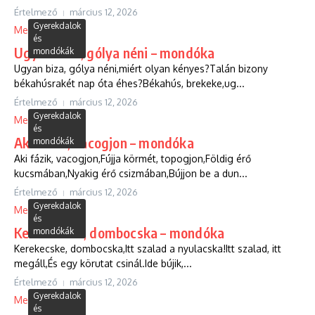
Értelmező
március 12, 2026
Gyerekdalok
Megtekintés
és
Ugyan biza, gólya néni – mondóka
mondókák
Ugyan biza, gólya néni,miért olyan kényes?Talán bizony
békahúsrakét nap óta éhes?Békahús, brekeke,ug...
Értelmező
március 12, 2026
Gyerekdalok
Megtekintés
és
Aki fázik, vacogjon – mondóka
mondókák
Aki fázik, vacogjon,Fújja körmét, topogjon,Földig érő
kucsmában,Nyakig érő csizmában,Bújjon be a dun...
Értelmező
március 12, 2026
Gyerekdalok
Megtekintés
és
Kerekecske, dombocska – mondóka
mondókák
Kerekecske, dombocska,Itt szalad a nyulacska!Itt szalad, itt
megáll,És egy körutat csinál.Ide bújik,...
Értelmező
március 12, 2026
Gyerekdalok
Megtekintés
és