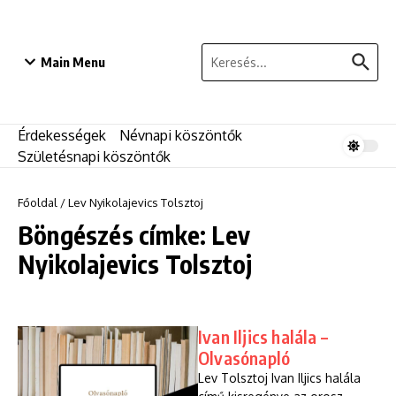
Ugrás a tartalomhoz
Keresés:
Main Menu
Érdekességek
Névnapi köszöntők
Születésnapi köszöntők
Főoldal
/
Lev Nyikolajevics Tolsztoj
Böngészés címke: Lev
Nyikolajevics Tolsztoj
Ivan Iljics halála –
Olvasónapló
Lev Tolsztoj Ivan Iljics halála