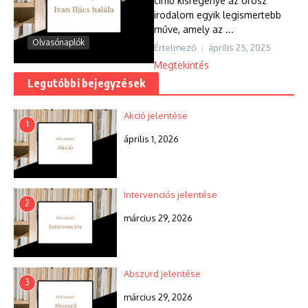
című kisregénye az orosz
irodalom egyik legismertebb
műve, amely az ...
Olvasónaplók
Értelmező
április 25, 2025
Megtekintés
Legutóbbi bejegyzések
Akció jelentése
1
április 1, 2026
Intervenciós jelentése
2
március 29, 2026
Abszurd jelentése
3
március 29, 2026