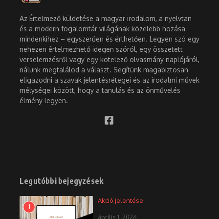
Az Értelmező küldetése a magyar irodalom, a nyelvtan
és a modern fogalomtár világának közelebb hozása
mindenkihez – egyszerűen és érthetően. Legyen szó egy
nehezen értelmezhető idegen szóról, egy összetett
verselemzésről vagy egy kötelező olvasmány naplójáról,
nálunk megtalálod a választ. Segítünk magabiztosan
eligazodni a szavak jelentésrétegei és az irodalmi művek
mélységei között, hogy a tanulás és az önművelés
élmény legyen.
Legutóbbi bejegyzések
Akció jelentése
1
április 1, 2026