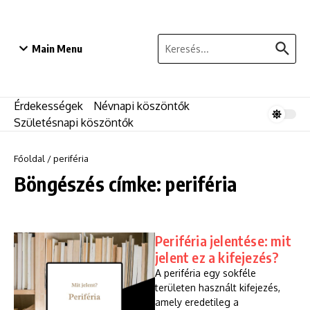
Ugrás a tartalomhoz
Keresés:
Main Menu
Érdekességek
Névnapi köszöntők
Születésnapi köszöntők
Főoldal
/
periféria
Böngészés címke: periféria
Periféria jelentése: mit
jelent ez a kifejezés?
A periféria egy sokféle
területen használt kifejezés,
amely eredetileg a