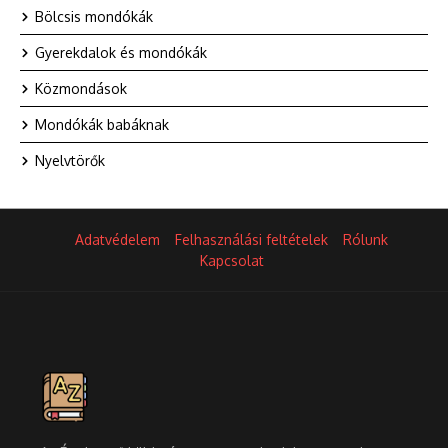
Bölcsis mondókák
Gyerekdalok és mondókák
Közmondások
Mondókák babáknak
Nyelvtörők
Adatvédelem
Felhasználási feltételek
Rólunk
Kapcsolat