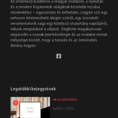
Az Értelmező küldetése a magyar irodalom, a nyelvtan
és a modern fogalomtár világának közelebb hozása
mindenkihez – egyszerűen és érthetően. Legyen szó egy
nehezen értelmezhető idegen szóról, egy összetett
verselemzésről vagy egy kötelező olvasmány naplójáról,
nálunk megtalálod a választ. Segítünk magabiztosan
eligazodni a szavak jelentésrétegei és az irodalmi művek
mélységei között, hogy a tanulás és az önművelés
élmény legyen.
Legutóbbi bejegyzések
Akció jelentése
1
április 1, 2026