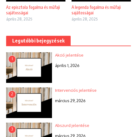
Az episztola fogalma és műfaji
A legenda fogalma és műfaji
sajátosságai
sajátosságai
április 28, 2025
április 28, 2025
Legutóbbi bejegyzések
Akció jelentése
1
április 1, 2026
Intervenciós jelentése
2
március 29, 2026
Abszurd jelentése
3
március 29, 2026