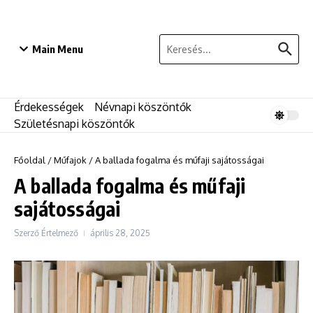
Ugrás a tartalomhoz
Keresés:
Main Menu
Érdekességek
Névnapi köszöntők
Születésnapi köszöntők
Főoldal
/
Műfajok
/
A ballada fogalma és műfaji sajátosságai
A ballada fogalma és műfaji
sajátosságai
Szerző
Értelmező
április 28, 2025