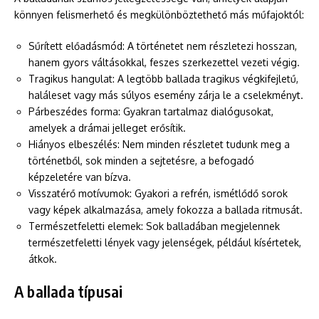
könnyen felismerhető és megkülönböztethető más műfajoktól:
Sűrített előadásmód: A történetet nem részletezi hosszan,
hanem gyors váltásokkal, feszes szerkezettel vezeti végig.
Tragikus hangulat: A legtöbb ballada tragikus végkifejletű,
haláleset vagy más súlyos esemény zárja le a cselekményt.
Párbeszédes forma: Gyakran tartalmaz dialógusokat,
amelyek a drámai jelleget erősítik.
Hiányos elbeszélés: Nem minden részletet tudunk meg a
történetből, sok minden a sejtetésre, a befogadó
képzeletére van bízva.
Visszatérő motívumok: Gyakori a refrén, ismétlődő sorok
vagy képek alkalmazása, amely fokozza a ballada ritmusát.
Természetfeletti elemek: Sok balladában megjelennek
természetfeletti lények vagy jelenségek, például kísértetek,
átkok.
A ballada típusai