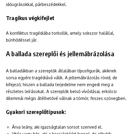
időugrásokkal, párbeszédekkel.
Tragikus végkifejlet
A konfliktus tragédiába torkollik, amely sokszor halállal,
bűnhődéssel jár.
A ballada szereplői és jellemábrázolása
A balladákban a szereplők általában típusfigurák, akiknek
sorsa egyéni tragédiává válik. A jellemábrázolás rövid, de
kifejező, hiszen a ballada terjedelme nem engedi meg a
részletes leírásokat. A szereplők belső vívódásai, erkölcsi
dilemmái mégis átélhetővé válnak a tömör, feszes szövegben.
Gyakori szereplőtípusok:
Árva leány, aki igazságtalan sorsot szenved el.
Vitéz vagy hős, aki a becsületéért harcol, de elbukik.