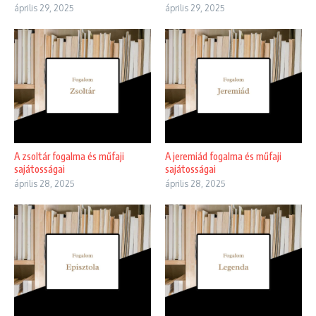
április 29, 2025
április 29, 2025
A zsoltár fogalma és műfaji
A jeremiád fogalma és műfaji
sajátosságai
sajátosságai
április 28, 2025
április 28, 2025