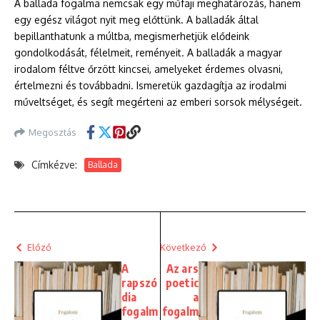
A ballada fogalma nemcsak egy műfaji meghatározás, hanem
egy egész világot nyit meg előttünk. A balladák által
bepillanthatunk a múltba, megismerhetjük elődeink
gondolkodását, félelmeit, reményeit. A balladák a magyar
irodalom féltve őrzött kincsei, amelyeket érdemes olvasni,
értelmezni és továbbadni. Ismeretük gazdagítja az irodalmi
műveltséget, és segít megérteni az emberi sorsok mélységeit.
Megosztás
Címkézve:
Ballada
Előző
Következő
A
Az ars
rapszó
poetic
dia
a
fogalm
fogalm