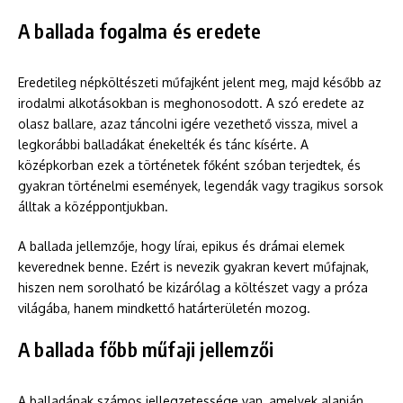
A ballada fogalma és eredete
Eredetileg népköltészeti műfajként jelent meg, majd később az
irodalmi alkotásokban is meghonosodott. A szó eredete az
olasz ballare, azaz táncolni igére vezethető vissza, mivel a
legkorábbi balladákat énekelték és tánc kísérte. A
középkorban ezek a történetek főként szóban terjedtek, és
gyakran történelmi események, legendák vagy tragikus sorsok
álltak a középpontjukban.
A ballada jellemzője, hogy lírai, epikus és drámai elemek
keverednek benne. Ezért is nevezik gyakran kevert műfajnak,
hiszen nem sorolható be kizárólag a költészet vagy a próza
világába, hanem mindkettő határterületén mozog.
A ballada főbb műfaji jellemzői
A balladának számos jellegzetessége van, amelyek alapján