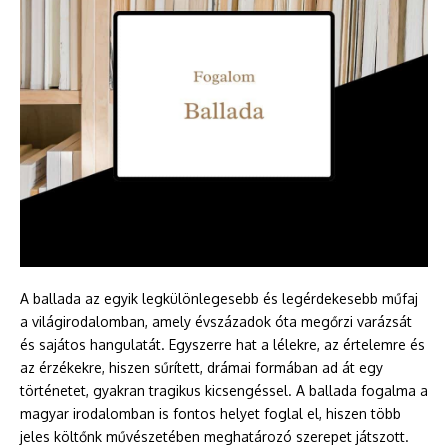
A ballada az egyik legkülönlegesebb és legérdekesebb műfaj
a világirodalomban, amely évszázadok óta megőrzi varázsát
és sajátos hangulatát. Egyszerre hat a lélekre, az értelemre és
az érzékekre, hiszen sűrített, drámai formában ad át egy
történetet, gyakran tragikus kicsengéssel. A ballada fogalma a
magyar irodalomban is fontos helyet foglal el, hiszen több
jeles költőnk művészetében meghatározó szerepet játszott.