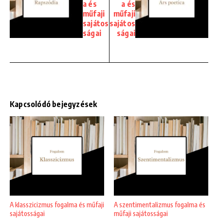
a és
a és
műfaji
műfaji
sajátos
sajátos
ságai
ságai
Kapcsolódó bejegyzések
A klasszicizmus fogalma és műfaji
A szentimentalizmus fogalma és
sajátosságai
műfaji sajátosságai