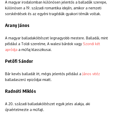
A magyar irodalomban különösen jelentős a balladák szerepe,
különösen a 19. századi romantika idején, amikor a nemzeti
sorskérdések és az egyéni tragédiák gyakori témák voltak.
Arany János
A magyar balladaköltészet legnagyobb mestere. Balladái, mint
például a Toldi szerelme, A walesi bárdok vagy
Szondi két
apródja
a műfaj klasszikusai.
Petőfi Sándor
Bár kevés balladát írt, mégis jelentős például a
János vitéz
balladaszerű epizódjai miatt.
Radnóti Miklós
A 20. századi balladaköltészet egyik jeles alakja, aki
újraértelmezte a műfajt.