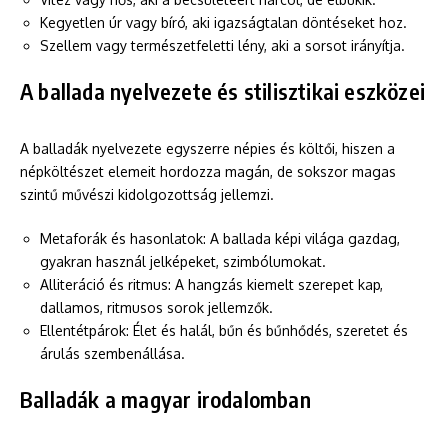
Kegyetlen úr vagy bíró, aki igazságtalan döntéseket hoz.
Szellem vagy természetfeletti lény, aki a sorsot irányítja.
A ballada nyelvezete és stilisztikai eszközei
A balladák nyelvezete egyszerre népies és költői, hiszen a
népköltészet elemeit hordozza magán, de sokszor magas
szintű művészi kidolgozottság jellemzi.
Metaforák és hasonlatok: A ballada képi világa gazdag,
gyakran használ jelképeket, szimbólumokat.
Alliteráció és ritmus: A hangzás kiemelt szerepet kap,
dallamos, ritmusos sorok jellemzők.
Ellentétpárok: Élet és halál, bűn és bűnhődés, szeretet és
árulás szembenállása.
Balladák a magyar irodalomban