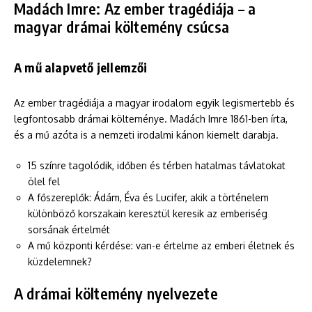
Madách Imre: Az ember tragédiája – a
magyar drámai költemény csúcsa
A mű alapvető jellemzői
Az ember tragédiája a magyar irodalom egyik legismertebb és
legfontosabb drámai költeménye. Madách Imre 1861-ben írta,
és a mű azóta is a nemzeti irodalmi kánon kiemelt darabja.
15 színre tagolódik, időben és térben hatalmas távlatokat
ölel fel
A főszereplők: Ádám, Éva és Lucifer, akik a történelem
különböző korszakain keresztül keresik az emberiség
sorsának értelmét
A mű központi kérdése: van-e értelme az emberi életnek és
küzdelemnek?
A drámai költemény nyelvezete