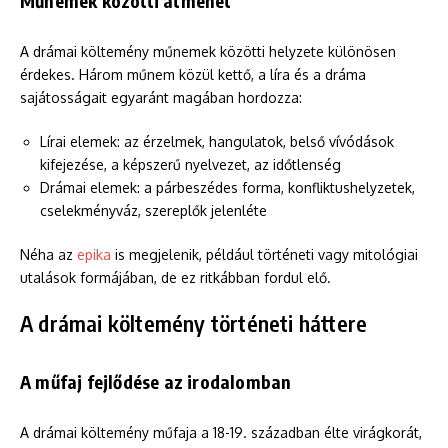
Műnemek közötti átmenet
A drámai költemény műnemek közötti helyzete különösen
érdekes. Három műnem közül kettő, a líra és a dráma
sajátosságait egyaránt magában hordozza:
Lírai elemek: az érzelmek, hangulatok, belső vívódások
kifejezése, a képszerű nyelvezet, az időtlenség
Drámai elemek: a párbeszédes forma, konfliktushelyzetek,
cselekményváz, szereplők jelenléte
Néha az
epika
is megjelenik, például történeti vagy mitológiai
utalások formájában, de ez ritkábban fordul elő.
A drámai költemény történeti háttere
A műfaj fejlődése az irodalomban
A drámai költemény műfaja a 18-19. században élte virágkorát,