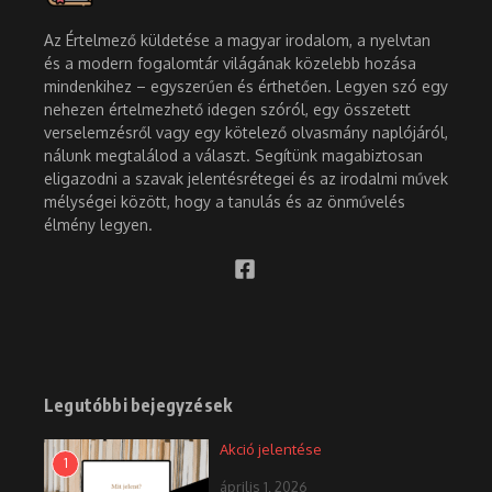
Az Értelmező küldetése a magyar irodalom, a nyelvtan
és a modern fogalomtár világának közelebb hozása
mindenkihez – egyszerűen és érthetően. Legyen szó egy
nehezen értelmezhető idegen szóról, egy összetett
verselemzésről vagy egy kötelező olvasmány naplójáról,
nálunk megtalálod a választ. Segítünk magabiztosan
eligazodni a szavak jelentésrétegei és az irodalmi művek
mélységei között, hogy a tanulás és az önművelés
élmény legyen.
Legutóbbi bejegyzések
Akció jelentése
1
április 1, 2026