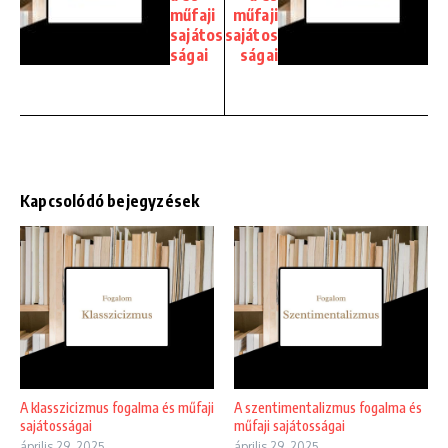
műfaji
műfaji
sajátos
sajátos
ságai
ságai
Kapcsolódó bejegyzések
A klasszicizmus fogalma és műfaji
A szentimentalizmus fogalma és
sajátosságai
műfaji sajátosságai
április 29, 2025
április 29, 2025