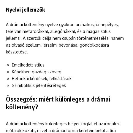
Nyelvi jellemzők
A drámai költemény nyelve gyakran archaikus, ünnepélyes,
tele van metaforákkal, allegóriákkal, és a magas stílus
jellemzi. A szerzők célja nem csupán történetmesélés, hanem
az olvasó szellemi, érzelmi bevonása, gondolkodásra
késztetése.
Emelkedett stílus
Képekben gazdag szöveg
Retorikai kérdések, felkiáltások
Szimbolikus jelentésrétegek
Összegzés: miért különleges a drámai
költemény?
A drámai költemény különleges helyet foglal el az irodalmi
műfajok között, mivel a drámai forma keretein belül a líra