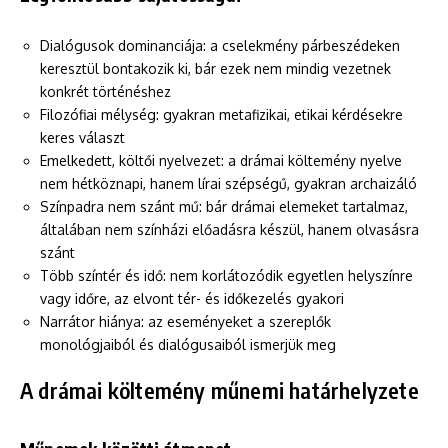
Dialógusok dominanciája: a cselekmény párbeszédeken
keresztül bontakozik ki, bár ezek nem mindig vezetnek
konkrét történéshez
Filozófiai mélység: gyakran metafizikai, etikai kérdésekre
keres választ
Emelkedett, költői nyelvezet: a drámai költemény nyelve
nem hétköznapi, hanem lírai szépségű, gyakran archaizáló
Színpadra nem szánt mű: bár drámai elemeket tartalmaz,
általában nem színházi előadásra készül, hanem olvasásra
szánt
Több színtér és idő: nem korlátozódik egyetlen helyszínre
vagy időre, az elvont tér- és időkezelés gyakori
Narrátor hiánya: az eseményeket a szereplők
monológjaiból és dialógusaiból ismerjük meg
A drámai költemény műnemi határhelyzete