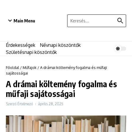
Ugrás a tartalomhoz
Keresés:
Main Menu
Érdekességek
Névnapi köszöntők
Születésnapi köszöntők
Főoldal
/
Műfajok
/
A drámai költemény fogalma és műfaji
sajátosságai
A drámai költemény fogalma és
műfaji sajátosságai
Szerző
Értelmező
április 28, 2025