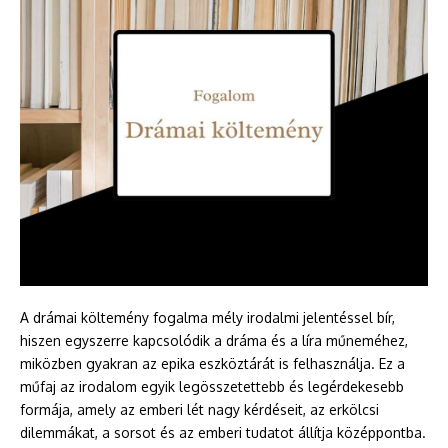
A drámai költemény fogalma mély irodalmi jelentéssel bír,
hiszen egyszerre kapcsolódik a dráma és a líra műneméhez,
miközben gyakran az epika eszköztárát is felhasználja. Ez a
műfaj az irodalom egyik legösszetettebb és legérdekesebb
formája, amely az emberi lét nagy kérdéseit, az erkölcsi
dilemmákat, a sorsot és az emberi tudatot állítja középpontba.