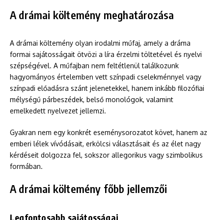
A drámai költemény meghatározása
A drámai költemény olyan irodalmi műfaj, amely a dráma
formai sajátosságait ötvözi a líra érzelmi töltetével és nyelvi
szépségével. A műfajban nem feltétlenül találkozunk
hagyományos értelemben vett színpadi cselekménnyel vagy
színpadi előadásra szánt jelenetekkel, hanem inkább filozófiai
mélységű párbeszédek, belső monológok, valamint
emelkedett nyelvezet jellemzi.
Gyakran nem egy konkrét eseménysorozatot követ, hanem az
emberi lélek vívódásait, erkölcsi választásait és az élet nagy
kérdéseit dolgozza fel, sokszor allegorikus vagy szimbolikus
formában.
A drámai költemény főbb jellemzői
Legfontosabb sajátosságai