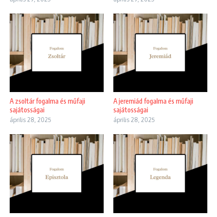
A zsoltár fogalma és műfaji
A jeremiád fogalma és műfaji
sajátosságai
sajátosságai
április 28, 2025
április 28, 2025