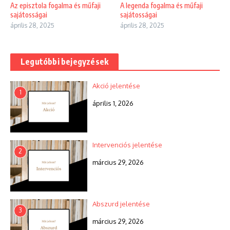
Az episztola fogalma és műfaji
A legenda fogalma és műfaji
sajátosságai
sajátosságai
április 28, 2025
április 28, 2025
Legutóbbi bejegyzések
Akció jelentése
1
április 1, 2026
Intervenciós jelentése
2
március 29, 2026
Abszurd jelentése
3
március 29, 2026