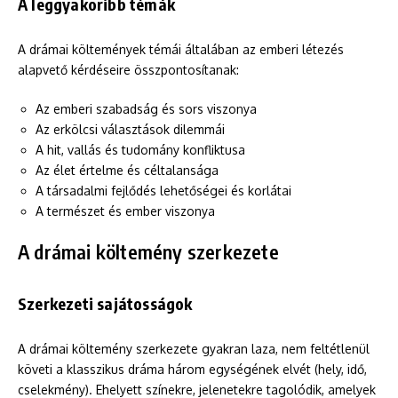
A leggyakoribb témák
A drámai költemények témái általában az emberi létezés
alapvető kérdéseire összpontosítanak:
Az emberi szabadság és sors viszonya
Az erkölcsi választások dilemmái
A hit, vallás és tudomány konfliktusa
Az élet értelme és céltalansága
A társadalmi fejlődés lehetőségei és korlátai
A természet és ember viszonya
A drámai költemény szerkezete
Szerkezeti sajátosságok
A drámai költemény szerkezete gyakran laza, nem feltétlenül
követi a klasszikus dráma három egységének elvét (hely, idő,
cselekmény). Ehelyett színekre, jelenetekre tagolódik, amelyek