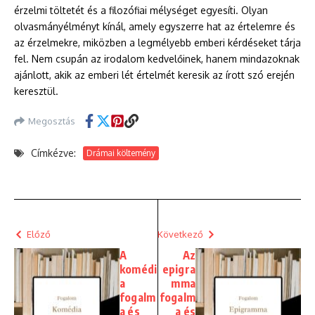
érzelmi töltetét és a filozófiai mélységet egyesíti. Olyan
olvasmányélményt kínál, amely egyszerre hat az értelemre és
az érzelmekre, miközben a legmélyebb emberi kérdéseket tárja
fel. Nem csupán az irodalom kedvelőinek, hanem mindazoknak
ajánlott, akik az emberi lét értelmét keresik az írott szó erején
keresztül.
Megosztás
Címkézve:
Drámai költemény
Előző
Következő
A
Az
komédi
epigra
a
mma
fogalm
fogalm
a és
a és