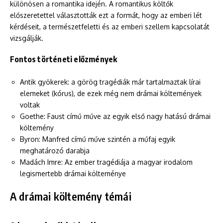
különösen a romantika idején. A romantikus költők
előszeretettel választották ezt a formát, hogy az emberi lét
kérdéseit, a természetfeletti és az emberi szellem kapcsolatát
vizsgálják.
Fontos történeti előzmények
Antik gyökerek: a görög tragédiák már tartalmaztak lírai
elemeket (kórus), de ezek még nem drámai költemények
voltak
Goethe: Faust című műve az egyik első nagy hatású drámai
költemény
Byron: Manfred című műve szintén a műfaj egyik
meghatározó darabja
Madách Imre: Az ember tragédiája a magyar irodalom
legismertebb drámai költeménye
A drámai költemény témái