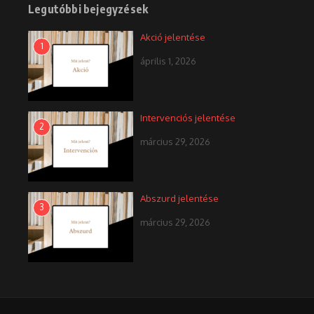
Legutóbbi bejegyzések
Akció jelentése
1
április 1, 2026
Intervenciós jelentése
2
március 29, 2026
Abszurd jelentése
3
március 29, 2026