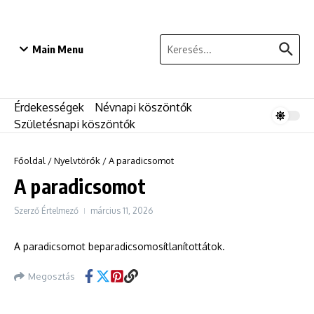
Ugrás a tartalomhoz
Keresés:
Main Menu
Érdekességek
Névnapi köszöntők
Születésnapi köszöntők
Főoldal
/
Nyelvtörők
/
A paradicsomot
A paradicsomot
Szerző
Értelmező
március 11, 2026
A paradicsomot beparadicsomosítlanítottátok.
Megosztás