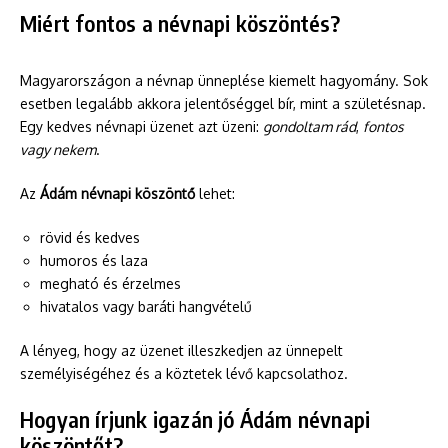
Miért fontos a névnapi köszöntés?
Magyarországon a névnap ünneplése kiemelt hagyomány. Sok
esetben legalább akkora jelentőséggel bír, mint a születésnap.
Egy kedves névnapi üzenet azt üzeni:
gondoltam rád
,
fontos
vagy nekem
.
Az
Ádám névnapi köszöntő
lehet:
rövid és kedves
humoros és laza
megható és érzelmes
hivatalos vagy baráti hangvételű
A lényeg, hogy az üzenet illeszkedjen az ünnepelt
személyiségéhez és a köztetek lévő kapcsolathoz.
Hogyan írjunk igazán jó Ádám névnapi
köszöntőt?