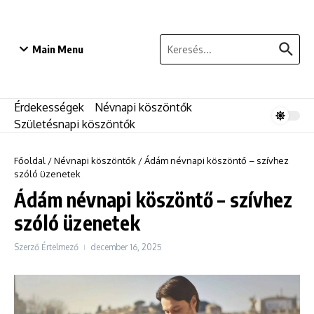
Ugrás a tartalomhoz
Keresés:
Main Menu
Érdekességek
Névnapi köszöntők
Születésnapi köszöntők
Főoldal
/
Névnapi köszöntők
/
Ádám névnapi köszöntő – szívhez
szóló üzenetek
Ádám névnapi köszöntő – szívhez
szóló üzenetek
Szerző
Értelmező
december 16, 2025