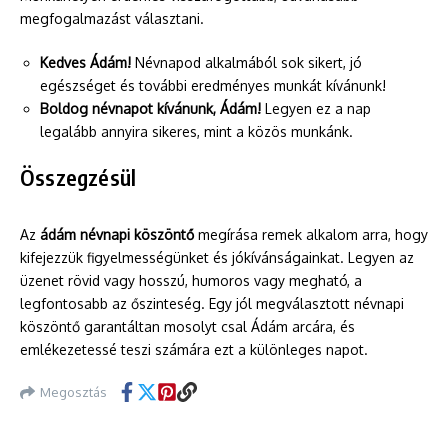
megfogalmazást választani.
Kedves Ádám!
Névnapod alkalmából sok sikert, jó
egészséget és további eredményes munkát kívánunk!
Boldog névnapot kívánunk, Ádám!
Legyen ez a nap
legalább annyira sikeres, mint a közös munkánk.
Összegzésül
Az
ádám névnapi köszöntő
megírása remek alkalom arra, hogy
kifejezzük figyelmességünket és jókívánságainkat. Legyen az
üzenet rövid vagy hosszú, humoros vagy megható, a
legfontosabb az őszinteség. Egy jól megválasztott névnapi
köszöntő garantáltan mosolyt csal Ádám arcára, és
emlékezetessé teszi számára ezt a különleges napot.
Megosztás