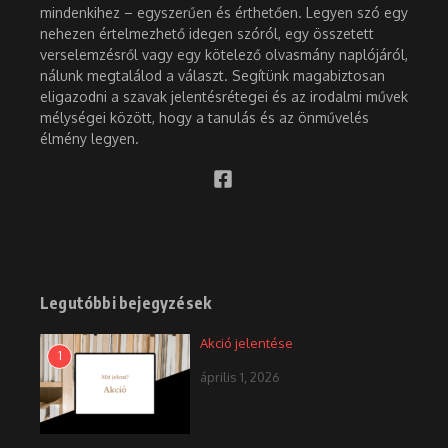
mindenkihez – egyszerűen és érthetően. Legyen szó egy
nehezen értelmezhető idegen szóról, egy összetett
verselemzésről vagy egy kötelező olvasmány naplójáról,
nálunk megtalálod a választ. Segítünk magabiztosan
eligazodni a szavak jelentésrétegei és az irodalmi művek
mélységei között, hogy a tanulás és az önművelés
élmény legyen.
Legutóbbi bejegyzések
Akció jelentése
1
április 1, 2026