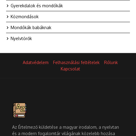
Gyerekdalok és mondókák
Közmondások
Mondókák babáknak
Nyelvtörők
Adatvédelem
Felhasználási feltételek
Rólunk
Kapcsolat
Az Értelmező küldetése a magyar irodalom, a nyelvtan
és a modern fogalomtár világának közelebb hozása