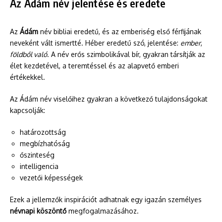
Az Ádám név jelentése és eredete
Az
Ádám
név bibliai eredetű, és az emberiség első férfijának
neveként vált ismertté. Héber eredetű szó, jelentése:
ember
,
földből való
. A név erős szimbolikával bír, gyakran társítják az
élet kezdetével, a teremtéssel és az alapvető emberi
értékekkel.
Az Ádám név viselőihez gyakran a következő tulajdonságokat
kapcsolják:
határozottság
megbízhatóság
őszinteség
intelligencia
vezetői képességek
Ezek a jellemzők inspirációt adhatnak egy igazán személyes
névnapi köszöntő
megfogalmazásához.