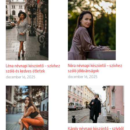
Nóra névnapi köszöntő – szívhez
Léna névnapi köszöntő – szívhez
szóló jókívánságok
szóló és kedves ötletek
december 16, 2025
december 16, 2025
Károly névnapi köszöntő – szívből