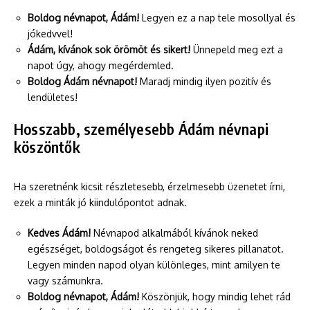
Boldog névnapot, Ádám!
Legyen ez a nap tele mosollyal és
jókedvvel!
Ádám, kívánok sok örömöt és sikert!
Ünnepeld meg ezt a
napot úgy, ahogy megérdemled.
Boldog Ádám névnapot!
Maradj mindig ilyen pozitív és
lendületes!
Hosszabb, személyesebb Ádám névnapi
köszöntők
Ha szeretnénk kicsit részletesebb, érzelmesebb üzenetet írni,
ezek a minták jó kiindulópontot adnak.
Kedves Ádám!
Névnapod alkalmából kívánok neked
egészséget, boldogságot és rengeteg sikeres pillanatot.
Legyen minden napod olyan különleges, mint amilyen te
vagy számunkra.
Boldog névnapot, Ádám!
Köszönjük, hogy mindig lehet rád