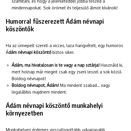
számítani, és hogy a jelenléteddel jobbá teszed a
mindennapokat. Sok örömet és teljesülő álmot kívánok!
Humorral fűszerezett Ádám névnapi
köszöntők
Ha az ünnepelt szereti a vicces, laza hangvételt, egy humoros
Á
dám névnapi köszöntő
biztos siker.
Ádám, ma hivatalosan is te vagy a nap sztárja!
Használd ki,
mert holnap már megint csak egy zseni leszel a sok közül.
Boldog névnapot!
Boldog névnapot, Ádám!
Ma mindent szabad… vagy
legalábbis majdnem mindent.
Ádám névnapi köszöntő munkahelyi
környezetben
Munkahelyen érdemes visszafogottabb, udvariasabb