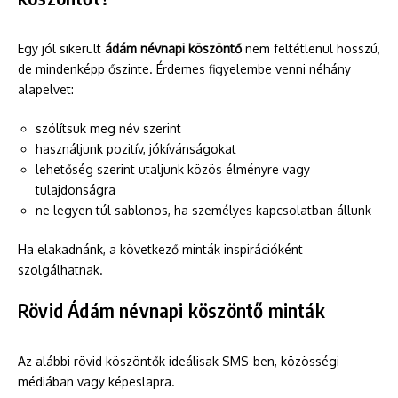
Egy jól sikerült
ádám névnapi köszöntő
nem feltétlenül hosszú,
de mindenképp őszinte. Érdemes figyelembe venni néhány
alapelvet:
szólítsuk meg név szerint
használjunk pozitív, jókívánságokat
lehetőség szerint utaljunk közös élményre vagy
tulajdonságra
ne legyen túl sablonos, ha személyes kapcsolatban állunk
Ha elakadnánk, a következő minták inspirációként
szolgálhatnak.
Rövid Ádám névnapi köszöntő minták
Az alábbi rövid köszöntők ideálisak SMS-ben, közösségi
médiában vagy képeslapra.