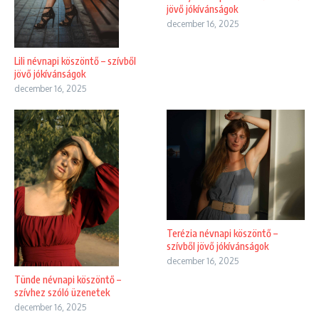
jövő jókívánságok
december 16, 2025
Lili névnapi köszöntő – szívből
jövő jókívánságok
december 16, 2025
Terézia névnapi köszöntő –
szívből jövő jókívánságok
december 16, 2025
Tünde névnapi köszöntő –
szívhez szóló üzenetek
december 16, 2025