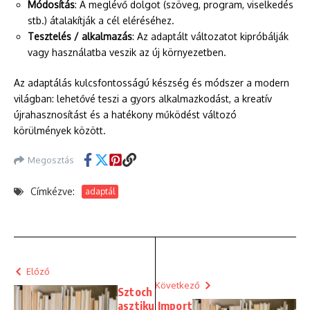
Módosítás
: A meglévő dolgot (szöveg, program, viselkedés
stb.) átalakítják a cél eléréséhez.
Tesztelés / alkalmazás
: Az adaptált változatot kipróbálják
vagy használatba veszik az új környezetben.
Az adaptálás kulcsfontosságú készség és módszer a modern
világban: lehetővé teszi a gyors alkalmazkodást, a kreatív
újrahasznosítást és a hatékony működést változó
körülmények között.
Megosztás
Címkézve:
adaptál
Előző
Következő
Sztoch
asztiku
Import