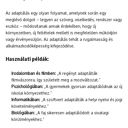
Az adaptálás egy olyan folyamat, amelynek során egy
meglévő dolgot – legyen az szöveg, viselkedés, rendszer vagy
eszköz – módosítanak annak érdekében, hogy új
környezetben, új feltételek mellett is megfelelően működjön
vagy érvényesüljön. Az adaptálás tehát a rugalmasság és
alkalmazkodóképesség kifejeződése.
Használati példák:
Irodalomban és filmben:
„A regényt adaptálták
filmvászonra, így született meg a moziváltozat.”
Pszichológiában:
„A gyermekek gyorsan adaptálódnak az új
iskolai környezethez.”
Informatikában:
„A szoftvert adaptálták a helyi nyelvi és jogi
követelményekhez.”
Biológiában:
„A faj sikeresen adaptálódott a sivatagi
körülményekhez.”