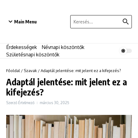
Ugrás a tartalomhoz
Keresés:
Main Menu
Érdekességek
Névnapi köszöntők
Születésnapi köszöntők
Főoldal
/
Szavak
/
Adaptál jelentése: mit jelent ez a kifejezés?
Adaptál jelentése: mit jelent ez a
kifejezés?
Szerző
Értelmező
március 30, 2025