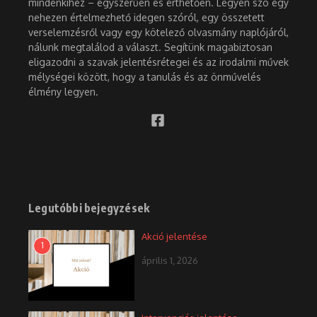
mindenkihez – egyszerűen és érthetően. Legyen szó egy
nehezen értelmezhető idegen szóról, egy összetett
verselemzésről vagy egy kötelező olvasmány naplójáról,
nálunk megtalálod a választ. Segítünk magabiztosan
eligazodni a szavak jelentésrétegei és az irodalmi művek
mélységei között, hogy a tanulás és az önművelés
élmény legyen.
Legutóbbi bejegyzések
Akció jelentése
1
április 1, 2026