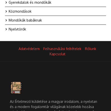
Gyerekdalok és mondókák
Közmondások
Mondókák babáknak
Nyelvtörők
Adatvédelem
Felhasználási feltételek
Rólunk
Kapcsolat
Az Értelmező küldetése a magyar irodalom, a nyelvtan
és a modern fogalomtár világának közelebb hozása