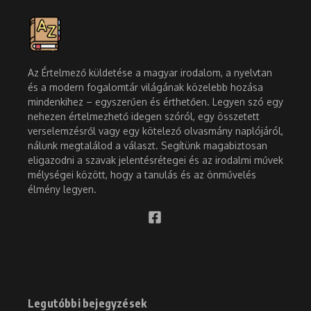
Az Értelmező küldetése a magyar irodalom, a nyelvtan
és a modern fogalomtár világának közelebb hozása
mindenkihez – egyszerűen és érthetően. Legyen szó egy
nehezen értelmezhető idegen szóról, egy összetett
verselemzésről vagy egy kötelező olvasmány naplójáról,
nálunk megtalálod a választ. Segítünk magabiztosan
eligazodni a szavak jelentésrétegei és az irodalmi művek
mélységei között, hogy a tanulás és az önművelés
élmény legyen.
Legutóbbi bejegyzések