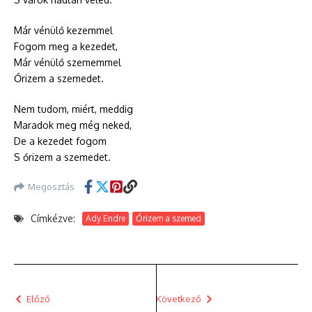
Már vénülő kezemmel
Fogom meg a kezedet,
Már vénülő szememmel
Őrizem a szemedet.
Nem tudom, miért, meddig
Maradok meg még neked,
De a kezedet fogom
S őrizem a szemedet.
Megosztás
Címkézve:
Ady Endre
Őrizem a szemed
Előző
Következő