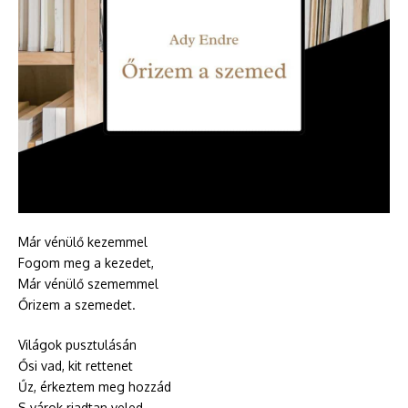
Már vénülő kezemmel
Fogom meg a kezedet,
Már vénülő szememmel
Őrizem a szemedet.
Világok pusztulásán
Ősi vad, kit rettenet
Űz, érkeztem meg hozzád
S várok riadtan veled.