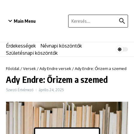
Ugrás a tartalomhoz
Keresés:
Main Menu
Érdekességek
Névnapi köszöntők
Születésnapi köszöntők
Főoldal
/
Versek
/
Ady Endre versek
/
Ady Endre: Őrizem a szemed
Ady Endre: Őrizem a szemed
Szerző
Értelmező
április 24, 2025