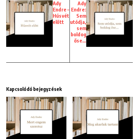
Ady
Ady
Endre –
Endre:
Húsvét
Sem
előtt
utódja,
sem
boldog
őse…
Kapcsolódó bejegyzések