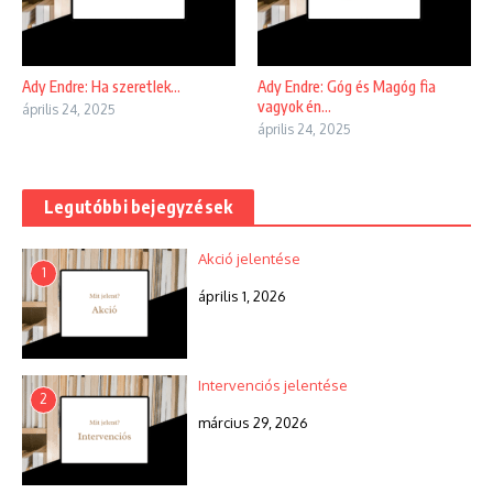
Ady Endre: Ha szeretlek…
Ady Endre: Góg és Magóg fia
vagyok én…
április 24, 2025
április 24, 2025
Legutóbbi bejegyzések
Akció jelentése
1
április 1, 2026
Intervenciós jelentése
2
március 29, 2026