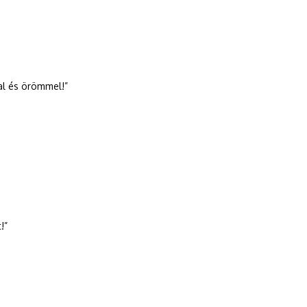
al és örömmel!”
!”