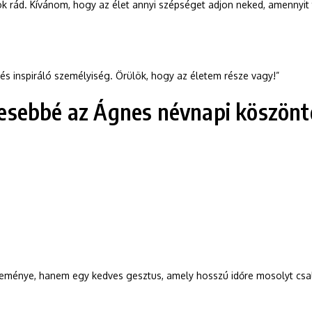
rád. Kívánom, hogy az élet annyi szépséget adjon neked, amennyit
és inspiráló személyiség. Örülök, hogy az életem része vagy!”
esebbé az Ágnes névnapi köszönt
ménye, hanem egy kedves gesztus, amely hosszú időre mosolyt csal