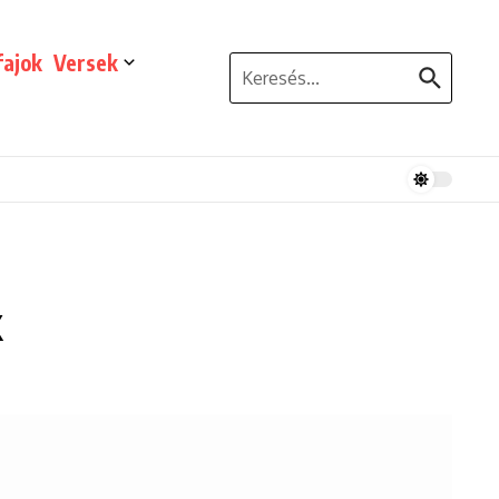
ajok
Versek
Keresés:
k