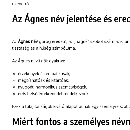
üzenetről.
Az Ágnes név jelentése és ere
Az
Ágnes név
görög eredetű, az „hagné” szóból származik, am
tisztaság és a hűség szimbóluma.
Az Ágnes nevű nők gyakran:
érzékenyek és empatikusak,
megbízhatóak és kitartóak,
nyugodt, harmonikus személyiségek,
erős belső értékrenddel rendelkeznek.
Ezek a tulajdonságok kiváló alapot adnak egy személyre szab
Miért fontos a személyes név