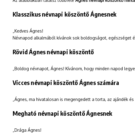
Az alábbiakban találsz többféle
Ágnes névnapi köszöntő mintá
Klasszikus névnapi köszöntő Ágnesnek
„Kedves Ágnes!
Névnapod alkalmából kívánok sok boldogságot, egészséget é
Rövid Ágnes névnapi köszöntő
„Boldog névnapot, Ágnes! Kívánom, hogy minden napod legyen
Vicces névnapi köszöntő Ágnes számára
„Ágnes, ma hivatalosan is megengedett a torta, az ajándék és
Megható névnapi köszöntő Ágnesnek
„Drága Ágnes!