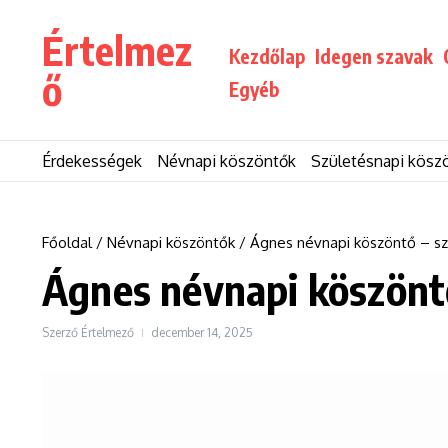
Ugrás a tartalomhoz
Értelmez
Kezdőlap
Idegen szavak
ő
Egyéb
Érdekességek
Névnapi köszöntők
Születésnapi kösz
Főoldal
/
Névnapi köszöntők
/
Ágnes névnapi köszöntő – sz
Ágnes névnapi köszöntő
Szerző
Értelmező
december 14, 2025