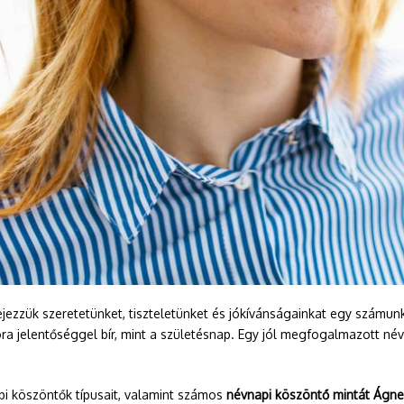
jezzük szeretetünket, tiszteletünket és jókívánságainkat egy számu
kora jelentőséggel bír, mint a születésnap. Egy jól megfogalmazott
pi köszöntők típusait, valamint számos
névnapi köszöntő mintát Ágne