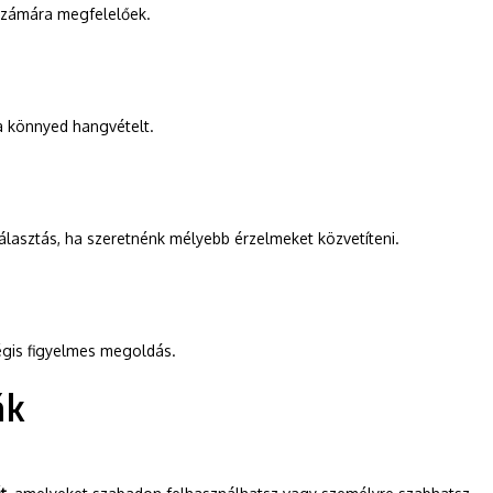
 számára megfelelőek.
 a könnyed hangvételt.
álasztás, ha szeretnénk mélyebb érzelmeket közvetíteni.
égis figyelmes megoldás.
ák