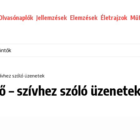
Olvasónaplók
Jellemzések
Elemzések
Életrajzok
Műf
öntők
ívhez szóló üzenetek
 – szívhez szóló üzenete