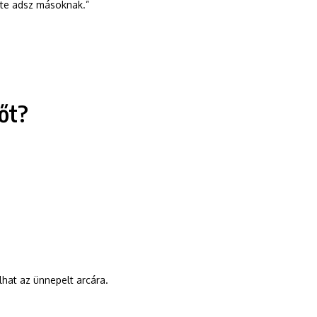
 te adsz másoknak.”
őt?
hat az ünnepelt arcára.