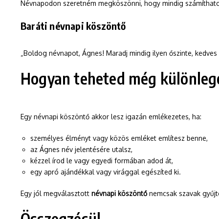
Névnapodon szeretném megköszönni, hogy mindig számíthatok 
Baráti névnapi köszöntő
„Boldog névnapot, Ágnes! Maradj mindig ilyen őszinte, kedves 
Hogyan teheted még különleg
Egy névnapi köszöntő akkor lesz igazán emlékezetes, ha:
személyes élményt vagy közös emléket említesz benne,
az Ágnes név jelentésére utalsz,
kézzel írod le vagy egyedi formában adod át,
egy apró ajándékkal vagy virággal egészíted ki.
Egy jól megválasztott
névnapi köszöntő
nemcsak szavak gyűjte
Összegzésül