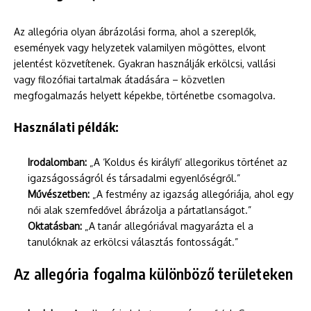
Az allegória olyan ábrázolási forma, ahol a szereplők,
események vagy helyzetek valamilyen mögöttes, elvont
jelentést közvetítenek. Gyakran használják erkölcsi, vallási
vagy filozófiai tartalmak átadására – közvetlen
megfogalmazás helyett képekbe, történetbe csomagolva.
Használati példák:
Irodalomban:
„A ‘Koldus és királyfi’ allegorikus történet az
igazságosságról és társadalmi egyenlőségről.”
Művészetben:
„A festmény az igazság allegóriája, ahol egy
női alak szemfedővel ábrázolja a pártatlanságot.”
Oktatásban:
„A tanár allegóriával magyarázta el a
tanulóknak az erkölcsi választás fontosságát.”
Az allegória fogalma különböző területeken