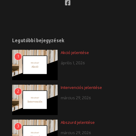
Legutóbbi bejegyzések
Akció jelentése
1
április 1, 2026
Intervenciós jelentése
2
március 29, 2026
Abszurd jelentése
3
március 29, 2026