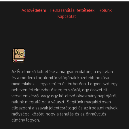
Adatvédelem
Felhasználási feltételek
Rólunk
Kapcsolat
Az Értelmező küldetése a magyar irodalom, a nyelvtan
és a modern fogalomtár világának közelebb hozása
mindenkihez – egyszerűen és érthetően. Legyen szó egy
nehezen értelmezhető idegen szóról, egy összetett
verselemzésről vagy egy kötelező olvasmány naplójáról,
nálunk megtalálod a választ. Segítünk magabiztosan
eligazodni a szavak jelentésrétegei és az irodalmi művek
mélységei között, hogy a tanulás és az önművelés
élmény legyen.