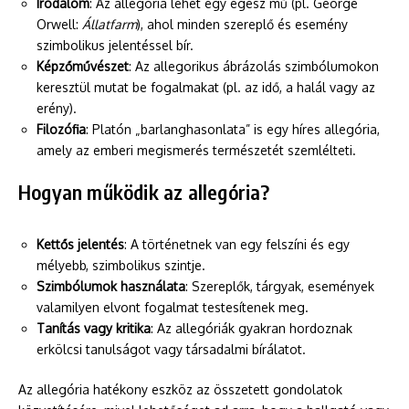
Irodalom
: Az allegória lehet egy egész mű (pl. George
Orwell:
Állatfarm
), ahol minden szereplő és esemény
szimbolikus jelentéssel bír.
Képzőművészet
: Az allegorikus ábrázolás szimbólumokon
keresztül mutat be fogalmakat (pl. az idő, a halál vagy az
erény).
Filozófia
: Platón „barlanghasonlata” is egy híres allegória,
amely az emberi megismerés természetét szemlélteti.
Hogyan működik az allegória?
Kettős jelentés
: A történetnek van egy felszíni és egy
mélyebb, szimbolikus szintje.
Szimbólumok használata
: Szereplők, tárgyak, események
valamilyen elvont fogalmat testesítenek meg.
Tanítás vagy kritika
: Az allegóriák gyakran hordoznak
erkölcsi tanulságot vagy társadalmi bírálatot.
Az allegória hatékony eszköz az összetett gondolatok