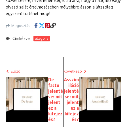
közvetítésére, mivel lehetőséget ad arra, hogy a hallgató vagy
olvasó saját értelmezésében mélyebbre ásson a látszólag
egyszerű történet mögé.
Megosztás
Címkézve:
allegória
Előző
Következő
De
Asszim
facto
iláció
jelenté
jelenté
se: mit
se: mit
jelent
jelent
ez a
ez a
kifejez
kifejez
és?
és?