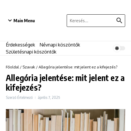
Ugrás a tartalomhoz
Keresés:
Main Menu
Érdekességek
Névnapi köszöntők
Születésnapi köszöntők
Főoldal
/
Szavak
/
Allegória jelentése: mit jelent ez a kifejezés?
Allegória jelentése: mit jelent ez a
kifejezés?
Szerző
Értelmező
április 7, 2025