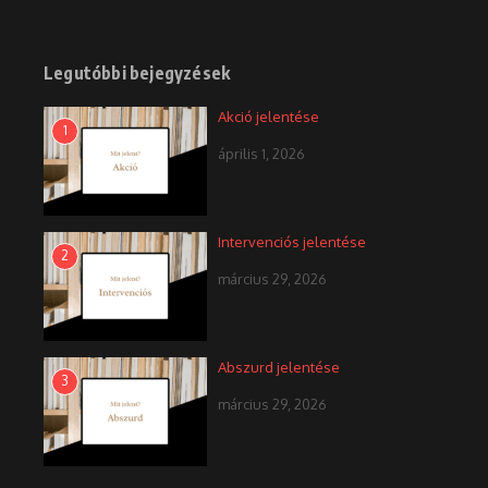
Legutóbbi bejegyzések
Akció jelentése
1
április 1, 2026
Intervenciós jelentése
2
március 29, 2026
Abszurd jelentése
3
március 29, 2026