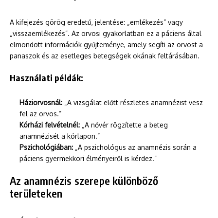
A kifejezés görög eredetű, jelentése: „emlékezés” vagy
„visszaemlékezés”. Az orvosi gyakorlatban ez a páciens által
elmondott információk gyűjteménye, amely segíti az orvost a
panaszok és az esetleges betegségek okának feltárásában.
Használati példák:
Háziorvosnál:
„A vizsgálat előtt részletes anamnézist vesz
fel az orvos.”
Kórházi felvételnél:
„A nővér rögzítette a beteg
anamnézisét a kórlapon.”
Pszichológiában:
„A pszichológus az anamnézis során a
páciens gyermekkori élményeiről is kérdez.”
Az anamnézis szerepe különböző
területeken