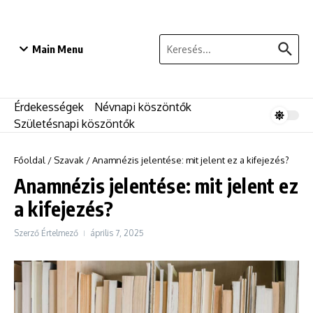
Ugrás a tartalomhoz
Keresés:
Main Menu
Érdekességek
Névnapi köszöntők
Születésnapi köszöntők
Főoldal
/
Szavak
/
Anamnézis jelentése: mit jelent ez a kifejezés?
Anamnézis jelentése: mit jelent ez
a kifejezés?
Szerző
Értelmező
április 7, 2025