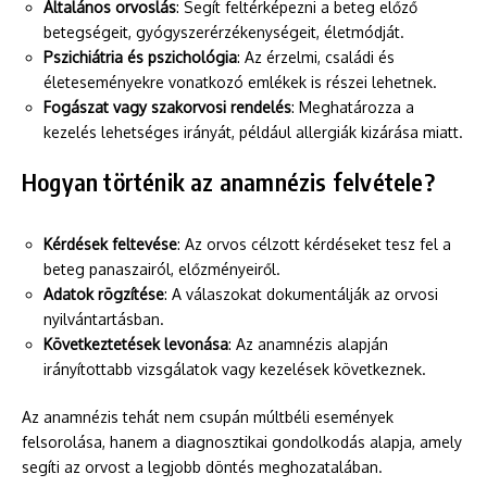
Általános orvoslás
: Segít feltérképezni a beteg előző
betegségeit, gyógyszerérzékenységeit, életmódját.
Pszichiátria és pszichológia
: Az érzelmi, családi és
életeseményekre vonatkozó emlékek is részei lehetnek.
Fogászat vagy szakorvosi rendelés
: Meghatározza a
kezelés lehetséges irányát, például allergiák kizárása miatt.
Hogyan történik az anamnézis felvétele?
Kérdések feltevése
: Az orvos célzott kérdéseket tesz fel a
beteg panaszairól, előzményeiről.
Adatok rögzítése
: A válaszokat dokumentálják az orvosi
nyilvántartásban.
Következtetések levonása
: Az anamnézis alapján
irányítottabb vizsgálatok vagy kezelések következnek.
Az anamnézis tehát nem csupán múltbéli események
felsorolása, hanem a diagnosztikai gondolkodás alapja, amely
segíti az orvost a legjobb döntés meghozatalában.