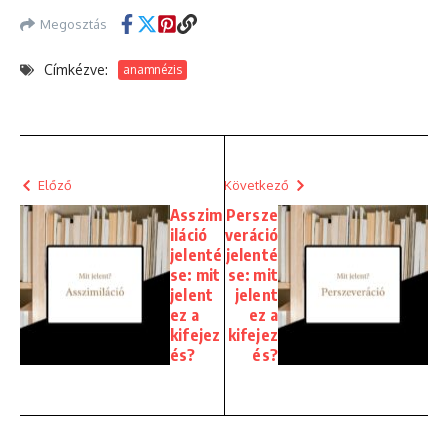
Megosztás
Címkézve:
anamnézis
Előző
Következő
Asszim
Persze
iláció
veráció
jelenté
jelenté
se: mit
se: mit
jelent
jelent
ez a
ez a
kifejez
kifejez
és?
és?