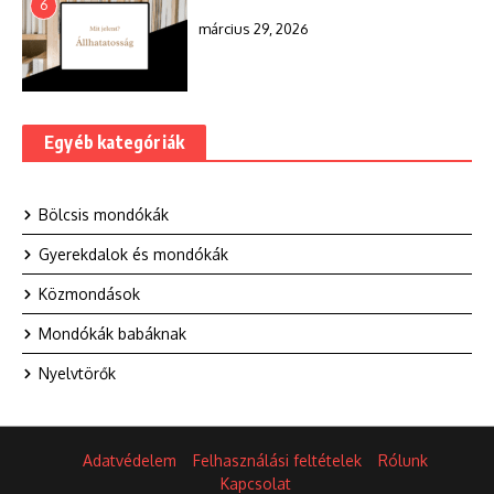
6
március 29, 2026
Egyéb kategóriák
Bölcsis mondókák
Gyerekdalok és mondókák
Közmondások
Mondókák babáknak
Nyelvtörők
Adatvédelem
Felhasználási feltételek
Rólunk
Kapcsolat