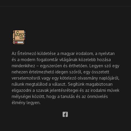
Az Értelmező küldetése a magyar irodalom, a nyelvtan
és a modern fogalomtár világának közelebb hozása
mindenkihez – egyszerűen és érthetően. Legyen szó egy
nehezen értelmezhető idegen szóról, egy összetett
verselemzésről vagy egy kötelező olvasmány naplójáról,
nálunk megtalálod a választ. Segítünk magabiztosan
eligazodni a szavak jelentésrétegei és az irodalmi művek
mélységei között, hogy a tanulás és az önművelés
élmény legyen.