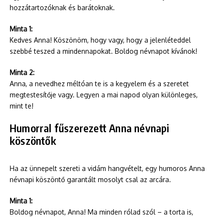
hozzátartozóknak és barátoknak.
Minta 1:
Kedves Anna! Köszönöm, hogy vagy, hogy a jelenléteddel
szebbé teszed a mindennapokat. Boldog névnapot kívánok!
Minta 2:
Anna, a nevedhez méltóan te is a kegyelem és a szeretet
megtestesítője vagy. Legyen a mai napod olyan különleges,
mint te!
Humorral fűszerezett Anna névnapi
köszöntők
Ha az ünnepelt szereti a vidám hangvételt, egy humoros Anna
névnapi köszöntő garantált mosolyt csal az arcára.
Minta 1:
Boldog névnapot, Anna! Ma minden rólad szól – a torta is,