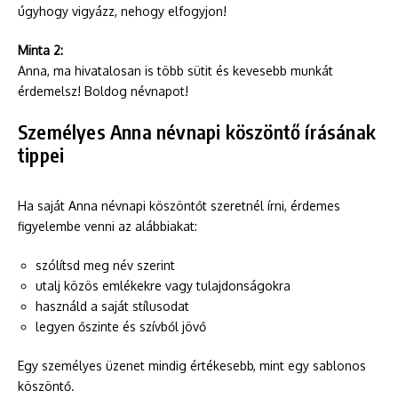
úgyhogy vigyázz, nehogy elfogyjon!
Minta 2:
Anna, ma hivatalosan is több sütit és kevesebb munkát
érdemelsz! Boldog névnapot!
Személyes Anna névnapi köszöntő írásának
tippei
Ha saját Anna névnapi köszöntőt szeretnél írni, érdemes
figyelembe venni az alábbiakat:
szólítsd meg név szerint
utalj közös emlékekre vagy tulajdonságokra
használd a saját stílusodat
legyen őszinte és szívből jövő
Egy személyes üzenet mindig értékesebb, mint egy sablonos
köszöntő.