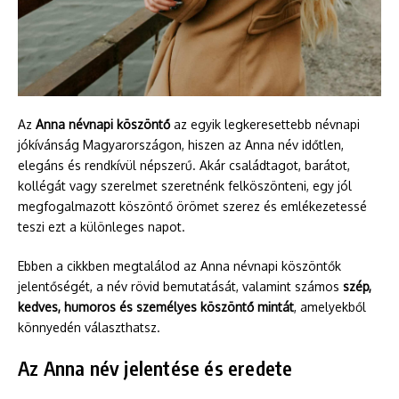
Az
Anna névnapi köszöntő
az egyik legkeresettebb névnapi
jókívánság Magyarországon, hiszen az Anna név időtlen,
elegáns és rendkívül népszerű. Akár családtagot, barátot,
kollégát vagy szerelmet szeretnénk felköszönteni, egy jól
megfogalmazott köszöntő örömet szerez és emlékezetessé
teszi ezt a különleges napot.
Ebben a cikkben megtalálod az Anna névnapi köszöntők
jelentőségét, a név rövid bemutatását, valamint számos
szép,
kedves, humoros és személyes köszöntő mintát
, amelyekből
könnyedén választhatsz.
Az Anna név jelentése és eredete