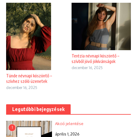
Terézia névnapi köszöntő –
szívből jövő jókívánságok
december 16, 2025
Tünde névnapi köszöntő –
szívhez szóló üzenetek
december 16, 2025
Legutóbbi bejegyzések
Akció jelentése
1
április 1, 2026