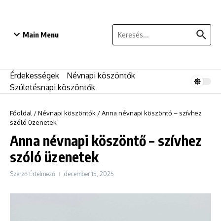
Ugrás a tartalomhoz
Keresés:
Main Menu
Érdekességek
Névnapi köszöntők
Születésnapi köszöntők
Főoldal
/
Névnapi köszöntők
/
Anna névnapi köszöntő – szívhez
szóló üzenetek
Anna névnapi köszöntő – szívhez
szóló üzenetek
Szerző
Értelmező
december 15, 2025