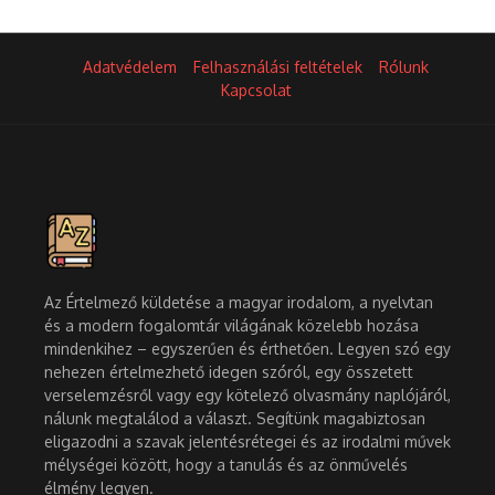
Adatvédelem
Felhasználási feltételek
Rólunk
Kapcsolat
Az Értelmező küldetése a magyar irodalom, a nyelvtan
és a modern fogalomtár világának közelebb hozása
mindenkihez – egyszerűen és érthetően. Legyen szó egy
nehezen értelmezhető idegen szóról, egy összetett
verselemzésről vagy egy kötelező olvasmány naplójáról,
nálunk megtalálod a választ. Segítünk magabiztosan
eligazodni a szavak jelentésrétegei és az irodalmi művek
mélységei között, hogy a tanulás és az önművelés
élmény legyen.