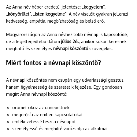
Az Anna név héber eredetű, jelentése:
„kegyelem”,
„könyörület”, „Isten kegyelme”
. A név viselőit gyakran jellemzi
kedvesség, empátia, megbízhatóság és belső erő.
Magyarországon az Anna névhez több névnap is kapcsolódik,
de a legelterjedtebb dátum
július 26.
, amikor sokan keresnek
megható és személyes
névnapi köszöntő
szövegeket.
Miért fontos a névnapi köszöntő?
A névnapi köszöntés nem csupán egy udvariassági gesztus,
hanem figyelmesség és szeretet kifejezése. Egy gondosan
megírt Anna névnapi köszöntő:
örömet okoz az ünnepeltnek
megerősíti az emberi kapcsolatokat
emlékezetessé teszi a névnapot
személyessé és meghitté varázsolja az alkalmat