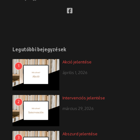
Legutóbbi bejegyzések
Akció jelentése
1
április 1, 2026
Intervenciós jelentése
2
március 29, 2026
Abszurd jelentése
3