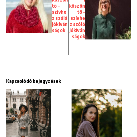
tő –
köszön
szívhe
tő –
z szóló
szívhe
jókíván
z szóló
ságok
jókíván
ságok
Kapcsolódó bejegyzések