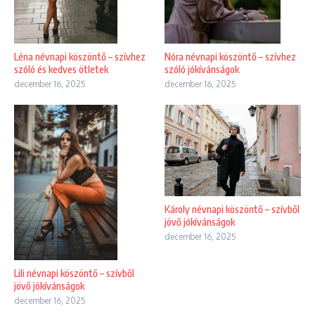
Nóra névnapi köszöntő – szívhez
Léna névnapi köszöntő – szívhez
szóló jókívánságok
szóló és kedves ötletek
december 16, 2025
december 16, 2025
Károly névnapi köszöntő – szívből
jövő jókívánságok
december 16, 2025
Lili névnapi köszöntő – szívből
jövő jókívánságok
december 16, 2025