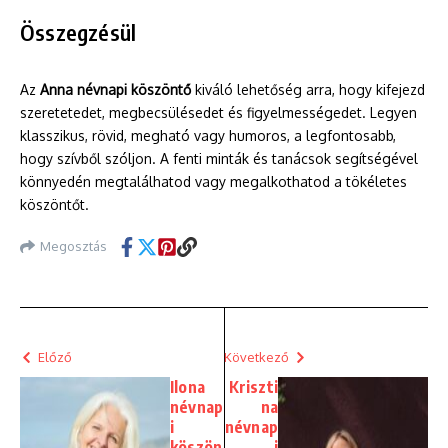
Összegzésül
Az
Anna névnapi köszöntő
kiváló lehetőség arra, hogy kifejezd
szeretetedet, megbecsülésedet és figyelmességedet. Legyen
klasszikus, rövid, megható vagy humoros, a legfontosabb,
hogy szívből szóljon. A fenti minták és tanácsok segítségével
könnyedén megtalálhatod vagy megalkothatod a tökéletes
köszöntőt.
Megosztás
Előző
Következő
Ilona
Kriszti
névnap
na
i
névnap
köszön
i