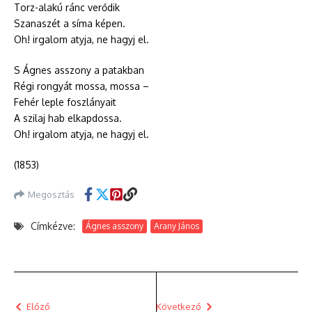
Torz-alakú ránc verődik
Szanaszét a síma képen.
Oh! irgalom atyja, ne hagyj el.
S Ágnes asszony a patakban
Régi rongyát mossa, mossa –
Fehér leple foszlányait
A szilaj hab elkapdossa.
Oh! irgalom atyja, ne hagyj el.
(1853)
Megosztás
Címkézve:
Ágnes asszony
Arany János
Előző
Következő