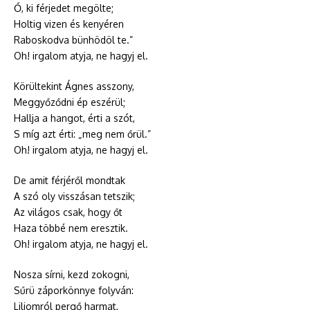
Ő, ki férjedet megölte;
Holtig vizen és kenyéren
Raboskodva bünhödöl te.”
Oh! irgalom atyja, ne hagyj el.
Körültekint Ágnes asszony,
Meggyőződni ép eszérül;
Hallja a hangot, érti a szót,
S míg azt érti: „meg nem őrül.”
Oh! irgalom atyja, ne hagyj el.
De amit férjéről mondtak
A szó oly visszásan tetszik;
Az világos csak, hogy őt
Haza többé nem eresztik.
Oh! irgalom atyja, ne hagyj el.
Nosza sírni, kezd zokogni,
Sűrü záporkönnye folyván:
Liliomról pergő harmat,