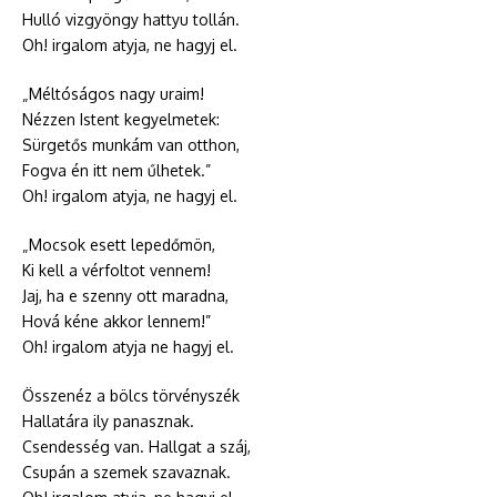
Hulló vizgyöngy hattyu tollán.
Oh! irgalom atyja, ne hagyj el.
„Méltóságos nagy uraim!
Nézzen Istent kegyelmetek:
Sürgetős munkám van otthon,
Fogva én itt nem űlhetek.”
Oh! irgalom atyja, ne hagyj el.
„Mocsok esett lepedőmön,
Ki kell a vérfoltot vennem!
Jaj, ha e szenny ott maradna,
Hová kéne akkor lennem!”
Oh! irgalom atyja ne hagyj el.
Összenéz a bölcs törvényszék
Hallatára ily panasznak.
Csendesség van. Hallgat a száj,
Csupán a szemek szavaznak.