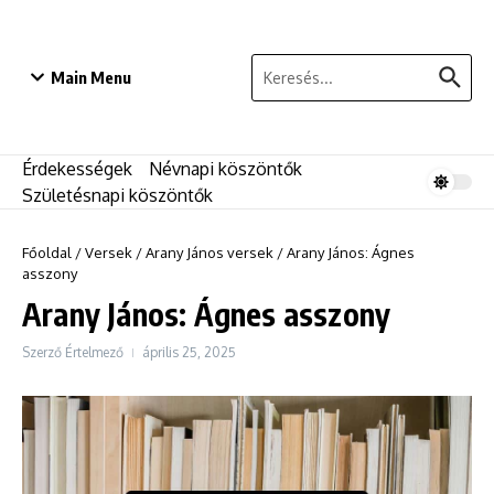
Ugrás a tartalomhoz
Keresés:
Main Menu
Érdekességek
Névnapi köszöntők
Születésnapi köszöntők
Főoldal
/
Versek
/
Arany János versek
/
Arany János: Ágnes
asszony
Arany János: Ágnes asszony
Szerző
Értelmező
április 25, 2025