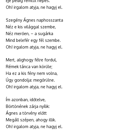
Éje pedig rémtül népes.
Oh! irgalom atyja, ne hagyj el.
Szegény Ágnes naphosszanta
Néz e kis világgal szembe,
Néz merően, – a sugárka
Mind belefér egy fél szembe.
Oh! irgalom atyja, ne hagyj el.
Mert, alighogy félre fordul,
Rémek tánca van körűle;
Ha ez a kis fény nem volna,
Úgy gondolja: megőrülne.
Oh! irgalom atyja, ne hagyj el.
Ím azonban, időtelve,
Börtönének zárja nyílik:
Ágnes a törvény előtt
Megáll szépen, ahogy illik.
Oh! irgalom atyja, ne hagyj el.