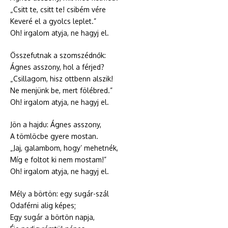
„Csitt te, csitt te! csibém vére
Keveré el a gyolcs leplet.”
Oh! irgalom atyja, ne hagyj el.
Összefutnak a szomszédnők:
Ágnes asszony, hol a férjed?
„Csillagom, hisz ottbenn alszik!
Ne menjünk be, mert fölébred.”
Oh! irgalom atyja, ne hagyj el.
Jön a hajdu: Ágnes asszony,
A tömlöcbe gyere mostan.
„Jaj, galambom, hogy’ mehetnék,
Míg e foltot ki nem mostam!”
Oh! irgalom atyja, ne hagyj el.
Mély a börtön: egy sugár-szál
Odaférni alig képes;
Egy sugár a börtön napja,