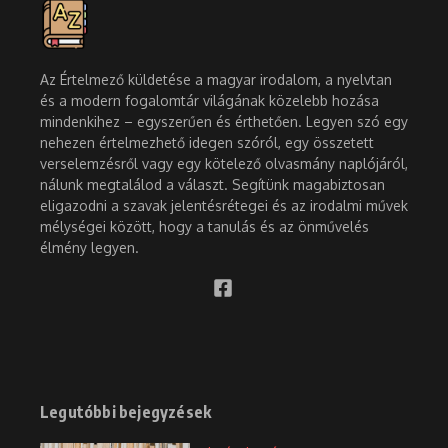
Az Értelmező küldetése a magyar irodalom, a nyelvtan
és a modern fogalomtár világának közelebb hozása
mindenkihez – egyszerűen és érthetően. Legyen szó egy
nehezen értelmezhető idegen szóról, egy összetett
verselemzésről vagy egy kötelező olvasmány naplójáról,
nálunk megtalálod a választ. Segítünk magabiztosan
eligazodni a szavak jelentésrétegei és az irodalmi művek
mélységei között, hogy a tanulás és az önművelés
élmény legyen.
Legutóbbi bejegyzések