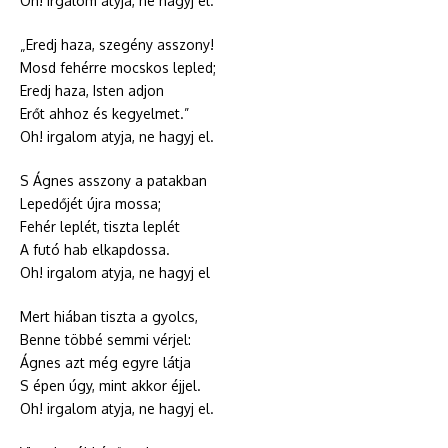
Oh! irgalom atyja, ne hagyj el.
„Eredj haza, szegény asszony!
Mosd fehérre mocskos lepled;
Eredj haza, Isten adjon
Erőt ahhoz és kegyelmet.”
Oh! irgalom atyja, ne hagyj el.
S Ágnes asszony a patakban
Lepedőjét újra mossa;
Fehér leplét, tiszta leplét
A futó hab elkapdossa.
Oh! irgalom atyja, ne hagyj el
Mert hiában tiszta a gyolcs,
Benne többé semmi vérjel:
Ágnes azt még egyre látja
S épen úgy, mint akkor éjjel.
Oh! irgalom atyja, ne hagyj el.