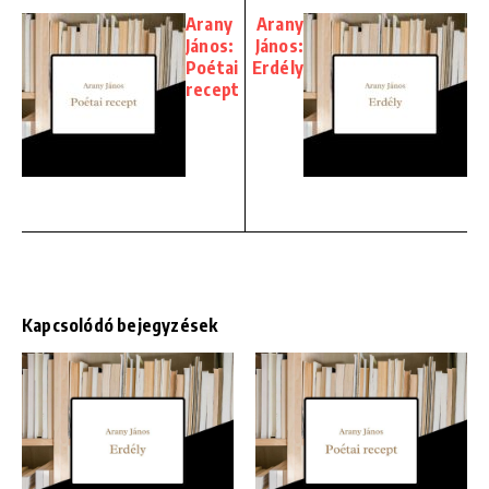
Arany
Arany
János:
János:
Poétai
Erdély
recept
Kapcsolódó bejegyzések