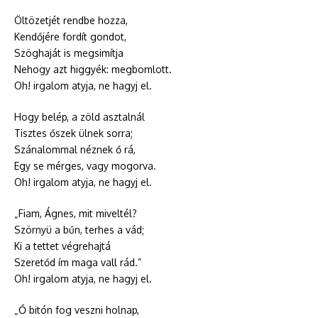
Öltözetjét rendbe hozza,
Kendőjére fordít gondot,
Szöghaját is megsimítja
Nehogy azt higgyék: megbomlott.
Oh! irgalom atyja, ne hagyj el.
Hogy belép, a zöld asztalnál
Tisztes őszek ülnek sorra;
Szánalommal néznek ő rá,
Egy se mérges, vagy mogorva.
Oh! irgalom atyja, ne hagyj el.
„Fiam, Ágnes, mit miveltél?
Szörnyü a bűn, terhes a vád;
Ki a tettet végrehajtá
Szeretőd ím maga vall rád.”
Oh! irgalom atyja, ne hagyj el.
„Ő bitón fog veszni holnap,