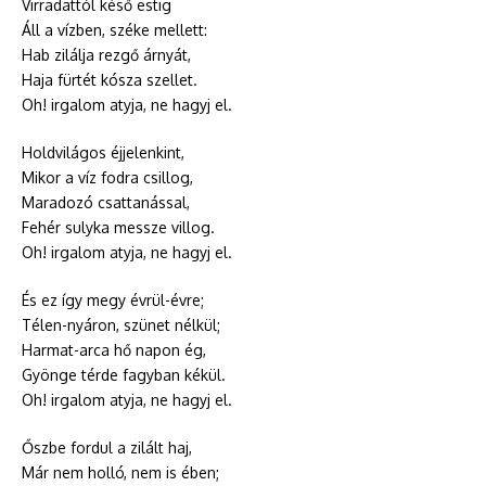
Virradattól késő estig
Áll a vízben, széke mellett:
Hab zilálja rezgő árnyát,
Haja fürtét kósza szellet.
Oh! irgalom atyja, ne hagyj el.
Holdvilágos éjjelenkint,
Mikor a víz fodra csillog,
Maradozó csattanással,
Fehér sulyka messze villog.
Oh! irgalom atyja, ne hagyj el.
És ez így megy évrül-évre;
Télen-nyáron, szünet nélkül;
Harmat-arca hő napon ég,
Gyönge térde fagyban kékül.
Oh! irgalom atyja, ne hagyj el.
Őszbe fordul a zilált haj,
Már nem holló, nem is ében;