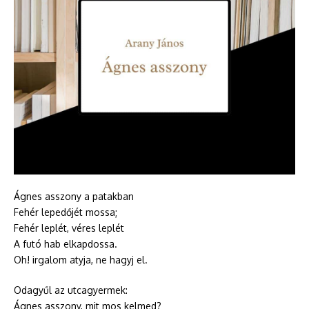
Ágnes asszony a patakban
Fehér lepedőjét mossa;
Fehér leplét, véres leplét
A futó hab elkapdossa.
Oh! irgalom atyja, ne hagyj el.
Odagyűl az utcagyermek:
Ágnes asszony, mit mos kelmed?