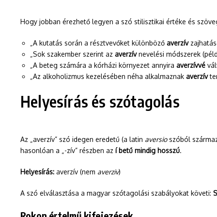
Hogy jobban érezhető legyen a szó stilisztikai értéke és szö
„A kutatás során a résztvevőket különböző
averzív
zajhatáso
„Sok szakember szerint az
averzív
nevelési módszerek (pél
„A beteg számára a kórházi környezet annyira
averzívvé
vál
„Az alkoholizmus kezelésében néha alkalmaznak
averzív
ter
Helyesírás és szótagolás
Az „averzív” szó idegen eredetű (a latin
aversio
szóból származi
hasonlóan a „-zív” részben az
í betű mindig hosszú
.
Helyesírás:
averzív (nem
averziv
)
A szó elválasztása a magyar szótagolási szabályokat követi:
S
Rokon értelmű kifejezések