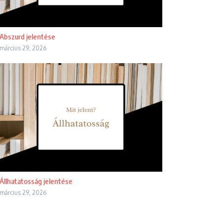
Abszurd jelentése
március 29, 2026
Állhatatosság jelentése
március 29, 2026