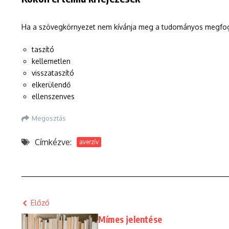
Ha a szövegkörnyezet nem kívánja meg a tudományos megfogal
taszító
kellemetlen
visszataszító
elkerülendő
ellenszenves
Megosztás
Címkézve:
averzív
Előző
Mímes jelentése