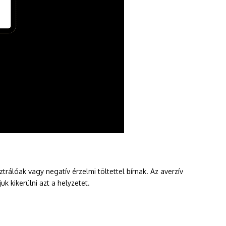
rálóak vagy negatív érzelmi töltettel bírnak. Az averzív
k kikerülni azt a helyzetet.