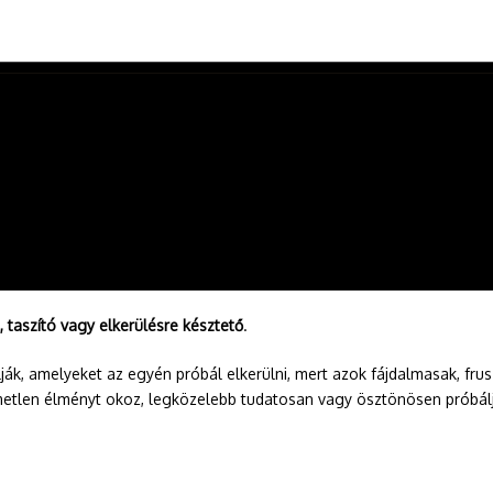
, taszító vagy elkerülésre késztető
.
, amelyeket az egyén próbál elkerülni, mert azok fájdalmasak, fruszt
emetlen élményt okoz, legközelebb tudatosan vagy ösztönösen próbálju