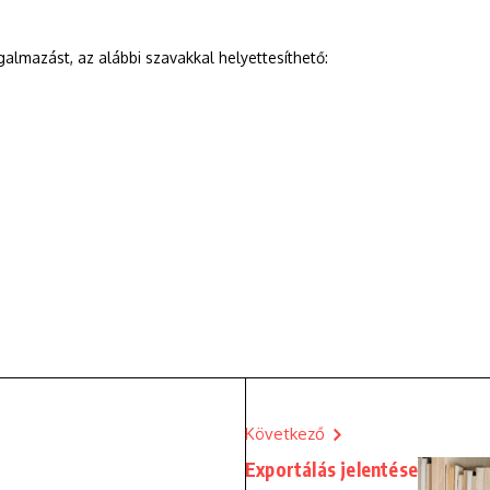
mazást, az alábbi szavakkal helyettesíthető:
Következő
Exportálás jelentése