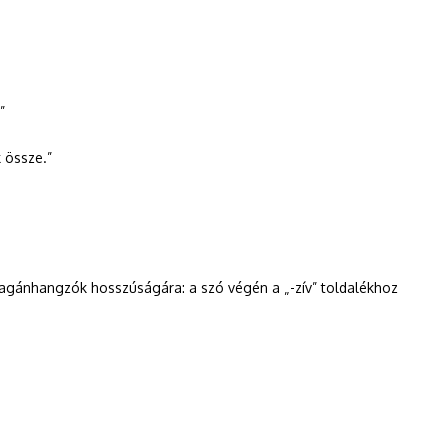
”
k össze.”
a magánhangzók hosszúságára: a szó végén a „-zív” toldalékhoz