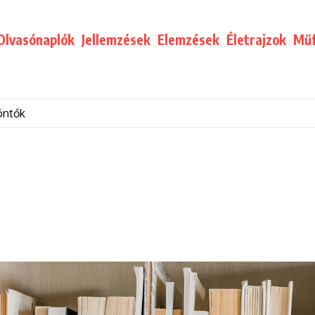
Olvasónaplók
Jellemzések
Elemzések
Életrajzok
Műf
öntők