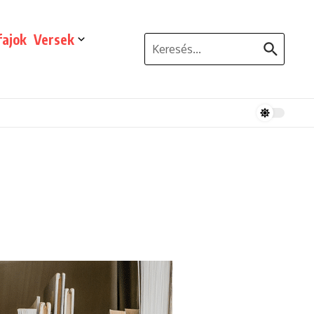
ajok
Versek
Keresés: