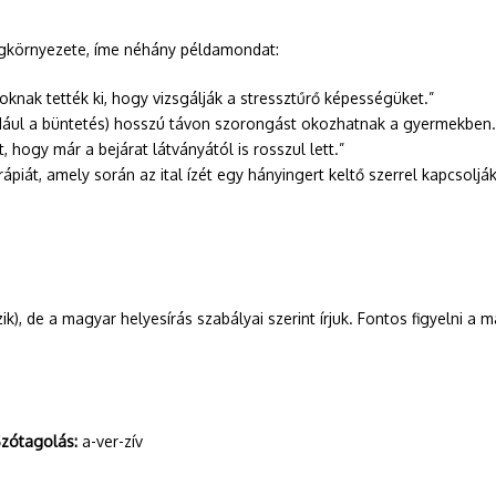
vegkörnyezete, íme néhány példamondat:
knak tették ki, hogy vizsgálják a stressztűrő képességüket.”
dául a büntetés) hosszú távon szorongást okozhatnak a gyermekben.
t, hogy már a bejárat látványától is rosszul lett.”
ápiát, amely során az ital ízét egy hányingert keltő szerrel kapcsoljá
k), de a magyar helyesírás szabályai szerint írjuk. Fontos figyelni 
zótagolás:
a-ver-zív