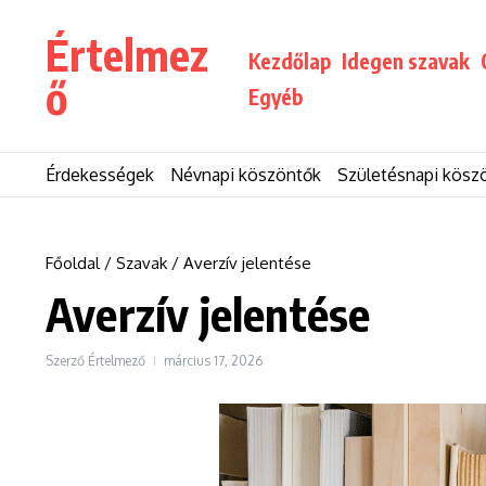
Ugrás a tartalomhoz
Értelmez
Kezdőlap
Idegen szavak
ő
Egyéb
Érdekességek
Névnapi köszöntők
Születésnapi kösz
Főoldal
/
Szavak
/
Averzív jelentése
Averzív jelentése
Szerző
Értelmező
március 17, 2026