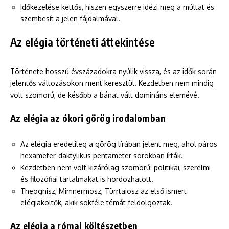
Időkezelése kettős, hiszen egyszerre idézi meg a múltat és
szembesít a jelen fájdalmával.
Az elégia történeti áttekintése
Története hosszú évszázadokra nyúlik vissza, és az idők során
jelentős változásokon ment keresztül. Kezdetben nem mindig
volt szomorú, de később a bánat vált domináns elemévé.
Az elégia az ókori görög irodalomban
Az elégia eredetileg a görög lírában jelent meg, ahol páros
hexameter-daktylikus pentameter sorokban írták.
Kezdetben nem volt kizárólag szomorú: politikai, szerelmi
és filozófiai tartalmakat is hordozhatott.
Theognisz, Mimnermosz, Türrtaiosz az első ismert
elégiaköltők, akik sokféle témát feldolgoztak.
Az elégia a római költészetben