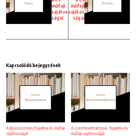
műfaji
műfaji
sajátos
sajátos
ságai
ságai
Kapcsolódó bejegyzések
A klasszicizmus fogalma és műfaji
A szentimentalizmus fogalma és
sajátosságai
műfaji sajátosságai