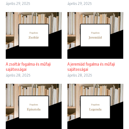
április 29, 2025
április 29, 2025
A zsoltár fogalma és műfaji
A jeremiád fogalma és műfaji
sajátosságai
sajátosságai
április 28, 2025
április 28, 2025