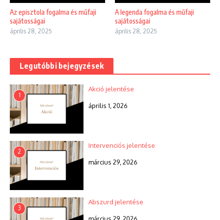
Az episztola fogalma és műfaji
A legenda fogalma és műfaji
sajátosságai
sajátosságai
április 28, 2025
április 28, 2025
Legutóbbi bejegyzések
Akció jelentése
1
április 1, 2026
Intervenciós jelentése
2
március 29, 2026
Abszurd jelentése
3
március 29, 2026