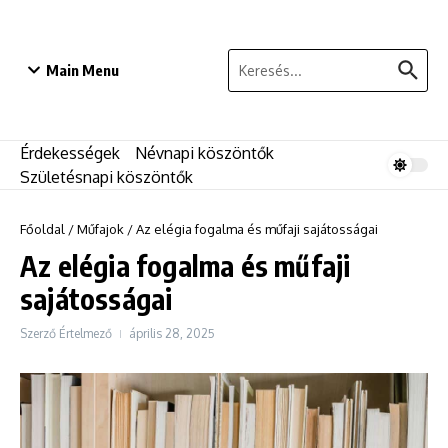
Ugrás a tartalomhoz
Keresés:
Main Menu
Érdekességek
Névnapi köszöntők
Születésnapi köszöntők
Főoldal
/
Műfajok
/
Az elégia fogalma és műfaji sajátosságai
Az elégia fogalma és műfaji
sajátosságai
Szerző
Értelmező
április 28, 2025