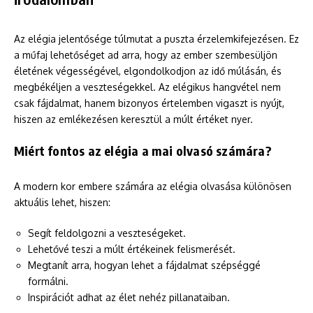
Az elégia jelentősége túlmutat a puszta érzelemkifejezésen. Ez
a műfaj lehetőséget ad arra, hogy az ember szembesüljön
életének végességével, elgondolkodjon az idő múlásán, és
megbékéljen a veszteségekkel. Az elégikus hangvétel nem
csak fájdalmat, hanem bizonyos értelemben vigaszt is nyújt,
hiszen az emlékezésen keresztül a múlt értéket nyer.
Miért fontos az elégia a mai olvasó számára?
A modern kor embere számára az elégia olvasása különösen
aktuális lehet, hiszen:
Segít feldolgozni a veszteségeket.
Lehetővé teszi a múlt értékeinek felismerését.
Megtanít arra, hogyan lehet a fájdalmat szépséggé
formálni.
Inspirációt adhat az élet nehéz pillanataiban.