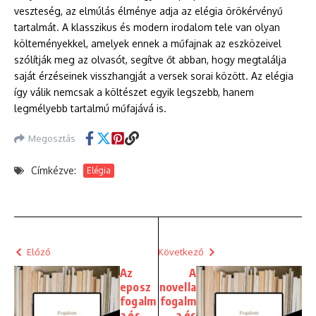
veszteség, az elmúlás élménye adja az elégia örökérvényű
tartalmát. A klasszikus és modern irodalom tele van olyan
költeményekkel, amelyek ennek a műfajnak az eszközeivel
szólítják meg az olvasót, segítve őt abban, hogy megtalálja
saját érzéseinek visszhangját a versek sorai között. Az elégia
így válik nemcsak a költészet egyik legszebb, hanem
legmélyebb tartalmú műfajává is.
Megosztás
Címkézve:
Elégia
Előző
Következő
Az
A
eposz
novella
fogalm
fogalm
a és
a és