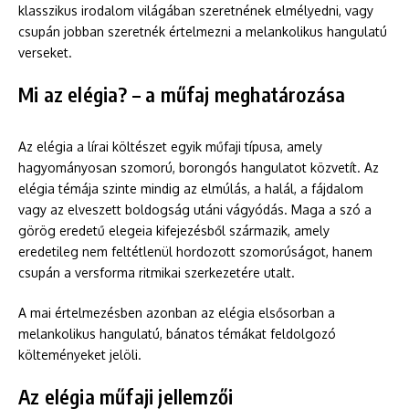
klasszikus irodalom világában szeretnének elmélyedni, vagy
csupán jobban szeretnék értelmezni a melankolikus hangulatú
verseket.
Mi az elégia? – a műfaj meghatározása
Az elégia a lírai költészet egyik műfaji típusa, amely
hagyományosan szomorú, borongós hangulatot közvetít. Az
elégia témája szinte mindig az elmúlás, a halál, a fájdalom
vagy az elveszett boldogság utáni vágyódás. Maga a szó a
görög eredetű elegeia kifejezésből származik, amely
eredetileg nem feltétlenül hordozott szomorúságot, hanem
csupán a versforma ritmikai szerkezetére utalt.
A mai értelmezésben azonban az elégia elsősorban a
melankolikus hangulatú, bánatos témákat feldolgozó
költeményeket jelöli.
Az elégia műfaji jellemzői