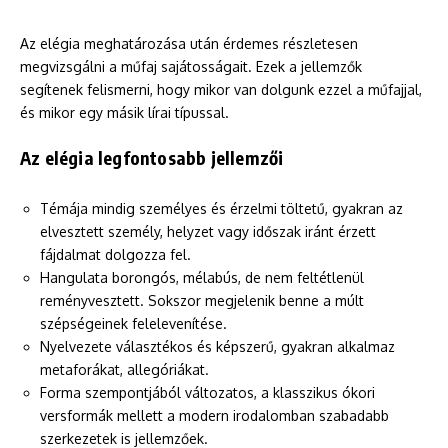
Az elégia meghatározása után érdemes részletesen
megvizsgálni a műfaj sajátosságait. Ezek a jellemzők
segítenek felismerni, hogy mikor van dolgunk ezzel a műfajjal,
és mikor egy másik lírai típussal.
Az elégia legfontosabb jellemzői
Témája mindig személyes és érzelmi töltetű, gyakran az
elvesztett személy, helyzet vagy időszak iránt érzett
fájdalmat dolgozza fel.
Hangulata borongós, mélabús, de nem feltétlenül
reményvesztett. Sokszor megjelenik benne a múlt
szépségeinek felelevenítése.
Nyelvezete választékos és képszerű, gyakran alkalmaz
metaforákat, allegóriákat.
Forma szempontjából változatos, a klasszikus ókori
versformák mellett a modern irodalomban szabadabb
szerkezetek is jellemzőek.