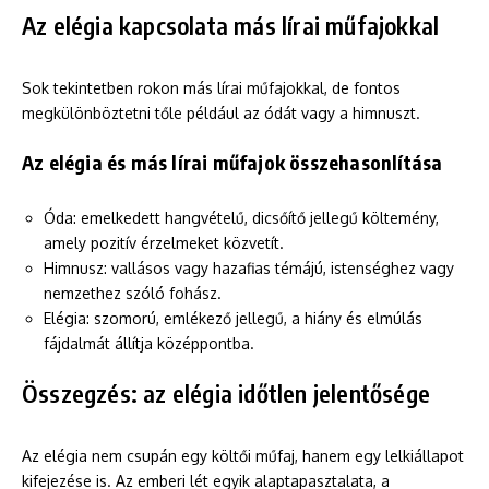
Az elégia kapcsolata más lírai műfajokkal
Sok tekintetben rokon más lírai műfajokkal, de fontos
megkülönböztetni tőle például az ódát vagy a himnuszt.
Az elégia és más lírai műfajok összehasonlítása
Óda: emelkedett hangvételű, dicsőítő jellegű költemény,
amely pozitív érzelmeket közvetít.
Himnusz: vallásos vagy hazafias témájú, istenséghez vagy
nemzethez szóló fohász.
Elégia: szomorú, emlékező jellegű, a hiány és elmúlás
fájdalmát állítja középpontba.
Összegzés: az elégia időtlen jelentősége
Az elégia nem csupán egy költői műfaj, hanem egy lelkiállapot
kifejezése is. Az emberi lét egyik alaptapasztalata, a