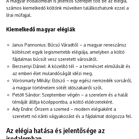
A magyar irodalomban is jelentős szerepet tölt be az elégia,
számos kiemelkedő költőnk műveiben találkozhatunk ezzel a
lírai műfajjal.
Kiemelkedő magyar elégiák
Janus Pannonius: Búcsú Váradtól – a magyar reneszánsz
költészet egyik legismertebb elégiája, amelyben a költő
fájdalmas búcsút vesz szeretett városától.
Berzsenyi Dániel: A közelítő tél – a természet elmúlását és
az emberi élet mulandóságát idézi meg.
Vörösmarty Mihály: Előszó – egy egész nemzedék sorsáról,
a magyar történelem sötét időszakairól szól.
Petőfi Sándor: Szeptember végén – a szerelem és a halál
témáját állítja középpontba, a költő előérzeteként.
Ady Endre: Őrizem a szemed – modern elégiaként a
szeretett nő iránti vágyakozást és a fájdalmat dolgozza fel.
Az elégia hatása és jelentősége az
irodalomban