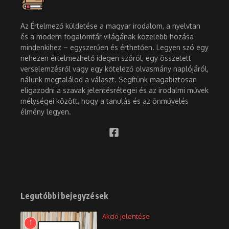
Az Értelmező küldetése a magyar irodalom, a nyelvtan
és a modern fogalomtár világának közelebb hozása
mindenkihez – egyszerűen és érthetően. Legyen szó egy
nehezen értelmezhető idegen szóról, egy összetett
verselemzésről vagy egy kötelező olvasmány naplójáról,
nálunk megtalálod a választ. Segítünk magabiztosan
eligazodni a szavak jelentésrétegei és az irodalmi művek
mélységei között, hogy a tanulás és az önművelés
élmény legyen.
Legutóbbi bejegyzések
Akció jelentése
1