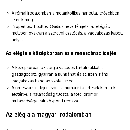
A római irodalomban a melankolikus hangulat erősebben
jelenik meg.
Propertius, Tibullus, Ovidius neve fémjelzi az elégiát,
melyben gyakran a szerelmi csalódás, a vágyakozás kapott
helyet.
Az elégia a középkorban és a reneszánsz idején
A középkorban az elégia vallásos tartalmakkal is
gazdagodott, gyakran a bűnbánat és az isteni iránti
vágyakozás hangján szólalt meg.
A reneszánsz idején ismét a humanista értékek kerültek
előtérbe, a halandóság tudata, a földi örömök
mulandósága vált központi témává.
Az elégia a magyar irodalomban