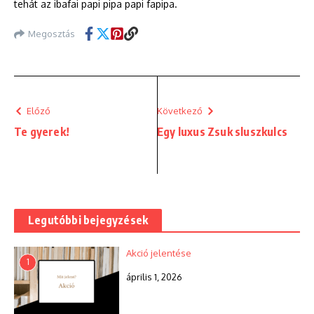
tehát az ibafai papi pipa papi fapipa.
Megosztás
Előző
Következő
Te gyerek!
Egy luxus Zsuk sluszkulcs
Legutóbbi bejegyzések
Akció jelentése
1
április 1, 2026