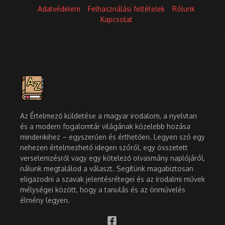
Adatvédelem
Felhasználási feltételek
Rólunk
Kapcsolat
Az Értelmező küldetése a magyar irodalom, a nyelvtan
és a modern fogalomtár világának közelebb hozása
mindenkihez – egyszerűen és érthetően. Legyen szó egy
nehezen értelmezhető idegen szóról, egy összetett
verselemzésről vagy egy kötelező olvasmány naplójáról,
nálunk megtalálod a választ. Segítünk magabiztosan
eligazodni a szavak jelentésrétegei és az irodalmi művek
mélységei között, hogy a tanulás és az önművelés
élmény legyen.