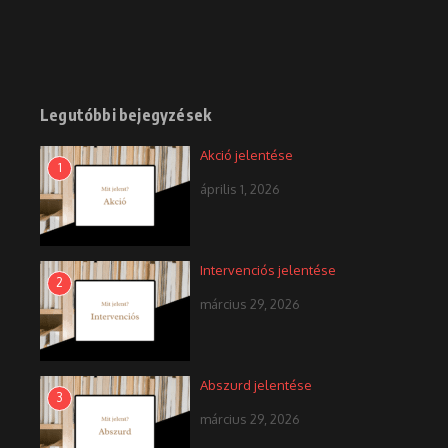
Legutóbbi bejegyzések
Akció jelentése
1
április 1, 2026
Intervenciós jelentése
2
március 29, 2026
Abszurd jelentése
3
március 29, 2026