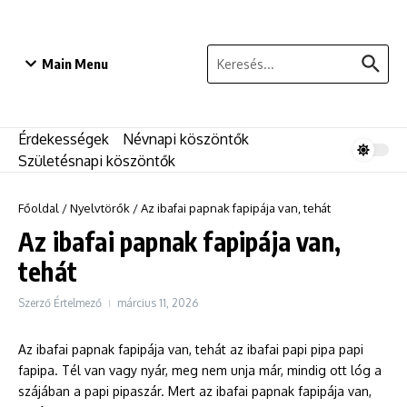
Ugrás a tartalomhoz
Keresés:
Main Menu
Érdekességek
Névnapi köszöntők
Születésnapi köszöntők
Főoldal
/
Nyelvtörők
/
Az ibafai papnak fapipája van, tehát
Az ibafai papnak fapipája van,
tehát
Szerző
Értelmező
március 11, 2026
Az ibafai papnak fapipája van, tehát az ibafai papi pipa papi
fapipa. Tél van vagy nyár, meg nem unja már, mindig ott lóg a
szájában a papi pipaszár. Mert az ibafai papnak fapipája van,