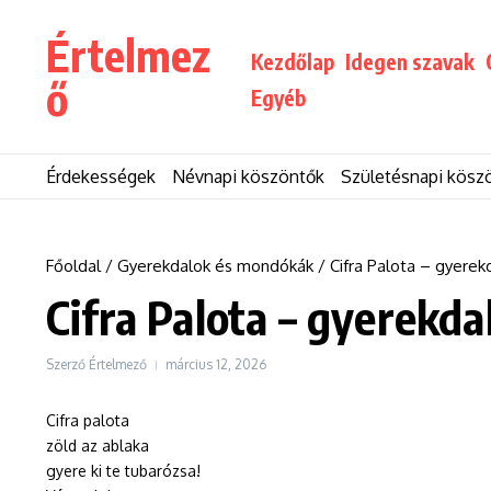
Ugrás a tartalomhoz
Értelmez
Kezdőlap
Idegen szavak
ő
Egyéb
Érdekességek
Névnapi köszöntők
Születésnapi kösz
Főoldal
/
Gyerekdalok és mondókák
/
Cifra Palota – gyerek
Cifra Palota – gyerekda
Szerző
Értelmező
március 12, 2026
Cifra palota
zöld az ablaka
gyere ki te tubarózsa!