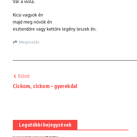
Vár a viola.
Kicsi vagyok én
majd meg növök én
esztendőre vagy kettőre legény leszek én.
Megosztás
Előző
Cickom, cickom – gyerekdal
Legutóbbi bejegyzések