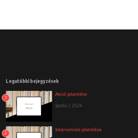
Legutóbbi bejegyzések
Akció jelentése
1
április 1, 2026
Intervenciós jelentése
2