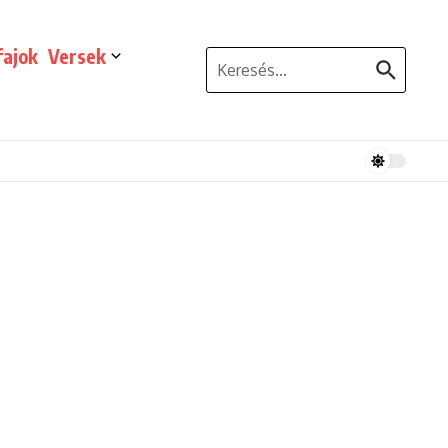
ajok
Versek
Keresés: