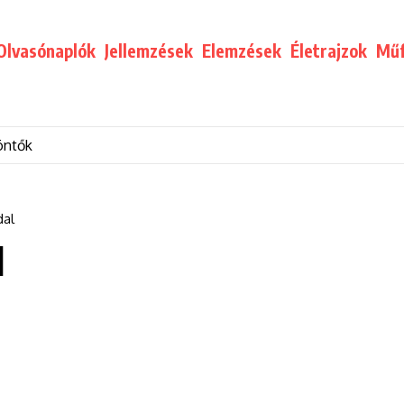
Olvasónaplók
Jellemzések
Elemzések
Életrajzok
Műf
öntők
dal
l