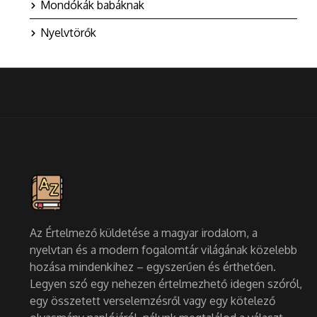
Mondókák babáknak
Nyelvtörők
Az Értelmező küldetése a magyar irodalom, a
nyelvtan és a modern fogalomtár világának közelebb
hozása mindenkihez – egyszerűen és érthetően.
Legyen szó egy nehezen értelmezhető idegen szóról,
egy összetett verselemzésről vagy egy kötelező