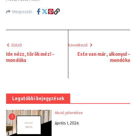
Megosztás
Előző
Következő
Ide nézz, török méz! –
Este van már, alkonyul –
mondóka
mondóka
Legutóbbi bejegyzések
Akció jelentése
1
április 1, 2026