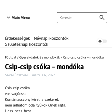
Ugrás a tartalomhoz
Keresés:
Main Menu
Érdekességek
Névnapi köszöntők
Születésnapi köszöntők
Főoldal
/
Gyerekdalok és mondókák
/
Csip-csip csóka – mondóka
Csip-csip csóka – mondóka
Szerző
Értelmező
március 12, 2026
Csip-csip csóka,
vak varjúcska.
Komámasszony kéreti a szekerét,
nem adhatom oda, tyúkok ülnek rajta.
Hess, hess, hess!