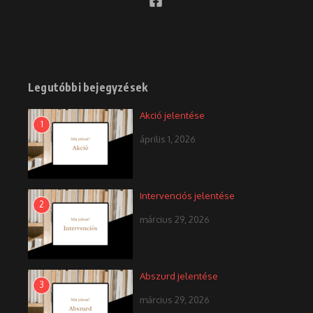
Legutóbbi bejegyzések
Akció jelentése
1
április 1, 2026
Intervenciós jelentése
2
március 29, 2026
Abszurd jelentése
3
március 29, 2026