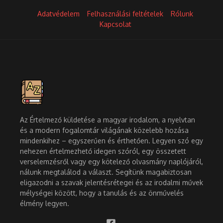
Adatvédelem
Felhasználási feltételek
Rólunk
Kapcsolat
Az Értelmező küldetése a magyar irodalom, a nyelvtan
és a modern fogalomtár világának közelebb hozása
mindenkihez – egyszerűen és érthetően. Legyen szó egy
nehezen értelmezhető idegen szóról, egy összetett
verselemzésről vagy egy kötelező olvasmány naplójáról,
nálunk megtalálod a választ. Segítünk magabiztosan
eligazodni a szavak jelentésrétegei és az irodalmi művek
mélységei között, hogy a tanulás és az önművelés
élmény legyen.