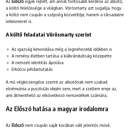
Az
Előszó
egyik rejtett, ám annál fontosabb kérdése az alkotó,
a költő felelőssége a világban. Vörösmarty azt sugallja, hogy
a költő nem csupán a szépség közvetítője, hanem a társadalmi
lelkiismeret is.
A költő feladatai Vörösmarty szerint
Az igazság kimondása még a legnehezebb időkben is
A remény életben tartása a kiábrándultság közepette
A nemzeti identitás ápolása
Erkölcsi példamutatás
A mű végkicsengése szerint az alkotónak nem szabad
elnémulnia a pusztulás idején sem, mert a szellem ereje az,
ami átmenthető az elkövetkező nemzedékek számára.
Az Előszó hatása a magyar irodalomra
Az
Előszó
nem csupán saját korában vált jelentős művé,