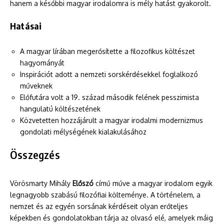
hanem a későbbi magyar irodalomra is mély hatást gyakorolt.
Hatásai
A magyar lírában megerősítette a filozofikus költészet
hagyományát
Inspirációt adott a nemzeti sorskérdésekkel foglalkozó
műveknek
Előfutára volt a 19. század második felének pesszimista
hangulatú költészetének
Közvetetten hozzájárult a magyar irodalmi modernizmus
gondolati mélységének kialakulásához
Összegzés
Vörösmarty Mihály
Előszó
című műve a magyar irodalom egyik
legnagyobb szabású filozófiai költeménye. A történelem, a
nemzet és az egyén sorsának kérdéseit olyan erőteljes
képekben és gondolatokban tárja az olvasó elé, amelyek máig