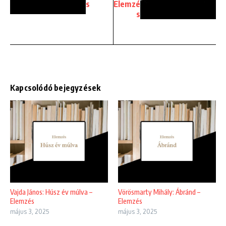
s
Elemzé
s
Kapcsolódó bejegyzések
Vajda János: Húsz év múlva –
Vörösmarty Mihály: Ábránd –
Elemzés
Elemzés
május 3, 2025
május 3, 2025