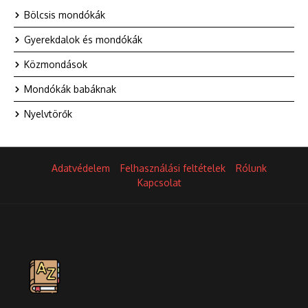
Bölcsis mondókák
Gyerekdalok és mondókák
Közmondások
Mondókák babáknak
Nyelvtörők
Adatvédelem
Felhasználási feltételek
Rólunk
Kapcsolat