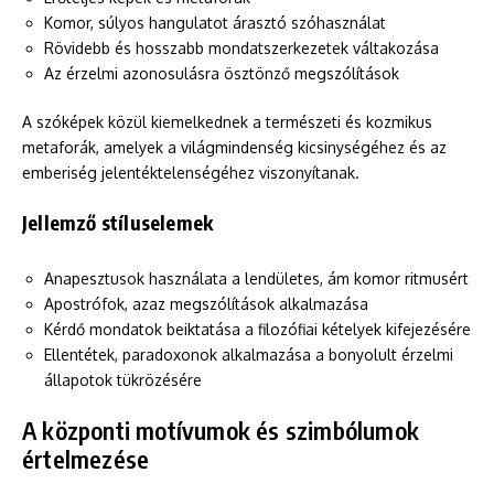
Komor, súlyos hangulatot árasztó szóhasználat
Rövidebb és hosszabb mondatszerkezetek váltakozása
Az érzelmi azonosulásra ösztönző megszólítások
A szóképek közül kiemelkednek a természeti és kozmikus
metaforák, amelyek a világmindenség kicsinységéhez és az
emberiség jelentéktelenségéhez viszonyítanak.
Jellemző stíluselemek
Anapesztusok használata a lendületes, ám komor ritmusért
Apostrófok, azaz megszólítások alkalmazása
Kérdő mondatok beiktatása a filozófiai kételyek kifejezésére
Ellentétek, paradoxonok alkalmazása a bonyolult érzelmi
állapotok tükrözésére
A központi motívumok és szimbólumok
értelmezése