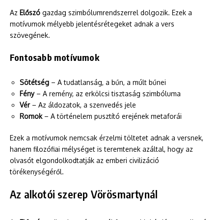
Az
Előszó
gazdag szimbólumrendszerrel dolgozik. Ezek a
motívumok mélyebb jelentésrétegeket adnak a vers
szövegének.
Fontosabb motívumok
Sötétség
– A tudatlanság, a bűn, a múlt bűnei
Fény
– A remény, az erkölcsi tisztaság szimbóluma
Vér
– Az áldozatok, a szenvedés jele
Romok
– A történelem pusztító erejének metaforái
Ezek a motívumok nemcsak érzelmi töltetet adnak a versnek,
hanem filozófiai mélységet is teremtenek azáltal, hogy az
olvasót elgondolkodtatják az emberi civilizáció
törékenységéről.
Az alkotói szerep Vörösmartynál