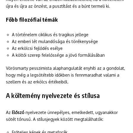
újra és újra az önzést, a pusztítást és a bűnt termeli ki.
Főbb filozófiai témák
A történelem ciklikus és tragikus jellege
Az emberi lét mulandósága és törékenysége
Az erkölcsi fejlődés esélye
A költői szerep felelőssége a jövő formálásában
Vörösmarty pesszimista alaphangulatát enyhíti az a gondolat,
hogy még a legsötétebb időkben is fennmaradhat valami a
szellem és az erkölcs értékeiből.
A költemény nyelvezete és stílusa
Az
Előszó
nyelvezete ünnepélyes, emelkedett, ugyanakkor
sötét tónusú. A stílusjegyek között megtalálhatók:
Erőteljes képek és metaforák