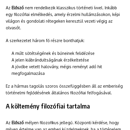
Az
Előszó
nem rendelkezik klasszikus történeti ívvel. Inkább
egy filozófiai elmélkedés, amely érzelmi hullámzásokon, képi
világon és gondolati rétegeken keresztül vezeti végig az
olvasót.
A szerkezetet három fő részre bonthatjuk:
A múlt sötétségének és bűneinek felidézése
A jelen kiábrándultságának érzékeltetése
A jövőbe vetett halovány, mégis reményt adó hit
megfogalmazása
Ez a hármas tagolás szoros összefüggésben áll az emberiség
történelmi fejlődésének általános filozófiai felfogásával.
A költemény filozófiai tartalma
Az
Előszó
mélyen filozofikus jellegű. Központi kérdése, hogy
milyen értelme van az emberi küzdelmeknek, ha a történelem