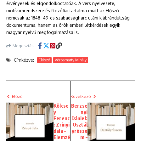
érvényesek és elgondolkodtatóak. A vers nyelvezete,
motívumrendszere és filozófiai tartalma miatt az Előszó
nemcsak az 1848–49-es szabadságharc utáni kiábrándultság
dokumentuma, hanem az örök emberi létkérdések egyik
magyar nyelvű megfogalmazása is.
Megosztás
Címkézve:
Előszó
Vörösmarty Mihály
Előző
Következő
Kölcse
Berzse
y
nyi
Ferenc
Dániel:
: Zrínyi
Osztál
dala –
yrésze
Elemzé
m –