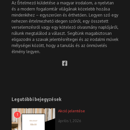
Az Értelmező küldetése a magyar irodalom, a nyelvtan
és a modern fogalomtár világának közelebb hozása
mindenkihez – egyszerűen és érthetően. Legyen szó egy
nehezen értelmezhető idegen szóról, egy összetett
verselemzésről vagy egy kötelező olvasmány naplójáról,
nálunk megtalálod a választ. Segítünk magabiztosan
eligazodni a szavak jelentésrétegei és az irodalmi művek
mélységei között, hogy a tanulás és az önművelés
élmény legyen.
Legutóbbi bejegyzések
Akció jelentése
1
április 1, 2026