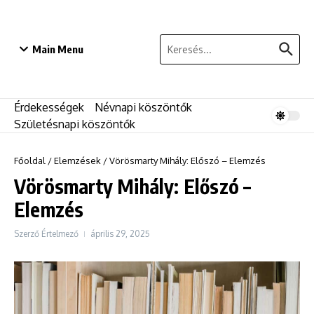
Ugrás a tartalomhoz
Keresés:
Main Menu
Érdekességek
Névnapi köszöntők
Születésnapi köszöntők
Főoldal
/
Elemzések
/
Vörösmarty Mihály: Előszó – Elemzés
Vörösmarty Mihály: Előszó –
Elemzés
Szerző
Értelmező
április 29, 2025