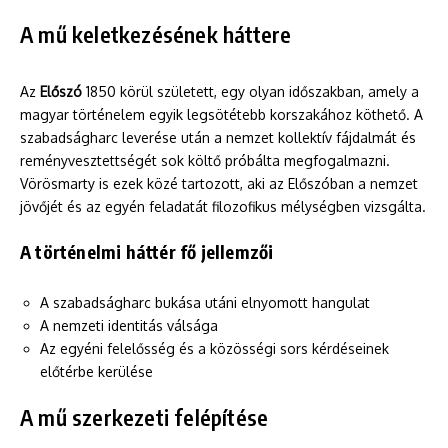
A mű keletkezésének háttere
Az
Előszó
1850 körül született, egy olyan időszakban, amely a
magyar történelem egyik legsötétebb korszakához köthető. A
szabadságharc leverése után a nemzet kollektív fájdalmát és
reményvesztettségét sok költő próbálta megfogalmazni.
Vörösmarty is ezek közé tartozott, aki az Előszóban a nemzet
jövőjét és az egyén feladatát filozofikus mélységben vizsgálta.
A történelmi háttér fő jellemzői
A szabadságharc bukása utáni elnyomott hangulat
A nemzeti identitás válsága
Az egyéni felelősség és a közösségi sors kérdéseinek
előtérbe kerülése
A mű szerkezeti felépítése