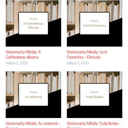
Vörösmarty Mihály: A
Vörösmarty Mihály: Liszt
Guttenberg-albuma
Ferenchez – Elemzés
május 3, 2025
május 3, 2025
Vörösmarty Mihály: Az emberek –
Vörösmarty Mihály: Szép Ilonka –