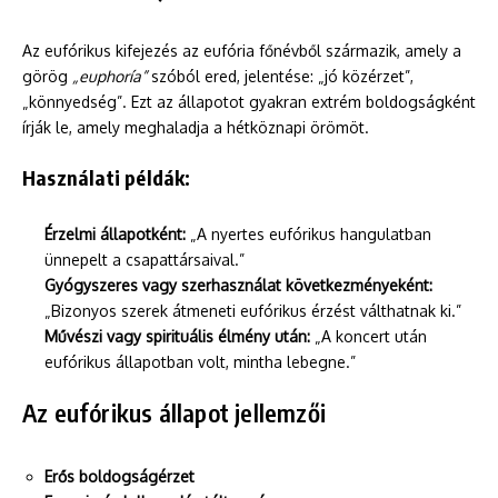
Az eufórikus kifejezés az eufória főnévből származik, amely a
görög
„euphoría”
szóból ered, jelentése: „jó közérzet”,
„könnyedség”. Ezt az állapotot gyakran extrém boldogságként
írják le, amely meghaladja a hétköznapi örömöt.
Használati példák:
Érzelmi állapotként:
„A nyertes eufórikus hangulatban
ünnepelt a csapattársaival.”
Gyógyszeres vagy szerhasználat következményeként:
„Bizonyos szerek átmeneti eufórikus érzést válthatnak ki.”
Művészi vagy spirituális élmény után:
„A koncert után
eufórikus állapotban volt, mintha lebegne.”
Az eufórikus állapot jellemzői
Erős boldogságérzet