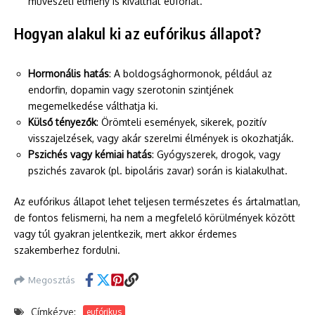
művészeti élmény is kiválthat eufóriát.
Hogyan alakul ki az eufórikus állapot?
Hormonális hatás
: A boldogsághormonok, például az
endorfin, dopamin vagy szerotonin szintjének
megemelkedése válthatja ki.
Külső tényezők
: Örömteli események, sikerek, pozitív
visszajelzések, vagy akár szerelmi élmények is okozhatják.
Pszichés vagy kémiai hatás
: Gyógyszerek, drogok, vagy
pszichés zavarok (pl. bipoláris zavar) során is kialakulhat.
Az eufórikus állapot lehet teljesen természetes és ártalmatlan,
de fontos felismerni, ha nem a megfelelő körülmények között
vagy túl gyakran jelentkezik, mert akkor érdemes
szakemberhez fordulni.
Megosztás
Címkézve:
eufórikus