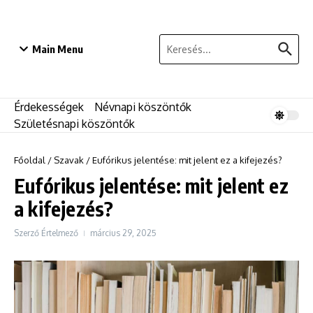
Ugrás a tartalomhoz
Keresés:
Main Menu
Érdekességek
Névnapi köszöntők
Születésnapi köszöntők
Főoldal
/
Szavak
/
Eufórikus jelentése: mit jelent ez a kifejezés?
Eufórikus jelentése: mit jelent ez
a kifejezés?
Szerző
Értelmező
március 29, 2025