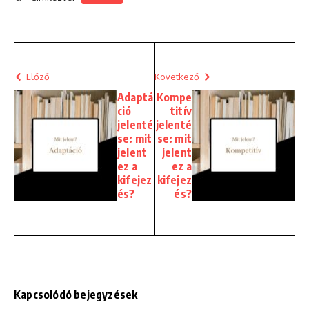
Előző
Következő
Adaptá
Kompe
ció
titív
jelenté
jelenté
se: mit
se: mit
jelent
jelent
ez a
ez a
kifejez
kifejez
és?
és?
Kapcsolódó bejegyzések