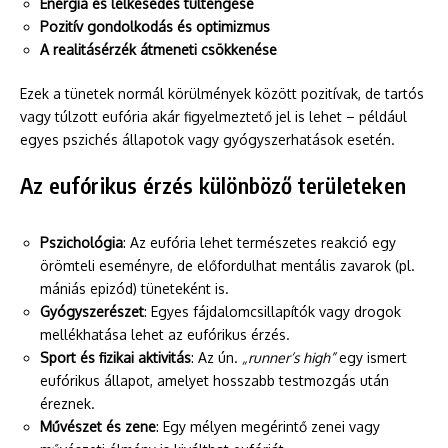
Energia és lelkesedés túltengése
Pozitív gondolkodás és optimizmus
A realitásérzék átmeneti csökkenése
Ezek a tünetek normál körülmények között pozitívak, de tartós
vagy túlzott eufória akár figyelmeztető jel is lehet – például
egyes pszichés állapotok vagy gyógyszerhatások esetén.
Az eufórikus érzés különböző területeken
Pszichológia
: Az eufória lehet természetes reakció egy
örömteli eseményre, de előfordulhat mentális zavarok (pl.
mániás epizód) tüneteként is.
Gyógyszerészet
: Egyes fájdalomcsillapítók vagy drogok
mellékhatása lehet az eufórikus érzés.
Sport és fizikai aktivitás
: Az ún.
„runner’s high”
egy ismert
eufórikus állapot, amelyet hosszabb testmozgás után
éreznek.
Művészet és zene
: Egy mélyen megérintő zenei vagy