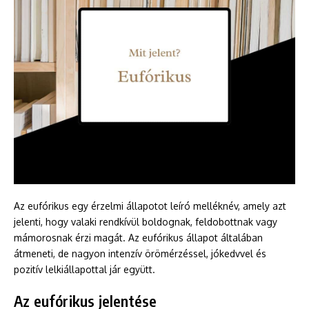
Az eufórikus egy érzelmi állapotot leíró melléknév, amely azt
jelenti, hogy valaki rendkívül boldognak, feldobottnak vagy
mámorosnak érzi magát. Az eufórikus állapot általában
átmeneti, de nagyon intenzív örömérzéssel, jókedvvel és
pozitív lelkiállapottal jár együtt.
Az eufórikus jelentése