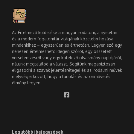
Az Értelmező küldetése a magyar irodalom, a nyelvtan
és a modern fogalomtár világának közelebb hozása
mindenkihez – egyszerűen és érthetően. Legyen szó egy
nehezen értelmezhető idegen szóról, egy összetett
verselemzésről vagy egy kötelező olvasmány naplójáról,
nálunk megtalálod a választ. Segítünk magabiztosan
eligazodni a szavak jelentésrétegei és az irodalmi művek
mélységei között, hogy a tanulás és az önművelés
élmény legyen.
Legutóbbi bejegyzések