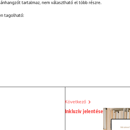
gánhangzót tartalmaz, nem választható el több részre.
n tagolható:
Következő
Inkluzív jelentése