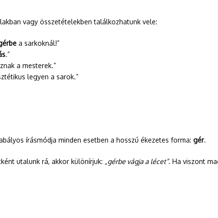
lakban vagy összetételekben találkozhatunk vele:
gérbe
a sarkoknál!”
ás
.”
znak a mesterek.”
ztétikus legyen a sarok.”
 szabályos írásmódja minden esetben a hosszú ékezetes forma:
gér
.
ént utalunk rá, akkor különírjuk:
„gérbe vágja a lécet”
. Ha viszont ma