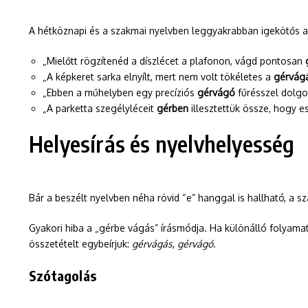
A hétköznapi és a szakmai nyelvben leggyakrabban igekötős a
„Mielőtt rögzítenéd a díszlécet a plafonon, vágd pontosan
„A képkeret sarka elnyílt, mert nem volt tökéletes a
gérvág
„Ebben a műhelyben egy precíziós
gérvágó
fűrésszel dolgo
„A parketta szegélyléceit
gérben
illesztettük össze, hogy es
Helyesírás és nyelvhelyesség
Bár a beszélt nyelvben néha rövid “e” hanggal is hallható, a
Gyakori hiba a „gérbe vágás” írásmódja. Ha különálló folyamatk
összetételt egybeírjuk:
gérvágás
,
gérvágó
.
Szótagolás