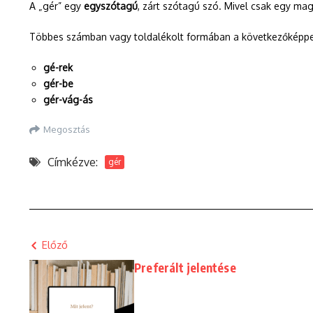
A „gér” egy
egyszótagú
, zárt szótagú szó. Mivel csak egy ma
Többes számban vagy toldalékolt formában a következőképpe
gé-rek
gér-be
gér-vág-ás
Megosztás
Címkézve:
gér
Előző
Preferált jelentése