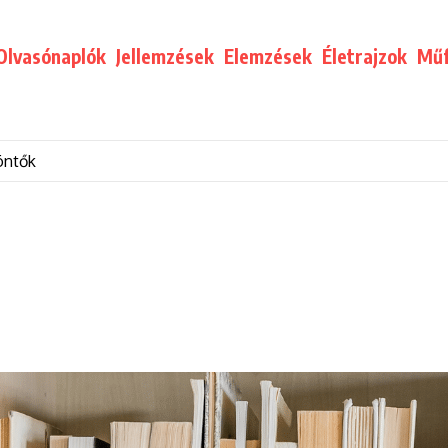
Olvasónaplók
Jellemzések
Elemzések
Életrajzok
Műf
öntők