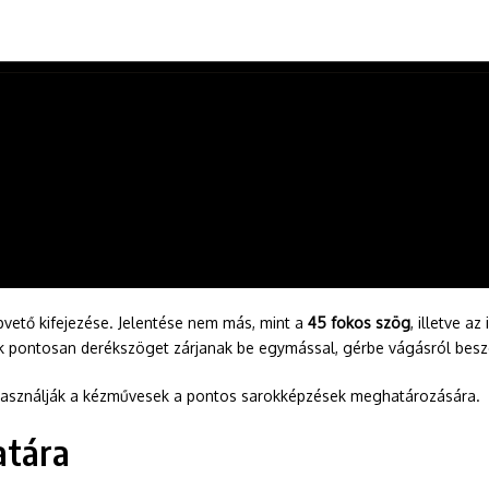
pvető kifejezése. Jelentése nem más, mint a
45 fokos szög
, illetve a
ok pontosan derékszöget zárjanak be egymással, gérbe vágásról besz
használják a kézművesek a pontos sarokképzések meghatározására.
atára