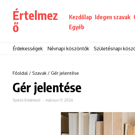
Ugrás a tartalomhoz
Értelmez
Kezdőlap
Idegen szavak
ő
Egyéb
Érdekességek
Névnapi köszöntők
Születésnapi kösz
Főoldal
/
Szavak
/
Gér jelentése
Gér jelentése
Szerző
Értelmező
március 17, 2026