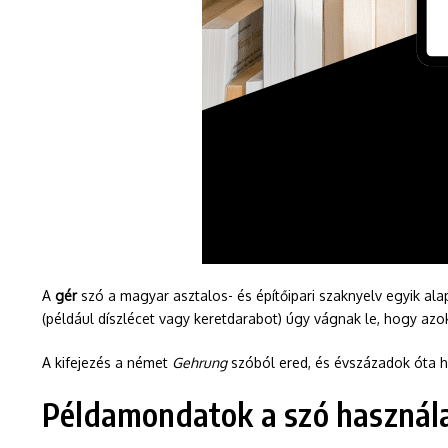
A
gér
szó a magyar asztalos- és építőipari szaknyelv egyik ala
(például díszlécet vagy keretdarabot) úgy vágnak le, hogy az
A kifejezés a német
Gehrung
szóból ered, és évszázadok óta 
Példamondatok a szó használ