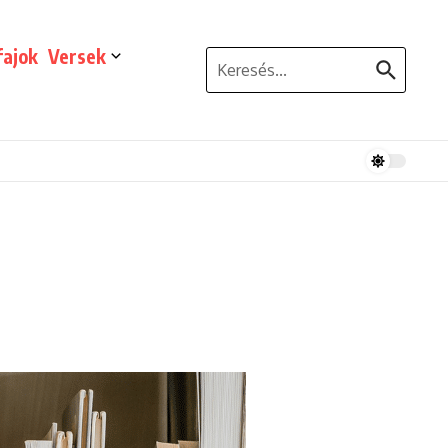
ajok
Versek
Keresés: