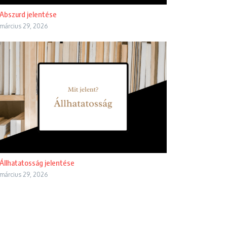
Abszurd jelentése
március 29, 2026
Állhatatosság jelentése
március 29, 2026