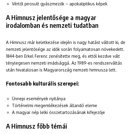
Vértől pirosult gyászmezők – apokaliptikus képek
A Himnusz jelentősége a magyar
irodalomban és nemzeti tudatban
A Himnusz már keletkezése idején is nagy hatást váltott ki, de
nemzeti jelentősége az idők során folyamatosan növekedett.
1844-ben Erkel Ferenc zenésítette meg, és ettől kezdve vált
ténylegesen nemzeti imádsággá. Az 1989-es rendszerváltás
után hivatalosan is Magyarország nemzeti himnusza lett.
Fontosabb kulturális szerepei:
Ünnepi események nyitánya
Történelmi megemlékezések állandó eleme
A magyar nép lelki összetartozásának kifejezője
A Himnusz főbb témái