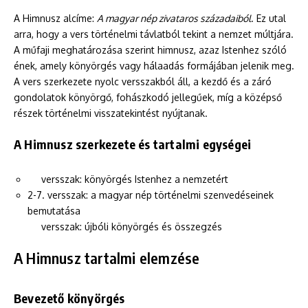
A Himnusz alcíme:
A magyar nép zivataros századaiból
. Ez utal
arra, hogy a vers történelmi távlatból tekint a nemzet múltjára.
A műfaji meghatározása szerint himnusz, azaz Istenhez szóló
ének, amely könyörgés vagy hálaadás formájában jelenik meg.
A vers szerkezete nyolc versszakból áll, a kezdő és a záró
gondolatok könyörgő, fohászkodó jellegűek, míg a középső
részek történelmi visszatekintést nyújtanak.
A Himnusz szerkezete és tartalmi egységei
versszak: könyörgés Istenhez a nemzetért
2-7. versszak: a magyar nép történelmi szenvedéseinek
bemutatása
versszak: újbóli könyörgés és összegzés
A Himnusz tartalmi elemzése
Bevezető könyörgés