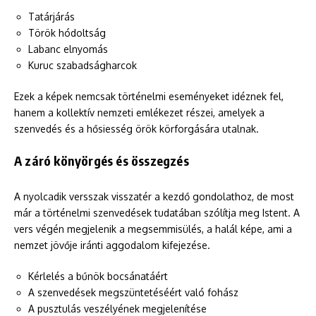
Tatárjárás
Török hódoltság
Labanc elnyomás
Kuruc szabadságharcok
Ezek a képek nemcsak történelmi eseményeket idéznek fel,
hanem a kollektív nemzeti emlékezet részei, amelyek a
szenvedés és a hősiesség örök körforgására utalnak.
A záró könyörgés és összegzés
A nyolcadik versszak visszatér a kezdő gondolathoz, de most
már a történelmi szenvedések tudatában szólítja meg Istent. A
vers végén megjelenik a megsemmisülés, a halál képe, ami a
nemzet jövője iránti aggodalom kifejezése.
Kérlelés a bűnök bocsánatáért
A szenvedések megszüntetéséért való fohász
A pusztulás veszélyének megjelenítése