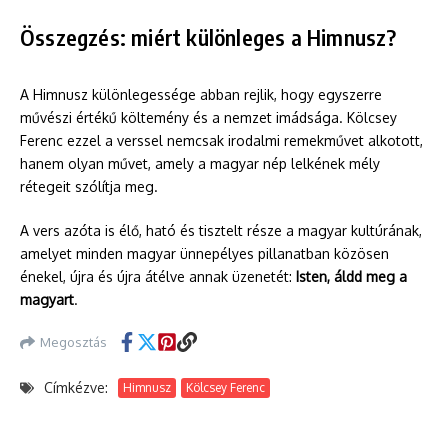
Összegzés: miért különleges a Himnusz?
A Himnusz különlegessége abban rejlik, hogy egyszerre
művészi értékű költemény és a nemzet imádsága. Kölcsey
Ferenc ezzel a verssel nemcsak irodalmi remekművet alkotott,
hanem olyan művet, amely a magyar nép lelkének mély
rétegeit szólítja meg.
A vers azóta is élő, ható és tisztelt része a magyar kultúrának,
amelyet minden magyar ünnepélyes pillanatban közösen
énekel, újra és újra átélve annak üzenetét:
Isten, áldd meg a
magyart
.
Megosztás
Címkézve:
Himnusz
Kölcsey Ferenc