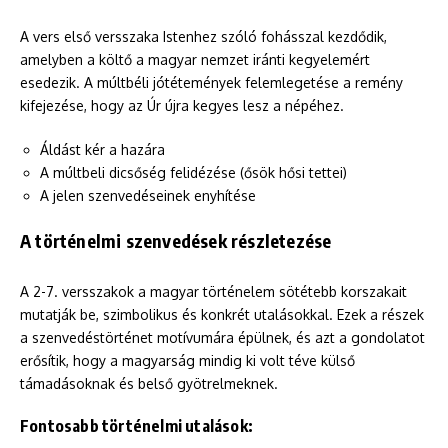
A vers első versszaka Istenhez szóló fohásszal kezdődik,
amelyben a költő a magyar nemzet iránti kegyelemért
esedezik. A múltbéli jótétemények felemlegetése a remény
kifejezése, hogy az Úr újra kegyes lesz a népéhez.
Áldást kér a hazára
A múltbeli dicsőség felidézése (ősök hősi tettei)
A jelen szenvedéseinek enyhítése
A történelmi szenvedések részletezése
A 2-7. versszakok a magyar történelem sötétebb korszakait
mutatják be, szimbolikus és konkrét utalásokkal. Ezek a részek
a szenvedéstörténet motívumára épülnek, és azt a gondolatot
erősítik, hogy a magyarság mindig ki volt téve külső
támadásoknak és belső gyötrelmeknek.
Fontosabb történelmi utalások: