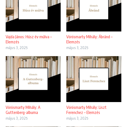
Vajda János: Húsz év múlva –
Vörösmarty Mihály: Ábránd –
Elemzés
Elemzés
május 3, 2025
május 3, 2025
Vörösmarty Mihály: A
Vörösmarty Mihály: Liszt
Guttenberg-albuma
Ferenchez – Elemzés
május 3, 2025
május 3, 2025