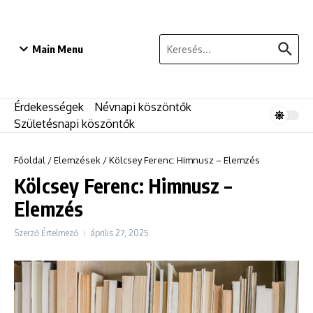
Ugrás a tartalomhoz
Keresés:
Main Menu
Érdekességek
Névnapi köszöntők
Születésnapi köszöntők
Főoldal
/
Elemzések
/
Kölcsey Ferenc: Himnusz – Elemzés
Kölcsey Ferenc: Himnusz –
Elemzés
Szerző
Értelmező
április 27, 2025