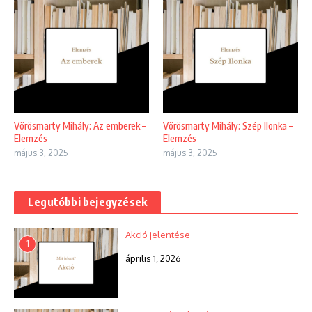
Vörösmarty Mihály: Az emberek –
Vörösmarty Mihály: Szép Ilonka –
Elemzés
Elemzés
május 3, 2025
május 3, 2025
Legutóbbi bejegyzések
Akció jelentése
1
április 1, 2026