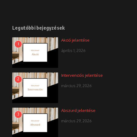
Legutóbbi bejegyzések
Akció jelentése
1
április 1, 2026
Intervenciós jelentése
2
március 29, 2026
Abszurd jelentése
3
március 29, 2026