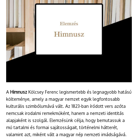
A
Himnusz
Kölcsey Ferenc legismertebb és legnagyobb hatású
költeménye, amely a magyar nemzet egyik legfontosabb
kulturális szimbólumává vált. Az 1823-ban íródott vers azóta
nemcsak irodalmi remekműként, hanem a nemzeti identitás
alapjaként is szolgál. Elemzésünk célja, hogy bemutassuk a
mű tartalmi és formai sajátosságait, történelmi hátterét,
valamint azt, miként vált a magyar nép nemzeti imádságává.