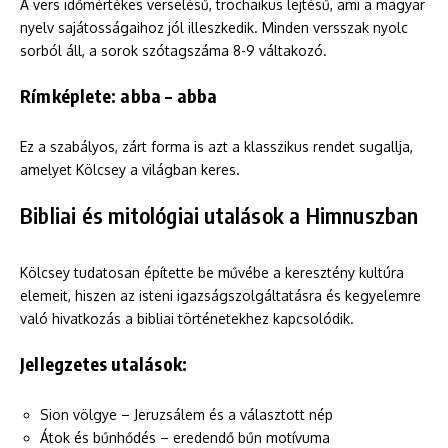
A vers időmértékes verselésű, trochaikus lejtésű, ami a magyar
nyelv sajátosságaihoz jól illeszkedik. Minden versszak nyolc
sorból áll, a sorok szótagszáma 8-9 váltakozó.
Rímképlete: abba – abba
Ez a szabályos, zárt forma is azt a klasszikus rendet sugallja,
amelyet Kölcsey a világban keres.
Bibliai és mitológiai utalások a Himnuszban
Kölcsey tudatosan építette be művébe a keresztény kultúra
elemeit, hiszen az isteni igazságszolgáltatásra és kegyelemre
való hivatkozás a bibliai történetekhez kapcsolódik.
Jellegzetes utalások:
Sion völgye – Jeruzsálem és a választott nép
Átok és bűnhődés – eredendő bűn motívuma