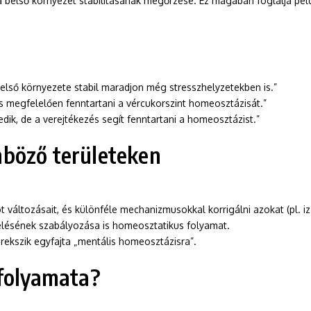
első környezet stabilitásának megőrzése. Ez magában foglalja példáu
belső környezete stabil maradjon még stresszhelyzetekben is.”
megfelelően fenntartani a vércukorszint homeosztázisát.”
ik, de a verejtékezés segít fenntartani a homeosztázist.”
böző területeken
ot változásait, és különféle mechanizmusokkal korrigálni azokat (pl. 
melésének szabályozása is homeosztatikus folyamat.
törekszik egyfajta „mentális homeosztázisra”.
 folyamata?