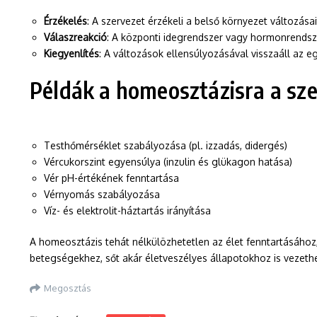
Érzékelés
: A szervezet érzékeli a belső környezet változása
Válaszreakció
: A központi idegrendszer vagy hormonrendsze
Kiegyenlítés
: A változások ellensúlyozásával visszaáll az eg
Példák a homeosztázisra a sz
Testhőmérséklet szabályozása (pl. izzadás, didergés)
Vércukorszint egyensúlya (inzulin és glükagon hatása)
Vér pH-értékének fenntartása
Vérnyomás szabályozása
Víz- és elektrolit-háztartás irányítása
A homeosztázis tehát nélkülözhetetlen az élet fenntartásához,
betegségekhez, sőt akár életveszélyes állapotokhoz is vezethe
Megosztás