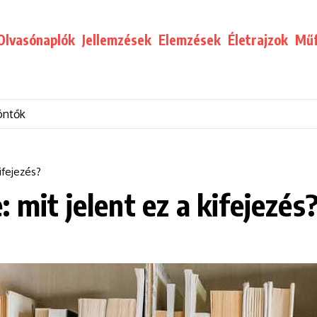
Olvasónaplók
Jellemzések
Elemzések
Életrajzok
Műf
öntők
ifejezés?
 mit jelent ez a kifejezés