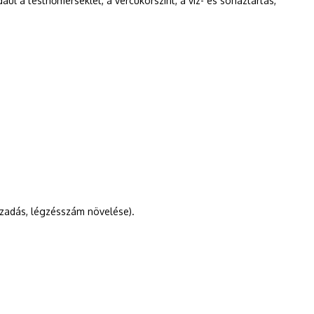
l a testhőmérséklet, a vércukorszint, a víz- és sóháztartás,
izzadás, légzésszám növelése).