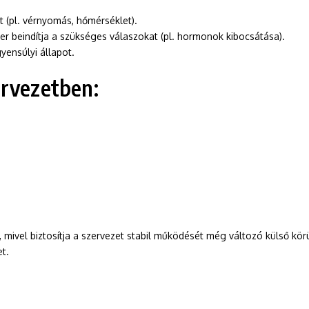
it (pl. vérnyomás, hőmérséklet).
r beindítja a szükséges válaszokat (pl. hormonok kibocsátása).
yensúlyi állapot.
ervezetben:
 mivel biztosítja a szervezet stabil működését még változó külső körü
t.