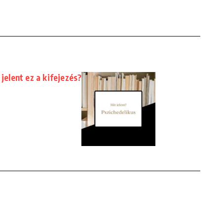
 jelent ez a kifejezés?