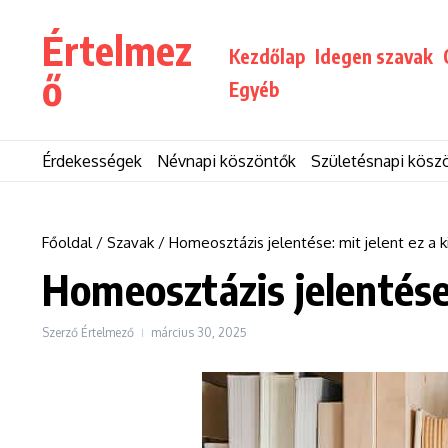
Ugrás a tartalomhoz
Értelmez
Kezdőlap
Idegen szavak
ő
Egyéb
Érdekességek
Névnapi köszöntők
Születésnapi kösz
Főoldal
/
Szavak
/
Homeosztázis jelentése: mit jelent ez a k
Homeosztázis jelentése:
Szerző
Értelmező
március 30, 2025