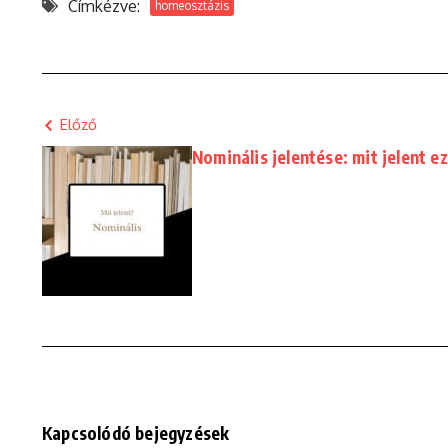
Címkézve:
homeosztázis
Előző
Nominális jelentése: mit jelent ez
Kapcsolódó bejegyzések