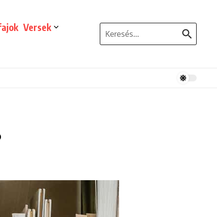
ajok
Versek
Keresés:
?