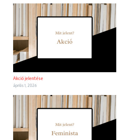
Akció jelentése
április 1, 2026