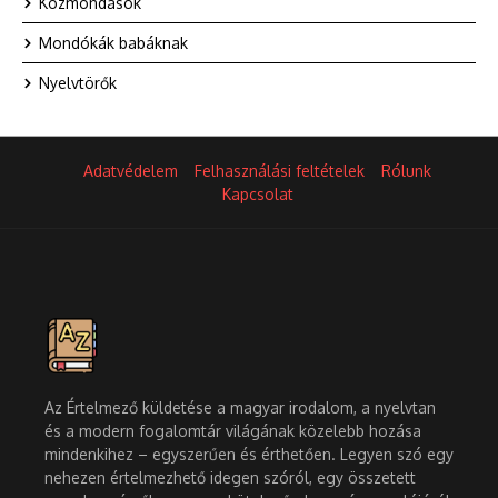
Közmondások
Mondókák babáknak
Nyelvtörők
Adatvédelem
Felhasználási feltételek
Rólunk
Kapcsolat
Az Értelmező küldetése a magyar irodalom, a nyelvtan
és a modern fogalomtár világának közelebb hozása
mindenkihez – egyszerűen és érthetően. Legyen szó egy
nehezen értelmezhető idegen szóról, egy összetett