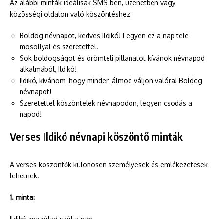
Az alábbi minták ideálisak SMS-ben, üzenetben vagy
közösségi oldalon való köszöntéshez.
Boldog névnapot, kedves Ildikó! Legyen ez a nap tele
mosollyal és szeretettel.
Sok boldogságot és örömteli pillanatot kívánok névnapod
alkalmából, Ildikó!
Ildikó, kívánom, hogy minden álmod váljon valóra! Boldog
névnapot!
Szeretettel köszöntelek névnapodon, legyen csodás a
napod!
Verses Ildikó névnapi köszöntő minták
A verses köszöntők különösen személyesek és emlékezetesek
lehetnek.
1. minta:
Ildikó, ma rólad szól a nap,