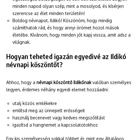
minden napod olyan szép, mint a mosolyod, és kísérjen
szerencse az élet minden területén!
Boldog névnapot, Ildikó! Köszönöm, hogy mindig
számíthatok rád, és hogy annyi örömet hozol mások
életébe. Kívánom, hogy minden jót kapj vissza, amit adsz a
világnak.
Hogyan teheted igazán egyedivé az Ildikó
névnapi köszöntőt?
Ahhoz, hogy a
névnapi köszöntő Ildikónak
valóban személyes
legyen, érdemes néhány egyedi elemet hozzáadni:
utalj közös emlékekre
említsd meg az ünnepelt erősségeit
használj becenevet vagy kedves megszólítást
igazítsd a hangnemet a kapcsolatotokhoz
Egy kis személyesség sokkal többet ér, mint egy általános