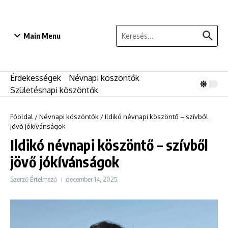
Ugrás a tartalomhoz
Keresés:
Main Menu
Érdekességek
Névnapi köszöntők
Születésnapi köszöntők
Főoldal
/
Névnapi köszöntők
/
Ildikó névnapi köszöntő – szívből
jövő jókívánságok
Ildikó névnapi köszöntő – szívből
jövő jókívánságok
Szerző
Értelmező
december 14, 2025