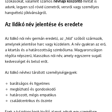
szokásokat, valamint számos
névnapi köszöntő
mintát is
adunk, legyen szó rövid üzenetről, versről vagy személyes
hangvételű jókívánságról.
Az Ildikó név jelentése és eredete
Az Ildikó női név germán eredetű, az „hild” szóból származik,
amelynek jelentése harc vagy küzdelem. A név gyakran az erő,
a kitartás és a határozottság szimbóluma. Magyarországon
régóta népszerű, klasszikus női név, amely egyszerre sugall
kedvességet és belső erőt.
Az Ildikó névhez társított személyiségjegyek:
barátságos és figyelmes
megbízható és gondoskodó
határozott, mégis empatikus
családcentrikus és őszinte
Ezek a tulajdonságok kiváló alapot adnak egy személyre