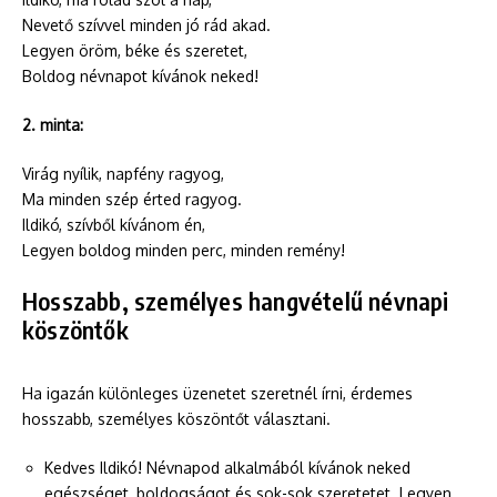
Nevető szívvel minden jó rád akad.
Legyen öröm, béke és szeretet,
Boldog névnapot kívánok neked!
2. minta:
Virág nyílik, napfény ragyog,
Ma minden szép érted ragyog.
Ildikó, szívből kívánom én,
Legyen boldog minden perc, minden remény!
Hosszabb, személyes hangvételű névnapi
köszöntők
Ha igazán különleges üzenetet szeretnél írni, érdemes
hosszabb, személyes köszöntőt választani.
Kedves Ildikó! Névnapod alkalmából kívánok neked
egészséget, boldogságot és sok-sok szeretetet. Legyen