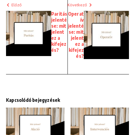
Előző
Következő
Paritás
Operat
jelenté
ív
se: mit
jelenté
jelent
se: mit
ez a
jelent
kifejez
ez a
és?
kifejez
és?
Kapcsolódó bejegyzések