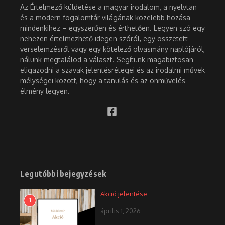
Az Értelmező küldetése a magyar irodalom, a nyelvtan
és a modern fogalomtár világának közelebb hozása
mindenkihez – egyszerűen és érthetően. Legyen szó egy
nehezen értelmezhető idegen szóról, egy összetett
verselemzésről vagy egy kötelező olvasmány naplójáról,
nálunk megtalálod a választ. Segítünk magabiztosan
eligazodni a szavak jelentésrétegei és az irodalmi művek
mélységei között, hogy a tanulás és az önművelés
élmény legyen.
Legutóbbi bejegyzések
Akció jelentése
1
április 1, 2026