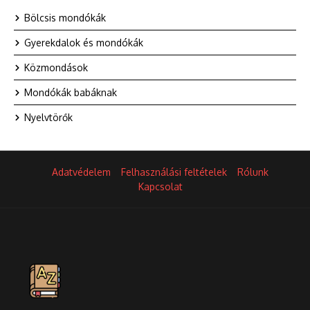
Bölcsis mondókák
Gyerekdalok és mondókák
Közmondások
Mondókák babáknak
Nyelvtörők
Adatvédelem
Felhasználási feltételek
Rólunk
Kapcsolat