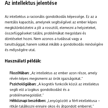
Az intellektus jelentése
Az intellektus a racionális gondolkodás képessége. Ez az a
mentális kapacitás, amelynek segítségével az ember képes
megkülönböztetni a jót a rossztól, elemezni a helyzeteket,
összefüggéseket találni, problémákat megoldani és
döntéseket hozni. Nem azonos a tudással vagy a
tanultsággal, hanem sokkal inkább a gondolkodás minőségére
és mélységére utal.
Használati példák:
Filozófiában:
„Az intellektus az ember azon része, amely
révén képes megismerni az örök igazságokat.”
Pszichológiában:
„A kognitív funkciók közül az intellektus
segíti elő a logikus gondolkodást és a
problémamegoldást.”
Hétköznapi beszédben:
„Lenyűgözött a férfi intellektusa –
ritkán találkozni ennyire okos és átgondolt emberrel.”