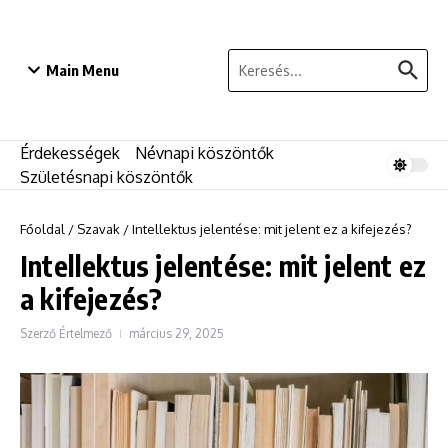
Ugrás a tartalomhoz
Keresés:
Main Menu
Érdekességek
Névnapi köszöntők
Születésnapi köszöntők
Főoldal
/
Szavak
/
Intellektus jelentése: mit jelent ez a kifejezés?
Intellektus jelentése: mit jelent ez
a kifejezés?
Szerző
Értelmező
március 29, 2025