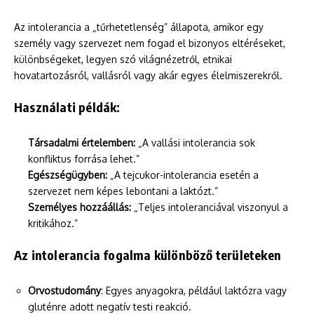
Az intolerancia a „tűrhetetlenség” állapota, amikor egy
személy vagy szervezet nem fogad el bizonyos eltéréseket,
különbségeket, legyen szó világnézetről, etnikai
hovatartozásról, vallásról vagy akár egyes élelmiszerekről.
Használati példák:
Társadalmi értelemben:
„A vallási intolerancia sok
konfliktus forrása lehet.”
Egészségügyben:
„A tejcukor-intolerancia esetén a
szervezet nem képes lebontani a laktózt.”
Személyes hozzáállás:
„Teljes intoleranciával viszonyul a
kritikához.”
Az intolerancia fogalma különböző területeken
Orvostudomány
: Egyes anyagokra, például laktózra vagy
gluténre adott negatív testi reakció.