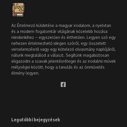
Az Értelmező küldetése a magyar irodalom, a nyelvtan
és a modern fogalomtár világának közelebb hozása
mindenkihez – egyszerűen és érthetően. Legyen szó egy
nehezen értelmezhető idegen szóról, egy összetett
verselemzésről vagy egy kötelező olvasmány naplójáról,
nálunk megtalálod a választ. Segítünk magabiztosan
eligazodni a szavak jelentésrétegei és az irodalmi művek
mélységei között, hogy a tanulás és az önművelés
élmény legyen.
Legutóbbi bejegyzések