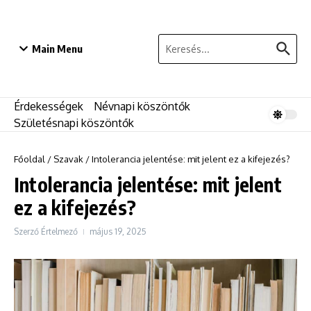
Ugrás a tartalomhoz
Keresés:
Main Menu
Érdekességek
Névnapi köszöntők
Születésnapi köszöntők
Főoldal
/
Szavak
/
Intolerancia jelentése: mit jelent ez a kifejezés?
Intolerancia jelentése: mit jelent
ez a kifejezés?
Szerző
Értelmező
május 19, 2025