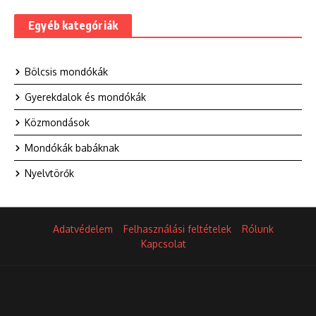
Egyéb kategóriák
Bölcsis mondókák
Gyerekdalok és mondókák
Közmondások
Mondókák babáknak
Nyelvtörők
Adatvédelem
Felhasználási feltételek
Rólunk
Kapcsolat