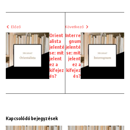
Előző
Következő
Orient
Interre
alista
gnum
jelenté
jelenté
se: mit
se: mit
jelent
jelent
ez a
ez a
kifejez
kifejez
és?
és?
Kapcsolódó bejegyzések