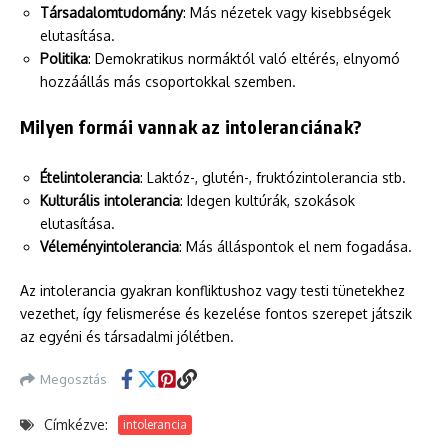
Társadalomtudomány
: Más nézetek vagy kisebbségek
elutasítása.
Politika
: Demokratikus normáktól való eltérés, elnyomó
hozzáállás más csoportokkal szemben.
Milyen formái vannak az intoleranciának?
Ételintolerancia
: Laktóz-, glutén-, fruktózintolerancia stb.
Kulturális intolerancia
: Idegen kultúrák, szokások
elutasítása.
Véleményintolerancia
: Más álláspontok el nem fogadása.
Az intolerancia gyakran konfliktushoz vagy testi tünetekhez
vezethet, így felismerése és kezelése fontos szerepet játszik
az egyéni és társadalmi jólétben.
Megosztás
Címkézve:
intolerancia