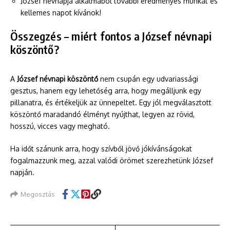
József névnapja alkalmából további eredményes munkát és
kellemes napot kívánok!
Összegzés – miért fontos a József névnapi
köszöntő?
A
József névnapi köszöntő
nem csupán egy udvariassági
gesztus, hanem egy lehetőség arra, hogy megálljunk egy
pillanatra, és értékeljük az ünnepeltet. Egy jól megválasztott
köszöntő maradandó élményt nyújthat, legyen az rövid,
hosszú, vicces vagy megható.
Ha időt szánunk arra, hogy szívből jövő jókívánságokat
fogalmazzunk meg, azzal valódi örömet szerezhetünk József
napján.
Megosztás