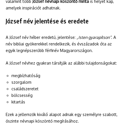
valamint több
József névnapi köszöntő minta
is helyet kap,
amelyek inspirációt adhatnak.
József név jelentése és eredete
A József név héber eredetű, jelentése:
„Isten gyarapítson”
. A
név bibliai gyökerekkel rendelkezik, és évszázadok óta az
egyik legnépszerűbb férfinév Magyarországon.
A József névhez gyakran társítják az alábbi tulajdonságokat:
megbízhatóság
szorgalom
családszeretet
bölcsesség
kitartás
Ezek a jellemzők kiváló alapot adnak egy személyre szabott,
őszinte névnapi köszöntő megírásához.