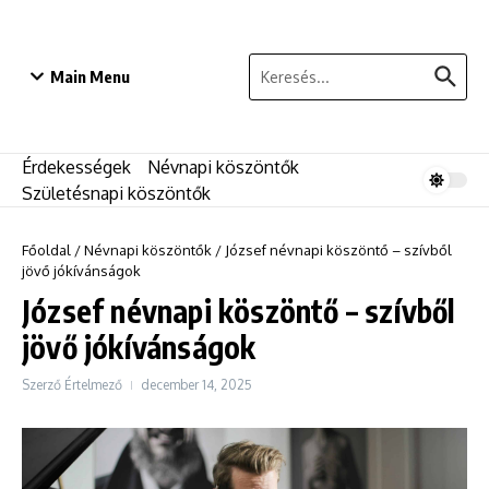
Ugrás a tartalomhoz
Keresés:
Main Menu
Érdekességek
Névnapi köszöntők
Születésnapi köszöntők
Főoldal
/
Névnapi köszöntők
/
József névnapi köszöntő – szívből
jövő jókívánságok
József névnapi köszöntő – szívből
jövő jókívánságok
Szerző
Értelmező
december 14, 2025