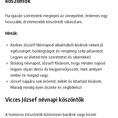
köszöntők
Ha igazán szeretnénk meglepni az ünnepeltet, érdemes egy
hosszabb, érzelmesebb köszöntőt választani.
Minták:
Kedves József! Névnapod alkalmából kívánok neked jó
egészséget, boldogságot és rengeteg szép pillanatot.
Legyen az életed tele szeretettel és sikerekkel!
Boldog névnapot, József! Kívánom, hogy minden napod
legyen olyan derűs és kiegyensúlyozott, mint amilyen
ember te magad vagy.
József napjára sok örömöt, békét és kitartást kívánok.
Maradj mindig ilyen őszinte és segítőkész!
Vicces József névnapi köszöntők
A humoros köszöntők különösen barátok vagy közeli