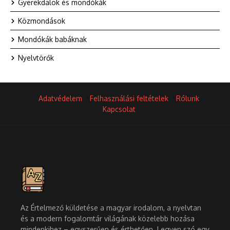
Gyerekdalok és mondókák
Közmondások
Mondókák babáknak
Nyelvtörők
Adatvédelem
Felhasználási feltételek
Rólunk
Kapcsolat
Az Értelmező küldetése a magyar irodalom, a nyelvtan
és a modern fogalomtár világának közelebb hozása
mindenkihez – egyszerűen és érthetően. Legyen szó egy