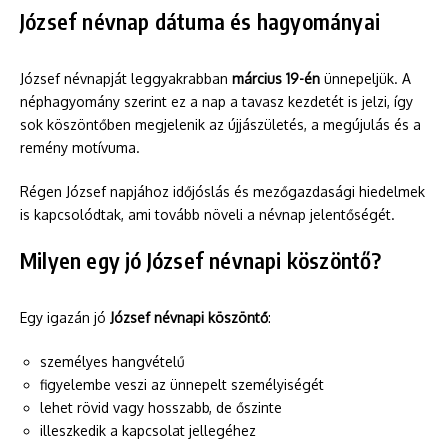
József névnap dátuma és hagyományai
József névnapját leggyakrabban
március 19-én
ünnepeljük. A
néphagyomány szerint ez a nap a tavasz kezdetét is jelzi, így
sok köszöntőben megjelenik az újjászületés, a megújulás és a
remény motívuma.
Régen József napjához időjóslás és mezőgazdasági hiedelmek
is kapcsolódtak, ami tovább növeli a névnap jelentőségét.
Milyen egy jó József névnapi köszöntő?
Egy igazán jó
József névnapi köszöntő
:
személyes hangvételű
figyelembe veszi az ünnepelt személyiségét
lehet rövid vagy hosszabb, de őszinte
illeszkedik a kapcsolat jellegéhez