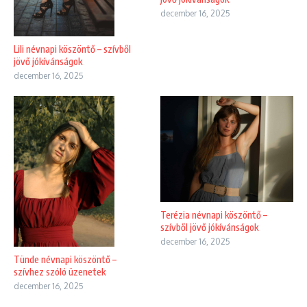
december 16, 2025
Lili névnapi köszöntő – szívből
jövő jókívánságok
december 16, 2025
Terézia névnapi köszöntő –
szívből jövő jókívánságok
december 16, 2025
Tünde névnapi köszöntő –
szívhez szóló üzenetek
december 16, 2025