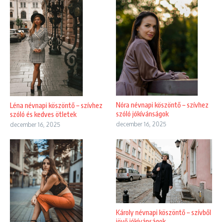
Nóra névnapi köszöntő – szívhez
Léna névnapi köszöntő – szívhez
szóló jókívánságok
szóló és kedves ötletek
december 16, 2025
december 16, 2025
Károly névnapi köszöntő – szívből
jövő jókívánságok