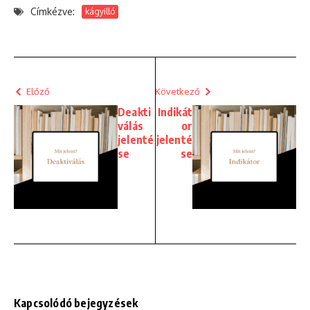
Címkézve:
kágyilló
Előző
Következő
Deakti
Indikát
válás
or
jelenté
jelenté
se
se
Kapcsolódó bejegyzések