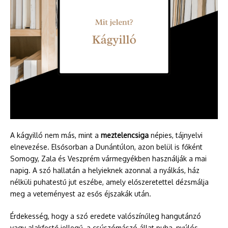
A kágyilló nem más, mint a
meztelencsiga
népies, tájnyelvi
elnevezése. Elsősorban a Dunántúlon, azon belül is főként
Somogy, Zala és Veszprém vármegyékben használják a mai
napig. A szó hallatán a helyieknek azonnal a nyálkás, ház
nélküli puhatestű jut eszébe, amely előszeretettel dézsmálja
meg a veteményest az esős éjszakák után.
Érdekesség, hogy a szó eredete valószínűleg hangutánzó
vagy alakfestő jellegű, a csúszómászó állat puha, nyúlós