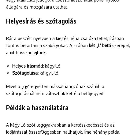
állagára és mozgására utalhat.
Helyesírás és szótagolás
Bár a beszélt nyelvben a kiejtés néha csalóka lehet, írásban
fontos betartani a szabályokat. A szóban
két „l” betű
szerepel,
amit hosszan ejtünk.
Helyes írásmód:
kágyilló
Szótagolása:
ká-gyil-ló
Mivel a „gy” egyetlen mássalhangzónak számít, a
szótagolásnál nem választjuk ketté a betűjegyeit.
Példák a használatára
A kágyilló szót leggyakrabban a kertészkedéssel és az
időjárással összefüggésben hallhatjuk. Íme néhány példa,