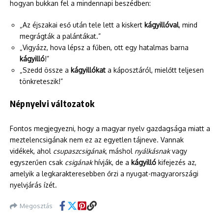
hogyan bukkan fel a mindennapi beszédben:
„Az éjszakai eső után tele lett a kiskert
kágyillóval
, mind
megrágták a palántákat.”
„Vigyázz, hova lépsz a fűben, ott egy hatalmas barna
kágyilló
!”
„Szedd össze a
kágyillókat
a káposztáról, mielőtt teljesen
tönkreteszik!”
Népnyelvi változatok
Fontos megjegyezni, hogy a magyar nyelv gazdagsága miatt a
meztelencsigának nem ez az egyetlen tájneve. Vannak
vidékek, ahol
csupaszcsigának
, máshol
nyálkásnak
vagy
egyszerűen csak
csigának
hívják, de a
kágyilló
kifejezés az,
amelyik a legkarakteresebben őrzi a nyugat-magyarországi
nyelvjárás ízét.
Megosztás