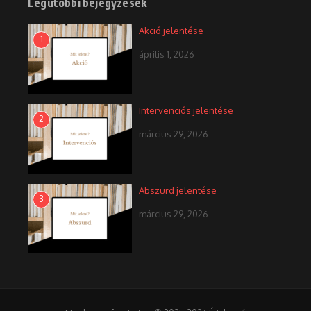
Legutóbbi bejegyzések
Akció jelentése
1
április 1, 2026
Intervenciós jelentése
2
március 29, 2026
Abszurd jelentése
3
március 29, 2026