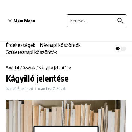
Ugrás a tartalomhoz
Keresés:
Main Menu
Érdekességek
Névnapi köszöntők
Születésnapi köszöntők
Főoldal
/
Szavak
/
Kágyilló jelentése
Kágyilló jelentése
Szerző
Értelmező
március 17, 2026