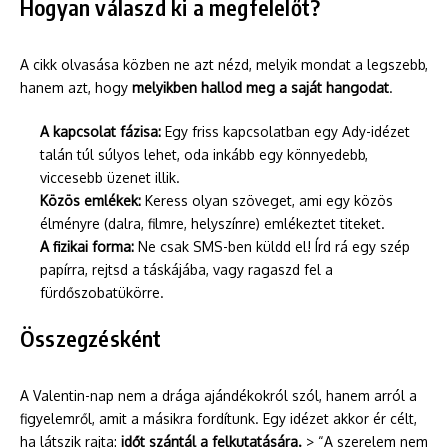
Hogyan válaszd ki a megfelelőt?
A cikk olvasása közben ne azt nézd, melyik mondat a legszebb,
hanem azt, hogy
melyikben hallod meg a saját hangodat
.
A kapcsolat fázisa:
Egy friss kapcsolatban egy Ady-idézet
talán túl súlyos lehet, oda inkább egy könnyedebb,
viccesebb üzenet illik.
Közös emlékek:
Keress olyan szöveget, ami egy közös
élményre (dalra, filmre, helyszínre) emlékeztet titeket.
A fizikai forma:
Ne csak SMS-ben küldd el! Írd rá egy szép
papírra, rejtsd a táskájába, vagy ragaszd fel a
fürdőszobatükörre.
Összegzésként
A Valentin-nap nem a drága ajándékokról szól, hanem arról a
figyelemről, amit a másikra fordítunk. Egy idézet akkor ér célt,
ha látszik rajta:
időt szántál a felkutatására.
> “A szerelem nem