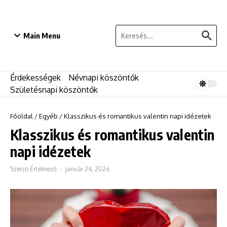
Ugrás a tartalomhoz
Keresés:
Main Menu
Érdekességek
Névnapi köszöntők
Születésnapi köszöntők
Főoldal
/
Egyéb
/
Klasszikus és romantikus valentin napi idézetek
Klasszikus és romantikus valentin
napi idézetek
Szerző
Értelmező
január 24, 2026