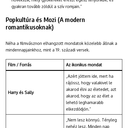
gyakran tovább zöldül a szív romjain.”
Popkultúra és Mozi (A modern
romantikusoknak)
Néha a filmvásznon elhangzott mondatok közelebb állnak a
mindennapjainkhoz, mint a 19. századi versek.
Film / Forrás
Az ikonikus mondat
„Azért jöttem ide, mert ha
rájössz, hogy valakivel le
akarod élni az életedet, azt
Harry és Sally
akarod, hogy az az élet a
lehető leghamarabb
elkezdődjön.”
„Nem lesz könnyű. Tényleg
nehéz lesz. Minden nap