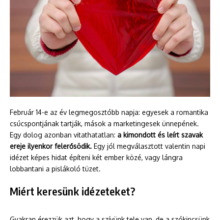
Február 14-e az év legmegosztóbb napja: egyesek a romantika
csúcspontjának tartják, mások a marketingesek ünnepének.
Egy dolog azonban vitathatatlan:
a kimondott és leírt szavak
ereje ilyenkor felerősödik.
Egy jól megválasztott valentin napi
idézet képes hidat építeni két ember közé, vagy lángra
lobbantani a pislákoló tüzet.
Miért keresünk idézeteket?
Gyakran érezzük azt, hogy a szívünk tele van, de a szókincsünk