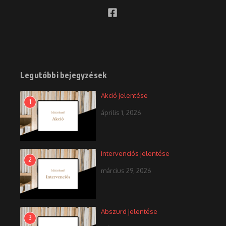
Legutóbbi bejegyzések
Akció jelentése
1
április 1, 2026
Intervenciós jelentése
2
március 29, 2026
Abszurd jelentése
3