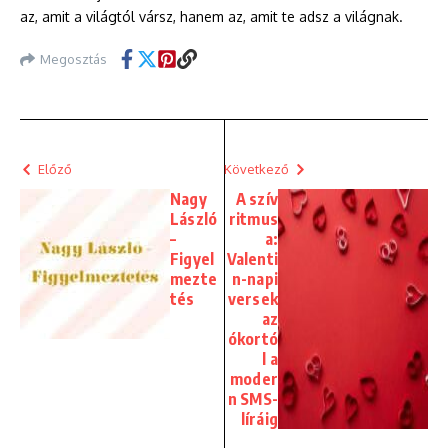
az, amit a világtól vársz, hanem az, amit te adsz a világnak.
Megosztás
Előző
Következő
Nagy
A szív
László
ritmus
–
a:
Figyel
Valenti
mezte
n-napi
tés
versek
az
ókortó
l a
moder
n SMS-
líráig