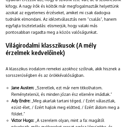
kifogy. A nagy írók és költők már megfogalmazták helyettünk
azokat az egyetemes érzéseket, amiket mi csak dadogva
tudnánk elmondani. Az idézetválasztás nem “csalás”, hanem
egyfajta tiszteletadás: elismerjük, hogy valaki más
pontosabban ragadta meg a közös valóságunkat.
Világirodalmi klasszikusok (A mély
érzelmek kedvelőinek)
A klasszikus irodalom remekei azokhoz szólnak, akik hisznek a
sorsszerűségben és az örökkévalóságban.
Jane Austen:
„Szeretlek, ezt már nem titkolhatom.
Reménytelenül, és minden józan ész ellenére imádlak.”
Ady Endre:
„Meg akarlak tartani téged, / Ezért választlak,
ezüst-élet, / Ezért hajlok meg előtted, / Ezért áldom meg a
földet.”
Victor Hugo:
„A szerelem olyan, mint a fa: magától
növekszik, mély gyökereket ereszt egész lényünkbe, és