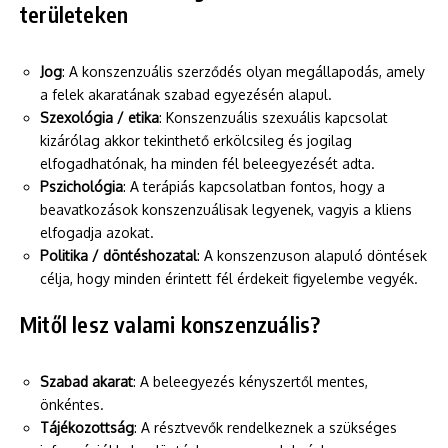
területeken
Jog
: A konszenzuális szerződés olyan megállapodás, amely
a felek akaratának szabad egyezésén alapul.
Szexológia / etika
: Konszenzuális szexuális kapcsolat
kizárólag akkor tekinthető erkölcsileg és jogilag
elfogadhatónak, ha minden fél beleegyezését adta.
Pszichológia
: A terápiás kapcsolatban fontos, hogy a
beavatkozások konszenzuálisak legyenek, vagyis a kliens
elfogadja azokat.
Politika / döntéshozatal
: A konszenzuson alapuló döntések
célja, hogy minden érintett fél érdekeit figyelembe vegyék.
Mitől lesz valami konszenzuális?
Szabad akarat
: A beleegyezés kényszertől mentes,
önkéntes.
Tájékozottság
: A résztvevők rendelkeznek a szükséges