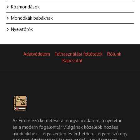
Közmondások
Mondókák babáknak
Nyelvtörők
Adatvédelem
Felhasználási feltételek
Rólunk
Kapcsolat
Az Értelmező küldetése a magyar irodalom, a nyelvtan
és a modern fogalomtár világának közelebb hozása
mindenkihez – egyszerűen és érthetően. Legyen szó egy