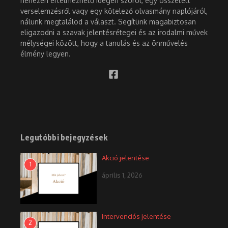
nehezen értelmezhető idegen szóról, egy összetett
verselemzésről vagy egy kötelező olvasmány naplójáról,
nálunk megtalálod a választ. Segítünk magabiztosan
eligazodni a szavak jelentésrétegei és az irodalmi művek
mélységei között, hogy a tanulás és az önművelés
élmény legyen.
Legutóbbi bejegyzések
Akció jelentése
1
április 1, 2026
Intervenciós jelentése
2