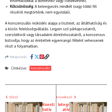
információkkal a döntéshez vagy cselekvéshez.
Kölcsönösség
: A beleegyezés mindkét (vagy több) fél
részéről megtörténik, nem egyoldalú.
A konszenzuális működés alapja a tisztelet, az átláthatóság és
a közös felelősségvállalás. Legyen szó párkapcsolatról,
szerződésről vagy társadalmi döntéshozatalról, a konszenzus
biztosítja, hogy az érintettek egyenrangú félként vehessenek
részt a folyamatban.
Megosztás
Címkézve:
konszenzuális
Előző
Következő
Konsti
Integr
tutív
atív