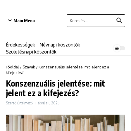
Ugrás a tartalomhoz
Keresés:
Main Menu
Érdekességek
Névnapi köszöntők
Születésnapi köszöntők
Főoldal
/
Szavak
/
Konszenzuális jelentése: mit jelent ez a
kifejezés?
Konszenzuális jelentése: mit
jelent ez a kifejezés?
Szerző
Értelmező
április 1, 2025