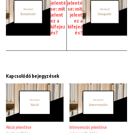
jelenté
jelenté
se: mit
se: mit
jelent
jelent
ez a
ez a
kifejez
kifejez
és?
és?
Kapcsolódó bejegyzések
Akció jelentése
Intervenciós jelentése