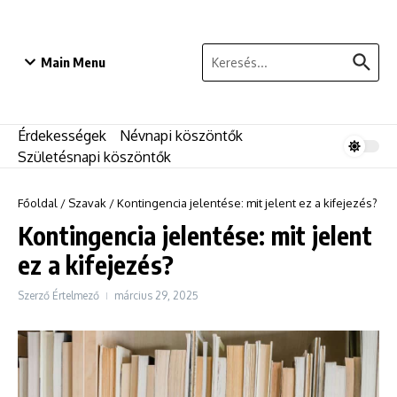
Ugrás a tartalomhoz
Keresés:
Main Menu
Érdekességek
Névnapi köszöntők
Születésnapi köszöntők
Főoldal
/
Szavak
/
Kontingencia jelentése: mit jelent ez a kifejezés?
Kontingencia jelentése: mit jelent
ez a kifejezés?
Szerző
Értelmező
március 29, 2025