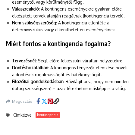
eseménytől vagy körülménytől függ.
Válaszreakció
: A kontingens eseményekre gyakran előre
elkészített tervek alapján reagálnak (kontingencia tervek).
Nem szükségszerűség
: A kontingencia ellentéte a
determinisztikus vagy elkerülhetetlen eseményeknek.
Miért fontos a kontingencia fogalma?
Tervezésnél
: Segít előre felkészülni váratlan helyzetekre.
Döntéshozatalban
: A kontingens tényezők elemzése növeli
a döntések rugalmasságát és hatékonyságát.
Filozófiai gondolkodásban
: Rávilágít arra, hogy nem minden
dolog szükségszerű – azaz létezhetne másképp is a világ.
Megosztás
Címkézve:
kontingencia