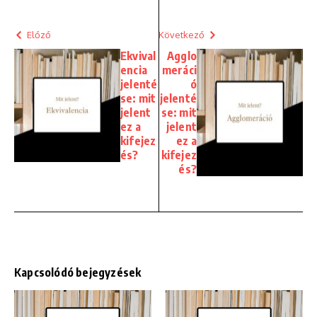
Előző
Következő
Ekvival
Agglo
encia
meráci
jelenté
ó
se: mit
jelenté
jelent
se: mit
ez a
jelent
kifejez
ez a
és?
kifejez
és?
Kapcsolódó bejegyzések