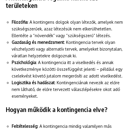
területeken
Filozófia
: A kontingens dolgok olyan létezők, amelyek nem
szükségszerűek, azaz létezésük nem elkerülhetetlen.
Ellentéte a “növendék” vagy “szükségszerű” létezés.
Gazdaság és menedzsment
: Kontingencia tervek olyan
vészhelyzeti vagy alternatív tervek, amelyeket bizonytalan,
váratlan helyzetekre dolgoznak ki.
Pszichológia
: A kontingencia itt a viselkedés és annak
következménye közötti összefüggést jelenti – például egy
cselekvést követő jutalom megerősíti az adott viselkedést.
Logisztika és hadászat
: Kontingenciának nevezik az előre
nem látható, de előre tervezett válaszlépésekre okot adó
eseményeket.
Hogyan működik a kontingencia elve?
Feltételesség
: A kontingencia mindig valamilyen más