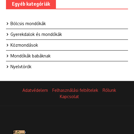
Egyéb kategóriák
Bölcsis mondókák
Gyerekdalok és mondókák
Közmondások
Mondókák babáknak
Nyelvtörők
Adatvédelem
Felhasználási feltételek
Rólunk
Kapcsolat