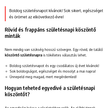
Boldog születésnapot kívánok! Sok sikert, egészséget
és örömet az elkövetkező évre!
Rövid és frappáns születésnapi köszöntő
minták
Nem mindig van szükség hosszú szövegre. Egy rövid, de találó
köszöntő születésnapra
is tökéletes választás lehet.
Boldog születésnapot és egy csodálatos új évet kívánok!
Sok boldogságot, egészséget és mosolyt a mai napra!
Ünnepeld meg magad, mert megérdemled!
Hogyan teheted egyedivé a születésnapi
köszöntőt?
Az egyediség kulcsa a részletekben rejlik. Az alábbi tippek