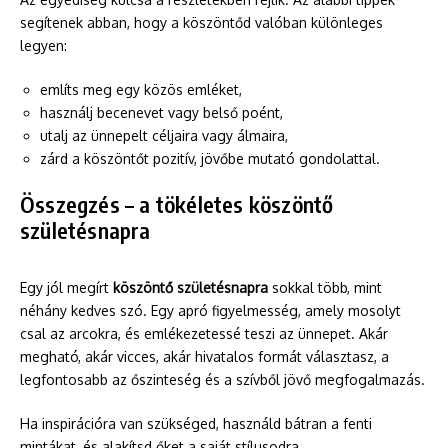
segítenek abban, hogy a köszöntőd valóban különleges
legyen:
említs meg egy közös emléket,
használj becenevet vagy belső poént,
utalj az ünnepelt céljaira vagy álmaira,
zárd a köszöntőt pozitív, jövőbe mutató gondolattal.
Összegzés – a tökéletes köszöntő
születésnapra
Egy jól megírt
köszöntő születésnapra
sokkal több, mint
néhány kedves szó. Egy apró figyelmesség, amely mosolyt
csal az arcokra, és emlékezetessé teszi az ünnepet. Akár
megható, akár vicces, akár hivatalos formát választasz, a
legfontosabb az őszinteség és a szívből jövő megfogalmazás.
Ha inspirációra van szükséged, használd bátran a fenti
mintákat, és alakítsd őket a saját stílusodra.