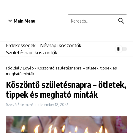
Ugrás a tartalomhoz
Keresés:
Main Menu
Érdekességek
Névnapi köszöntők
Születésnapi köszöntők
Főoldal
/
Egyéb
/
Köszöntő születésnapra – ötletek, tippek és
megható minták
Köszöntő születésnapra – ötletek,
tippek és megható minták
Szerző
Értelmező
december 12, 2025