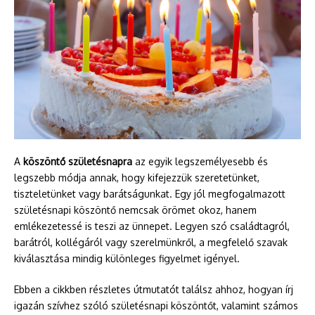
A
köszöntő születésnapra
az egyik legszemélyesebb és
legszebb módja annak, hogy kifejezzük szeretetünket,
tiszteletünket vagy barátságunkat. Egy jól megfogalmazott
születésnapi köszöntő nemcsak örömet okoz, hanem
emlékezetessé is teszi az ünnepet. Legyen szó családtagról,
barátról, kollégáról vagy szerelmünkről, a megfelelő szavak
kiválasztása mindig különleges figyelmet igényel.
Ebben a cikkben részletes útmutatót találsz ahhoz, hogyan írj
igazán szívhez szóló születésnapi köszöntőt, valamint számos