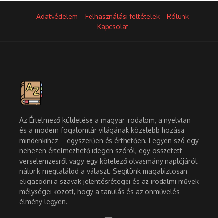
Adatvédelem
Felhasználási feltételek
Rólunk
Kapcsolat
Az Értelmező küldetése a magyar irodalom, a nyelvtan
és a modern fogalomtár világának közelebb hozása
mindenkihez – egyszerűen és érthetően. Legyen szó egy
nehezen értelmezhető idegen szóról, egy összetett
verselemzésről vagy egy kötelező olvasmány naplójáról,
nálunk megtalálod a választ. Segítünk magabiztosan
eligazodni a szavak jelentésrétegei és az irodalmi művek
mélységei között, hogy a tanulás és az önművelés
élmény legyen.