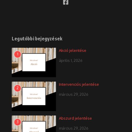
Legutóbbi bejegyzések
Akció jelentése
1
április 1, 2026
Intervenciós jelentése
2
március 29, 2026
Abszurd jelentése
3
március 29, 2026