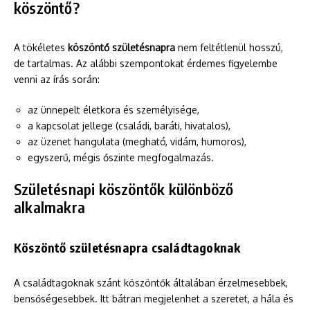
köszöntő?
A tökéletes
köszöntő születésnapra
nem feltétlenül hosszú,
de tartalmas. Az alábbi szempontokat érdemes figyelembe
venni az írás során:
az ünnepelt életkora és személyisége,
a kapcsolat jellege (családi, baráti, hivatalos),
az üzenet hangulata (megható, vidám, humoros),
egyszerű, mégis őszinte megfogalmazás.
Születésnapi köszöntők különböző
alkalmakra
Köszöntő születésnapra családtagoknak
A családtagoknak szánt köszöntők általában érzelmesebbek,
bensőségesebbek. Itt bátran megjelenhet a szeretet, a hála és