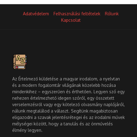
Adatvédelem
Felhasználási feltételek
Rólunk
Kapcsolat
Az Értelmező küldetése a magyar irodalom, a nyelvtan
és a modern fogalomtár világának közelebb hozása
mindenkihez – egyszerűen és érthetően. Legyen szó egy
nehezen értelmezhető idegen szóról, egy összetett
verselemzésről vagy egy kötelező olvasmány naplójáról,
nálunk megtalálod a választ. Segítünk magabiztosan
eligazodni a szavak jelentésrétegei és az irodalmi művek
mélységei között, hogy a tanulás és az önművelés
élmény legyen.