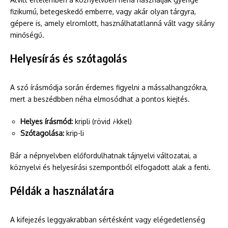
fizikumú, betegeskedő emberre, vagy akár olyan tárgyra,
gépere is, amely elromlott, használhatatlanná vált vagy silány
minőségű.
Helyesírás és szótagolás
A szó írásmódja során érdemes figyelni a mássalhangzókra,
mert a beszédbben néha elmosódhat a pontos kiejtés.
Helyes írásmód:
kripli (rövid
i
-kkel)
Szótagolása:
krip-li
Bár a népnyelvben előfordulhatnak tájnyelvi változatai, a
köznyelvi és helyesírási szempontból elfogadott alak a fenti.
Példák a használatára
A kifejezés leggyakrabban sértésként vagy elégedetlenség