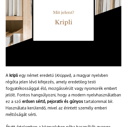
A
kripli
egy német eredetű (
Krüppel
), a magyar nyelvben
régóta jelen lévő kifejezés, amely eredetileg testi
fogyatékossággal élő, mozgássérült vagy nyomorék embert
jelölt. Fontos hangsúlyozni, hogy a modern nyelvhasználatban
ez a szó
erősen sértő, pejoratív és gúnyos
tartalommal bír.
Használata kerülendő, mivel az érintett személy emberi
méltóságát sérti.
Átvitt értelemben a köznyelvben néha használják gyenge