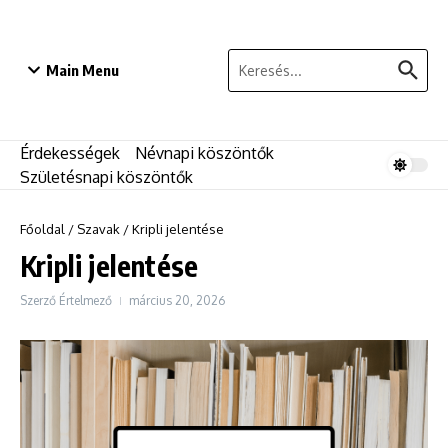
Ugrás a tartalomhoz
Keresés:
Main Menu
Érdekességek
Névnapi köszöntők
Születésnapi köszöntők
Főoldal
/
Szavak
/
Kripli jelentése
Kripli jelentése
Szerző
Értelmező
március 20, 2026