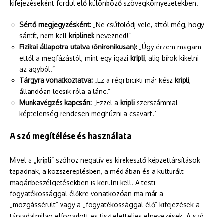
kifejezéseként fordul elő különböző szövegkörnyezetekben.
Sértő megjegyzésként:
„Ne csúfolódj vele, attól még, hogy
sántít, nem kell
kriplinek
nevezned!”
Fizikai állapotra utalva (önironikusan):
„Úgy érzem magam
ettől a megfázástól, mint egy igazi
kripli
, alig bírok kikelni
az ágyból.”
Tárgyra vonatkoztatva:
„Ez a régi bicikli már kész
kripli
,
állandóan leesik róla a lánc.”
Munkavégzés kapcsán:
„Ezzel a
kripli
szerszámmal
képtelenség rendesen meghúzni a csavart.”
A szó megítélése és használata
Mivel a „kripli” szóhoz negatív és kirekesztő képzettársítások
tapadnak, a közszereplésben, a médiában és a kulturált
magánbeszélgetésekben is kerülni kell. A testi
fogyatékossággal élőkre vonatkozóan ma már a
„mozgássérült” vagy a „fogyatékossággal élő” kifejezések a
társadalmilag elfogadott és tiszteletteljes elnevezések. A szó