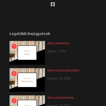
Legutóbbi bejegyzések
Akció jelentése
1
április 1, 2026
Intervenciós jelentése
2
március 29, 2026
Abszurd jelentése
3
március 29, 2026