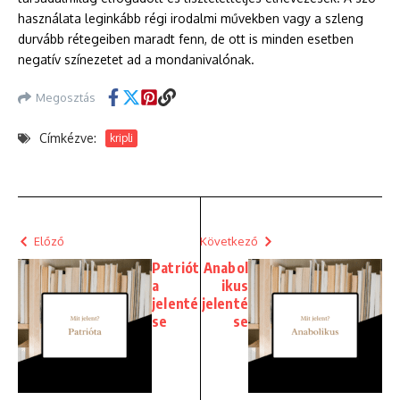
használata leginkább régi irodalmi művekben vagy a szleng
durvább rétegeiben maradt fenn, de ott is minden esetben
negatív színezetet ad a mondanivalónak.
Megosztás
Címkézve:
kripli
Előző
Következő
Patriót
Anabol
a
ikus
jelenté
jelenté
se
se