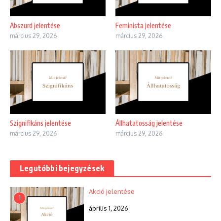
Abszurd jelentése
Feminista jelentése
március 29, 2026
március 29, 2026
Szignifikáns jelentése
Állhatatosság jelentése
március 29, 2026
március 29, 2026
Legutóbbi bejegyzések
Akció jelentése
1
április 1, 2026