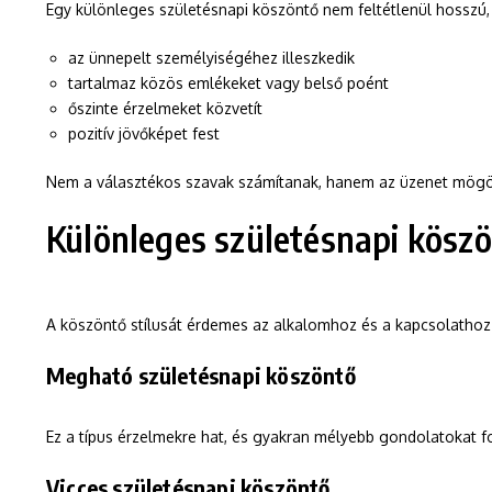
Egy különleges születésnapi köszöntő nem feltétlenül hosszú, 
az ünnepelt személyiségéhez illeszkedik
tartalmaz közös emlékeket vagy belső poént
őszinte érzelmeket közvetít
pozitív jövőképet fest
Nem a választékos szavak számítanak, hanem az üzenet mögöt
Különleges születésnapi köszö
A köszöntő stílusát érdemes az alkalomhoz és a kapcsolathoz 
Megható születésnapi köszöntő
Ez a típus érzelmekre hat, és gyakran mélyebb gondolatokat 
Vicces születésnapi köszöntő