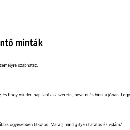
öntő minták
személyre szabhatsz.
és hogy minden nap tanítasz szeretni, nevetni és hinni a jóban. Le
bbis ügyesebben titkolod! Maradj mindig ilyen fiatalos és vidám.”