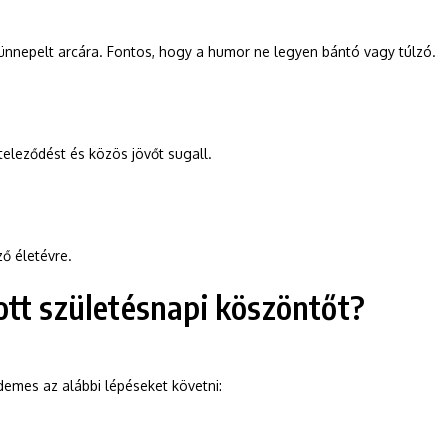
nnepelt arcára. Fontos, hogy a humor ne legyen bántó vagy túlzó.
teleződést és közös jövőt sugall.
ő életévre.
ott születésnapi köszöntőt?
demes az alábbi lépéseket követni: