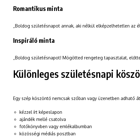
Romantikus minta
„Boldog születésnapot annak, aki nélkül elképzelhetetlen az 
Inspiráló minta
„Boldog születésnapot! Mögötted rengeteg tapasztalat, előtt
Különleges születésnapi kösz
Egy szép köszöntő nemcsak szóban vagy üzenetben adható át
kézzel írt képeslapon
ajándék mellé csatolva
fotókönyvben vagy emlékalbumban
közösségi médiás posztban