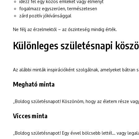
idézz fel egy közös emléket vagy élményt
fogalmazz egyszerűen, természetesen
zárd pozitív jókívánsággal
Ne félj az érzelmektől – az őszinteség mindig érték.
Különleges születésnapi kösz
Az alábbi minták inspirációként szolgálnak, amelyeket bátran 
Megható minta
„Boldog születésnapot! Köszönöm, hogy az életem része vagy, 
Vicces minta
„Boldog születésnapot! Egy évvel bölcsebb lettél… vagy legalá