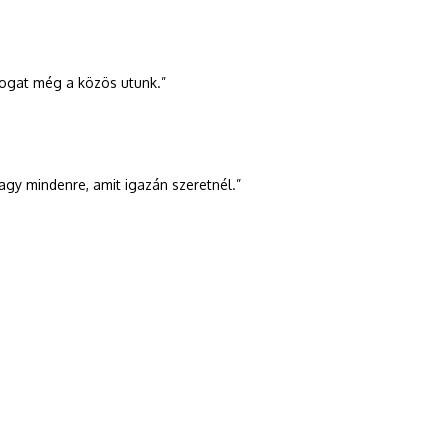
togat még a közös utunk.”
gy mindenre, amit igazán szeretnél.”