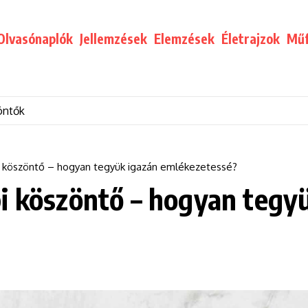
Olvasónaplók
Jellemzések
Elemzések
Életrajzok
Műf
öntők
i köszöntő – hogyan tegyük igazán emlékezetessé?
i köszöntő – hogyan tegy