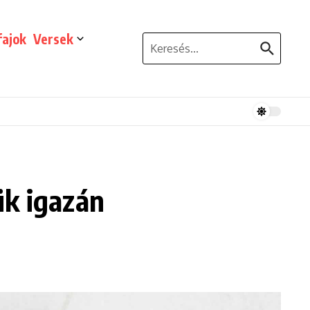
ajok
Versek
Keresés:
ük igazán