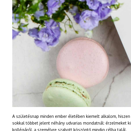
A születésnap minden ember életében kiemelt alkalom, hiszen 
sokkal többet jelent néhány udvarias mondatnál: érzelmeket k
kollégáról, a személyre szabott köszöntő mindig célba talál.