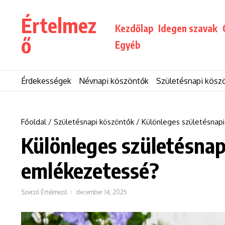
Ugrás a tartalomhoz
Értelmez
Kezdőlap
Idegen szavak
ő
Egyéb
Érdekességek
Névnapi köszöntők
Születésnapi kösz
Főoldal
/
Születésnapi köszöntők
/
Különleges születésnap
Különleges születésnap
emlékezetessé?
Szerző
Értelmező
december 14, 2025