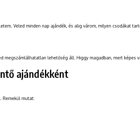
életem. Veled minden nap ajándék, és alig várom, milyen csodákat tar
ed megszámlálhatatlan lehetőség áll. Higgy magadban, mert képes va
öntő ajándékként
. Remekül mutat: