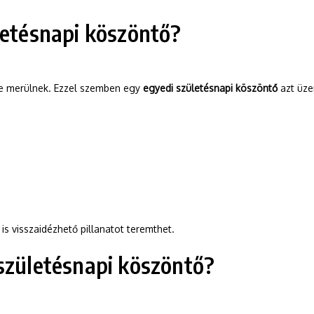
letésnapi köszöntő?
be merülnek. Ezzel szemben egy
egyedi születésnapi köszöntő
azt üzen
s visszaidézhető pillanatot teremthet.
születésnapi köszöntő?