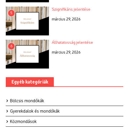
Szignifikáns jelentése
5
március 29, 2026
Állhatatosság jelentése
6
március 29, 2026
Egyéb kategóriák
Bölcsis mondókák
Gyerekdalok és mondókák
Közmondások