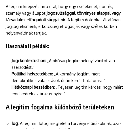
A legitim kifejezés arra utal, hogy egy cselekedet, döntés,
személy vagy állapot
jogosultsággal, törvényes alappal vagy
társadalmi elfogadottsággal
bír. A legitim dolgokat általában
jogilag elismerik, erkölcsileg elfogadják vagy széles körben
helyénvalónak tartják.
Használati példák:
Jogi kontextusban:
„A bíróság legitimnek nyilvánította a
szerződést.”
Politikai helyzetekben:
„A kormány legitim, mert
demokratikus választások útján került hatalomra.”
Hétköznapi beszédben:
„Teljesen legitim kérdés, hogy miért
emelkedtek az árak ennyire.”
A legitim fogalma különböző területeken
Jog
: A legitim dolog megfelel a törvényi előírásoknak, azaz