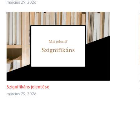
március 29, 2026
Szignifikáns jelentése
március 29, 2026