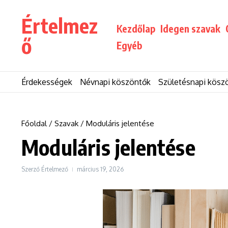
Ugrás a tartalomhoz
Értelmez
Kezdőlap
Idegen szavak
ő
Egyéb
Érdekességek
Névnapi köszöntők
Születésnapi kösz
Főoldal
/
Szavak
/
Moduláris jelentése
Moduláris jelentése
Szerző
Értelmező
március 19, 2026