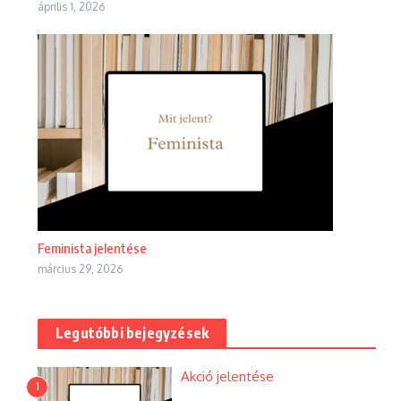
április 1, 2026
Feminista jelentése
március 29, 2026
Legutóbbi bejegyzések
Akció jelentése
1