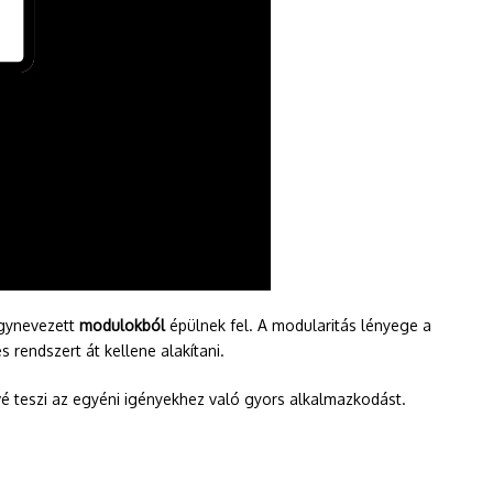
úgynevezett
modulokból
épülnek fel. A modularitás lényege a
 rendszert át kellene alakítani.
ővé teszi az egyéni igényekhez való gyors alkalmazkodást.