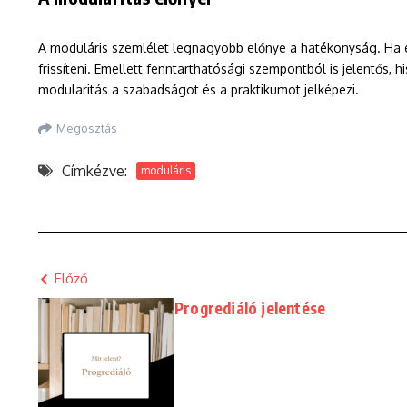
A moduláris szemlélet legnagyobb előnye a hatékonyság. Ha eg
frissíteni. Emellett fenntarthatósági szempontból is jelentős,
modularitás a szabadságot és a praktikumot jelképezi.
Megosztás
Címkézve:
moduláris
Előző
Progrediáló jelentése