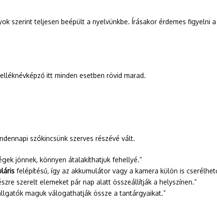
lyok szerint teljesen beépült a nyelvünkbe. Írásakor érdemes figyel
lléknévképző itt minden esetben rövid marad.
indennapi szókincsünk szerves részévé vált.
gek jönnek, könnyen átalakíthatjuk fehellyé.”
láris
felépítésű, így az akkumulátor vagy a kamera külön is cserélhet
zre szerelt elemeket pár nap alatt összeállítják a helyszínen.”
llgatók maguk válogathatják össze a tantárgyaikat.”