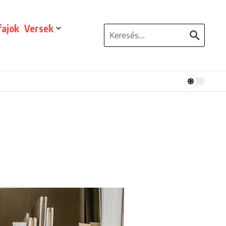
ajok
Versek
Keresés: