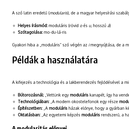
A szó latin eredetű (
modularis
), de a magyar helyesírási szabá
Helyes írásmód:
moduláris (rövid
o
és
u
, hosszú
á
)
Szótagolása:
mo-du-lá-ris
Gyakori hiba a „moduláris” szó végén az
i
megnyújtása, de a me
Példák a használatára
A kifejezés a technológia és a lakberendezés fejlődésével a m
Bútorozásnál:
„Vettünk egy
moduláris
kanapét, így ha vendé
Technológiában:
„A modern okostelefonok egy része
modu
Építészetben:
„A
moduláris
házak előnye, hogy a gyárban kés
Oktatásban:
„Az egyetemi képzés
moduláris
rendszerű, a ha
A modularitás előnyei