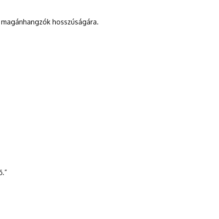
ni a magánhangzók hosszúságára.
ő.”