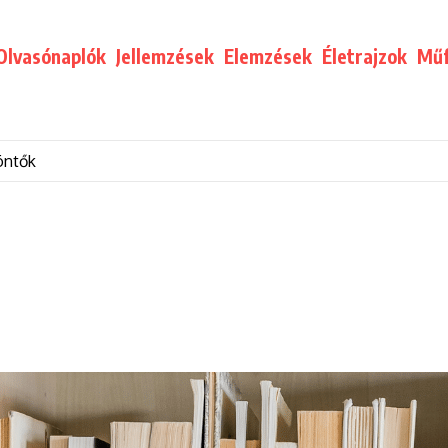
Olvasónaplók
Jellemzések
Elemzések
Életrajzok
Műf
öntők