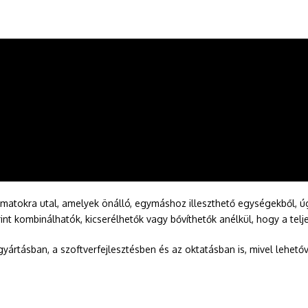
yamatokra utal, amelyek önálló, egymáshoz illeszthető egységekből, 
t kombinálhatók, kicserélhetők vagy bővíthetők anélkül, hogy a teljes
gyártásban, a szoftverfejlesztésben és az oktatásban is, mivel lehet