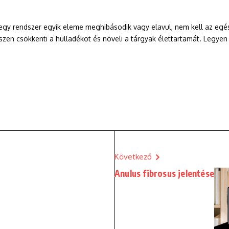
y rendszer egyik eleme meghibásodik vagy elavul, nem kell az egész
 hiszen csökkenti a hulladékot és növeli a tárgyak élettartamát. Legye
Következő
Anulus fibrosus jelentése