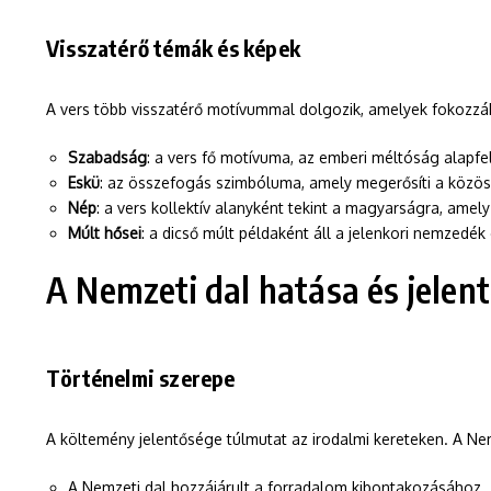
Visszatérő témák és képek
A vers több visszatérő motívummal dolgozik, amelyek fokozzá
Szabadság
: a vers fő motívuma, az emberi méltóság alapfel
Eskü
: az összefogás szimbóluma, amely megerősíti a közöss
Nép
: a vers kollektív alanyként tekint a magyarságra, amel
Múlt hősei
: a dicső múlt példaként áll a jelenkori nemzedék 
A Nemzeti dal hatása és jelen
Történelmi szerepe
A költemény jelentősége túlmutat az irodalmi kereteken. A Nem
A Nemzeti dal hozzájárult a forradalom kibontakozásához.