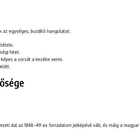
k az egységes, buzdító hangulatot.
tétele.
égi hitet.
y képes a sorsát a kezébe venni.
előtt.
tősége
zeti dal az 1848–49-es forradalom jelképévé vált, és máig a magyar n