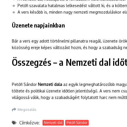
Petőfi szavalata hatalmas lelkesedést váltott ki, és a költ
A vers később is, minden nagy nemzeti megmozduláskor elő
Üzenete napjainkban
Bár a vers egy adott történelmi pillanatra reagál, üzenete örök
közösség ereje képes változást hozni, és hogy a szabadság n
Összegzés – a Nemzeti dal időt
Petőfi Sándor
Nemzeti dala
az egyik legmeghatározóbb magyar 
töltete és politikai üzenete időtlen jelentőségű. A vers ne
világossá válik, hogy a szabadságért folytatott harc nem múl
Megosztás
Címkézve:
Nemzeti dal
Petőfi Sándor