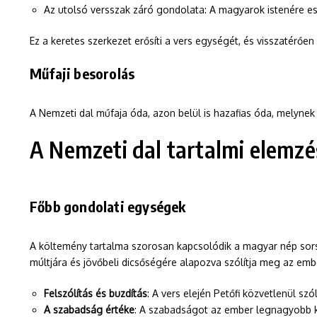
Az utolsó versszak záró gondolata: A magyarok istenére e
Ez a keretes szerkezet erősíti a vers egységét, és visszatérőe
Műfaji besorolás
A Nemzeti dal műfaja óda, azon belül is hazafias óda, melynek
A Nemzeti dal tartalmi elemzé
Főbb gondolati egységek
A költemény tartalma szorosan kapcsolódik a magyar nép sorsfo
múltjára és jövőbeli dicsőségére alapozva szólítja meg az emb
Felszólítás és buzdítás
: A vers elején Petőfi közvetlenül szó
A szabadság értéke
: A szabadságot az ember legnagyobb ki