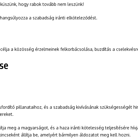
sküszünk, hogy rabok tovább nem leszünk!
n hangsúlyozza a szabadság iránti elköteleződést.
 célja a közösség érzelmeinek felkorbácsolása, buzdítás a cselekvésr
se
rdító pillanataihoz, és a szabadság kivívásának szükségességét hirde
ereket.
lítja meg a magyarságot, és a haza iránti kötelesség teljesítésére hívj
ncseként állítja be, amelyért bármilyen áldozatot meg kell hozni.