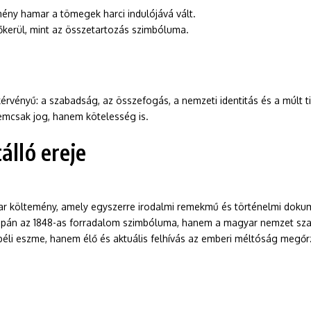
emény hamar a tömegek harci indulójává vált.
kerül, mint az összetartozás szimbóluma.
érvényű: a szabadság, az összefogás, a nemzeti identitás és a múlt ti
emcsak jog, hanem kötelesség is.
álló ereje
költemény, amely egyszerre irodalmi remekmű és történelmi dokument
m csupán az 1848-as forradalom szimbóluma, hanem a magyar nemzet s
tbéli eszme, hanem élő és aktuális felhívás az emberi méltóság megőr