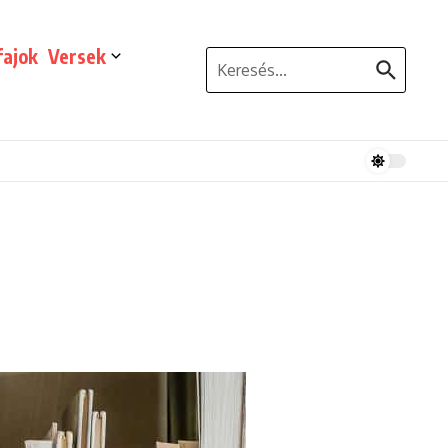
ajok
Versek
Keresés: