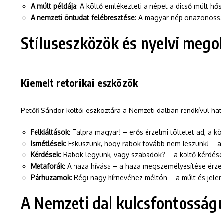
A múlt példája
: A költő emlékezteti a népet a dicső múlt hő
A nemzeti öntudat felébresztése
: A magyar nép önazonoss
Stíluseszközök és nyelvi mego
Kiemelt retorikai eszközök
Petőfi Sándor költői eszköztára a Nemzeti dalban rendkívül hat
Felkiáltások
: Talpra magyar! – erős érzelmi töltetet ad, a 
Ismétlések
: Esküszünk, hogy rabok tovább nem leszünk! – a
Kérdések
: Rabok legyünk, vagy szabadok? – a költő kérdése
Metaforák
: A haza hívása – a haza megszemélyesítése érze
Párhuzamok
: Régi nagy hírnevéhez méltón – a múlt és jel
A Nemzeti dal kulcsfontossá