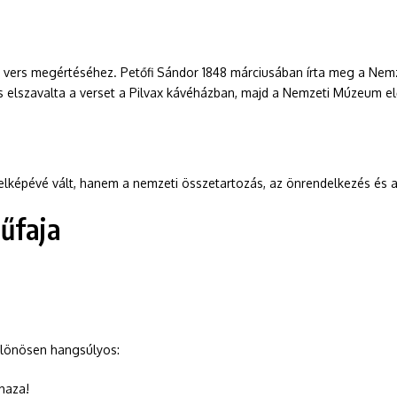
vers megértéséhez. Petőfi Sándor 1848 márciusában írta meg a Nemzet
is elszavalta a verset a Pilvax kávéházban, majd a Nemzeti Múzeum elő
elképévé vált, hanem a nemzeti összetartozás, az önrendelkezés és 
űfaja
különösen hangsúlyos:
 haza!