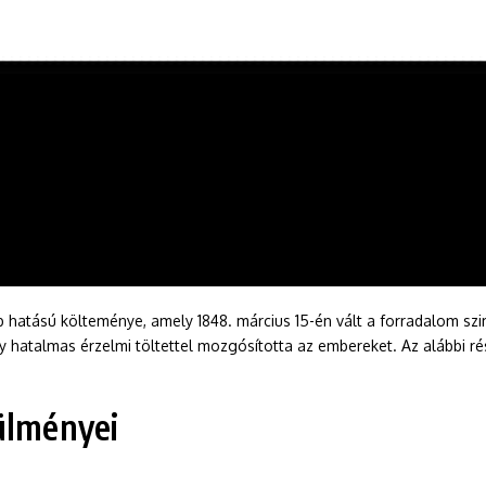
 hatású költeménye, amely 1848. március 15-én vált a forradalom sz
almas érzelmi töltettel mozgósította az embereket. Az alábbi részle
ülményei