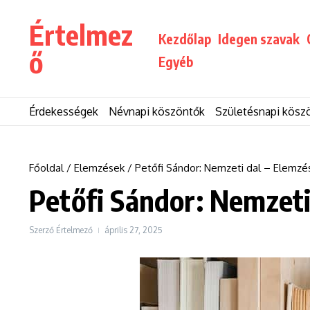
Ugrás a tartalomhoz
Értelmez
Kezdőlap
Idegen szavak
ő
Egyéb
Érdekességek
Névnapi köszöntők
Születésnapi kösz
Főoldal
/
Elemzések
/
Petőfi Sándor: Nemzeti dal – Elemzé
Petőfi Sándor: Nemzeti
Szerző
Értelmező
április 27, 2025