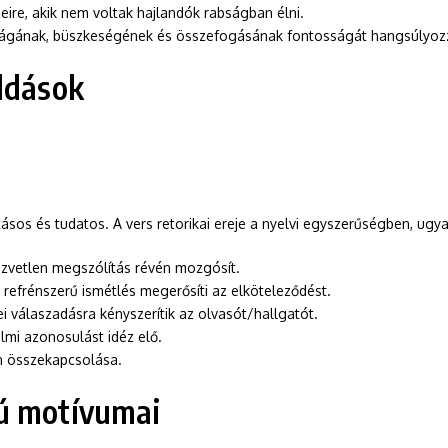
seire, akik nem voltak hajlandók rabságban élni.
ágának, büszkeségének és összefogásának fontosságát hangsúlyoz
ldások
ásos és tudatos. A vers retorikai ereje a nyelvi egyszerűségben, ugya
közvetlen megszólítás révén mozgósít.
 refrénszerű ismétlés megerősíti az elköteleződést.
i válaszadásra kényszerítik az olvasót/hallgatót.
lmi azonosulást idéz elő.
en összekapcsolása.
gú motívumai