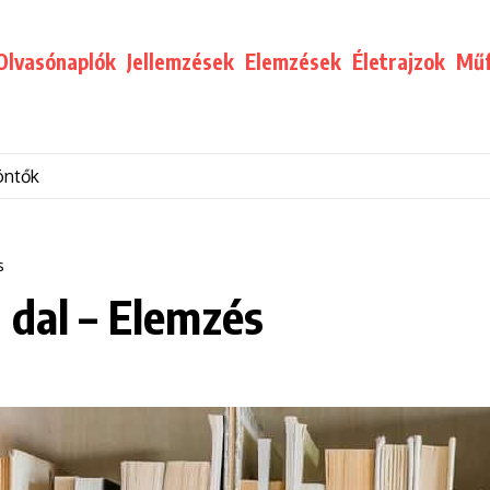
Olvasónaplók
Jellemzések
Elemzések
Életrajzok
Műf
öntők
s
 dal – Elemzés