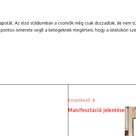
lapotát. Az első stádiumban a csomók még csak duzzadtak, de nem tü
s pontos ismerete segít a betegeknek megérteni, hogy a leletükön sz
Következő
Manifesztáció jelentése