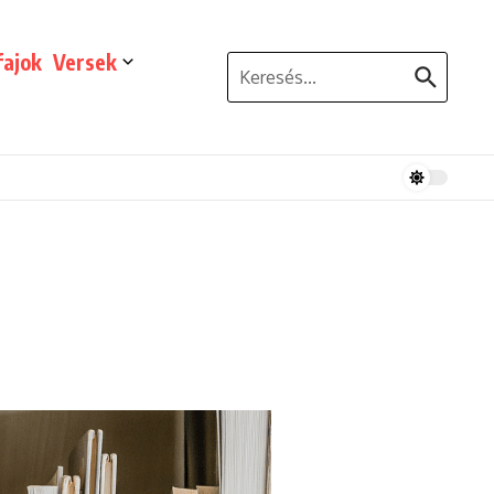
ajok
Versek
Keresés: