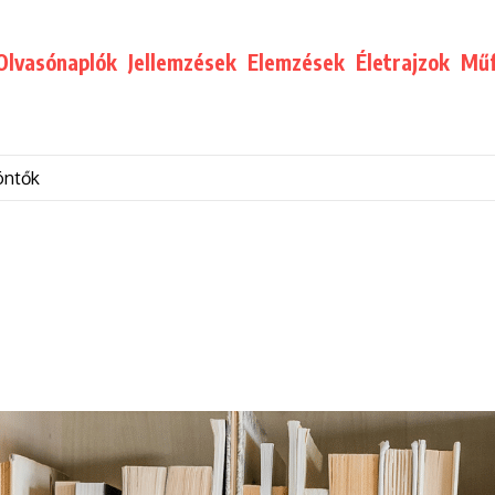
Olvasónaplók
Jellemzések
Elemzések
Életrajzok
Műf
öntők