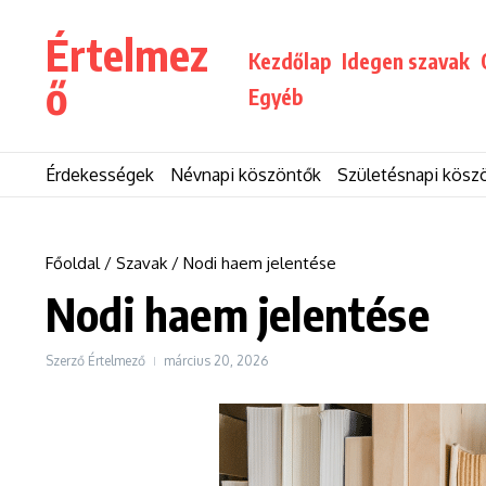
Ugrás a tartalomhoz
Értelmez
Kezdőlap
Idegen szavak
ő
Egyéb
Érdekességek
Névnapi köszöntők
Születésnapi kösz
Főoldal
/
Szavak
/
Nodi haem jelentése
Nodi haem jelentése
Szerző
Értelmező
március 20, 2026