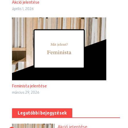
Akció jelentése
április 1, 2026
Feminista jelentése
március 29, 2026
Legutóbbi bejegyzések
Akció jelentése