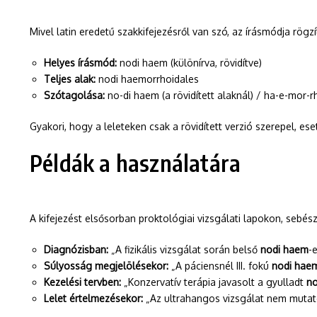
Mivel latin eredetű szakkifejezésről van szó, az írásmódja rögzí
Helyes írásmód:
nodi haem (különírva, rövidítve)
Teljes alak:
nodi haemorrhoidales
Szótagolása:
no-di haem (a rövidített alaknál) / ha-e-mor-rho
Gyakori, hogy a leleteken csak a rövidített verzió szerepel, e
Példák a használatára
A kifejezést elsősorban proktológiai vizsgálati lapokon, sebé
Diagnózisban:
„A fizikális vizsgálat során belső
nodi haem
-
Súlyosság megjelölésekor:
„A páciensnél III. fokú
nodi hae
Kezelési tervben:
„Konzervatív terápia javasolt a gyulladt
n
Lelet értelmezésekor:
„Az ultrahangos vizsgálat nem mutatott