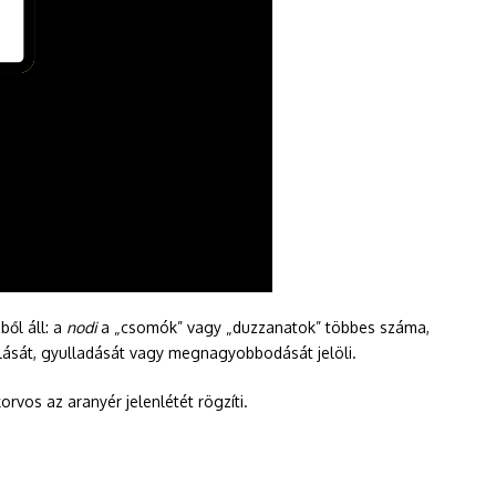
ből áll: a
nodi
a „csomók” vagy „duzzanatok” többes száma,
gulását, gyulladását vagy megnagyobbodását jelöli.
rvos az aranyér jelenlétét rögzíti.