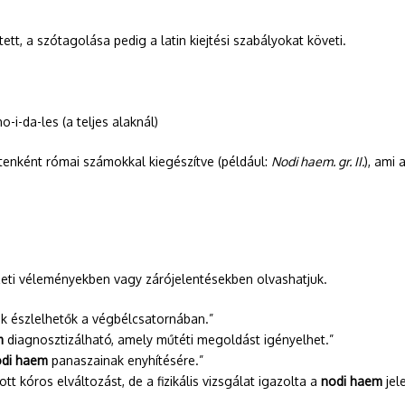
tett, a szótagolása pedig a latin kiejtési szabályokat követi.
-i-da-les (a teljes alaknál)
setenként római számokkal kiegészítve (például:
Nodi haem. gr. II.
), ami 
szeti véleményekben vagy zárójelentésekben olvashatjuk.
ek észlelhetők a végbélcsatornában.”
m
diagnosztizálható, amely műtéti megoldást igényelhet.”
odi haem
panaszainak enyhítésére.”
 kóros elváltozást, de a fizikális vizsgálat igazolta a
nodi haem
jele