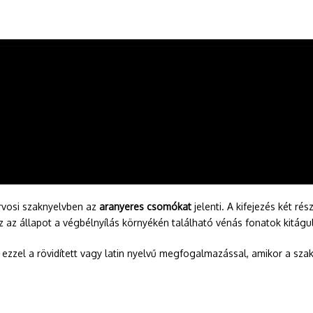
orvosi szaknyelvben az
aranyeres csomókat
jelenti. A kifejezés két rész
 Ez az állapot a végbélnyílás környékén található vénás fonatok kitá
zzel a rövidített vagy latin nyelvű megfogalmazással, amikor a szako