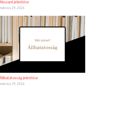
Abszurd jelentése
március 29, 2026
Állhatatosság jelentése
március 29, 2026