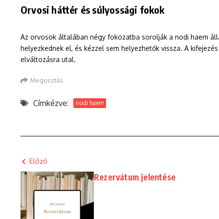
Orvosi háttér és súlyossági fokok
Az orvosok általában négy fokozatba sorolják a nodi haem ál
helyezkednek el, és kézzel sem helyezhetők vissza. A kifejezé
elváltozásra utal.
Megosztás
Címkézve:
nodi haem
Előző
Rezervátum jelentése