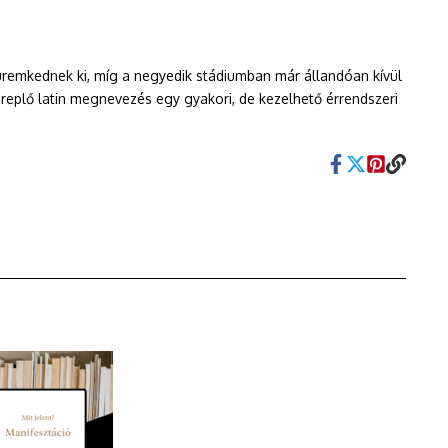
remkednek ki, míg a negyedik stádiumban már állandóan kívül
ereplő latin megnevezés egy gyakori, de kezelhető érrendszeri