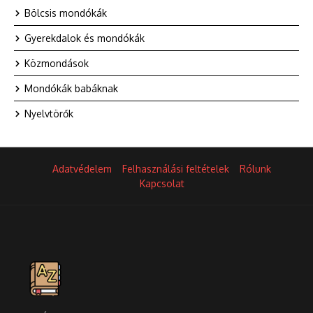
Bölcsis mondókák
Gyerekdalok és mondókák
Közmondások
Mondókák babáknak
Nyelvtörők
Adatvédelem
Felhasználási feltételek
Rólunk
Kapcsolat