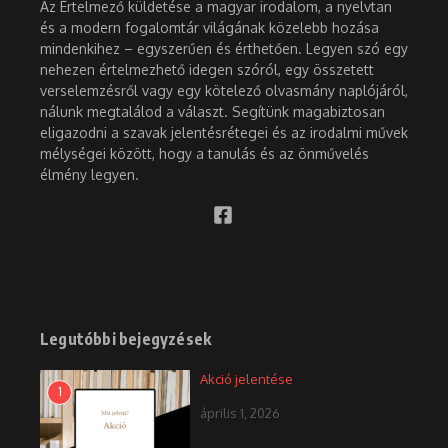
Az Értelmező küldetése a magyar irodalom, a nyelvtan
és a modern fogalomtár világának közelebb hozása
mindenkihez – egyszerűen és érthetően. Legyen szó egy
nehezen értelmezhető idegen szóról, egy összetett
verselemzésről vagy egy kötelező olvasmány naplójáról,
nálunk megtalálod a választ. Segítünk magabiztosan
eligazodni a szavak jelentésrétegei és az irodalmi művek
mélységei között, hogy a tanulás és az önművelés
élmény legyen.
Legutóbbi bejegyzések
Akció jelentése
1
április 1, 2026