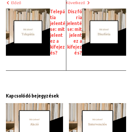
Előző
Következő
Telepá
Diszfó
tia
ria
jelenté
jelenté
se: mit
se: mit
jelent
jelent
ez a
ez a
kifejez
kifejez
és?
és?
Kapcsolódó bejegyzések