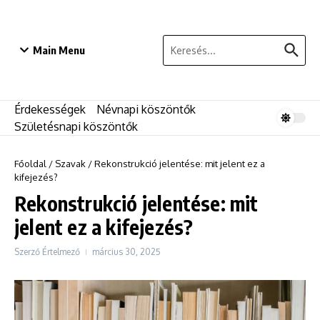
Ugrás a tartalomhoz
Keresés:
Main Menu
Érdekességek
Névnapi köszöntők
Születésnapi köszöntők
Főoldal
/
Szavak
/
Rekonstrukció jelentése: mit jelent ez a
kifejezés?
Rekonstrukció jelentése: mit
jelent ez a kifejezés?
Szerző
Értelmező
március 30, 2025