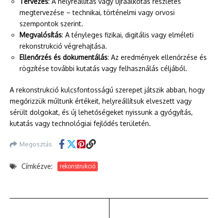
Tervezés
: A helyreállítás vagy újraalkotás részletes
megtervezése – technikai, történelmi vagy orvosi
szempontok szerint.
Megvalósítás
: A tényleges fizikai, digitális vagy elméleti
rekonstrukció végrehajtása.
Ellenőrzés és dokumentálás
: Az eredmények ellenőrzése és
rögzítése további kutatás vagy felhasználás céljából.
A rekonstrukció kulcsfontosságú szerepet játszik abban, hogy
megőrizzük múltunk értékeit, helyreállítsuk elveszett vagy
sérült dolgokat, és új lehetőségeket nyissunk a gyógyítás,
kutatás vagy technológiai fejlődés területén.
Megosztás
Címkézve:
rekonstrukció