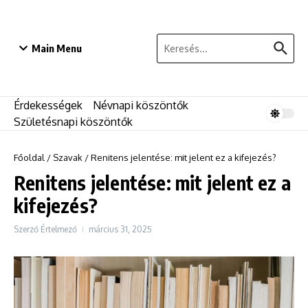
Ugrás a tartalomhoz
Keresés:
Main Menu
Érdekességek
Névnapi köszöntők
Születésnapi köszöntők
Főoldal
/
Szavak
/
Renitens jelentése: mit jelent ez a kifejezés?
Renitens jelentése: mit jelent ez a
kifejezés?
Szerző
Értelmező
március 31, 2025