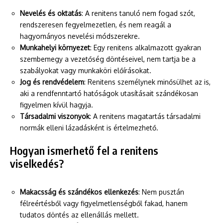
Nevelés és oktatás
: A renitens tanuló nem fogad szót,
rendszeresen fegyelmezetlen, és nem reagál a
hagyományos nevelési módszerekre.
Munkahelyi környezet
: Egy renitens alkalmazott gyakran
szembemegy a vezetőség döntéseivel, nem tartja be a
szabályokat vagy munkaköri előírásokat.
Jog és rendvédelem
: Renitens személynek minősülhet az is,
aki a rendfenntartó hatóságok utasításait szándékosan
figyelmen kívül hagyja.
Társadalmi viszonyok
: A renitens magatartás társadalmi
normák elleni lázadásként is értelmezhető.
Hogyan ismerhető fel a renitens
viselkedés?
Makacsság és szándékos ellenkezés
: Nem pusztán
félreértésből vagy figyelmetlenségből fakad, hanem
tudatos döntés az ellenállás mellett.