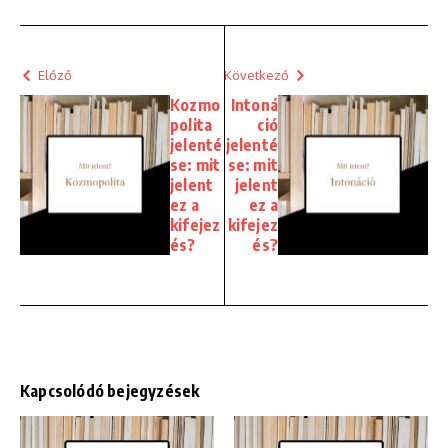
Előző
Következő
Kozmo
Intoná
polita
ció
jelenté
jelenté
se: mit
se: mit
jelent
jelent
ez a
ez a
kifejez
kifejez
és?
és?
Kapcsolódó bejegyzések