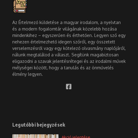
Az Értelmező küldetése a magyar irodalom, a nyelvtan
és a modern fogalomtár világának közelebb hozása
mindenkihez – egyszerűen és érthetően. Legyen szó egy
nehezen értelmezhető idegen szóról, egy összetett
verselemzésről vagy egy kötelező olvasmány naplójáról,
nálunk megtalálod a választ. Segítünk magabiztosan
eligazodni a szavak jelentésrétegei és az irodalmi művek
mélységei között, hogy a tanulás és az önművelés
élmény legyen.
Legutóbbi bejegyzések
Akció jelentése