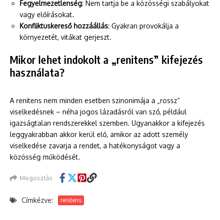
Fegyelmezetlenség
: Nem tartja be a közösségi szabályokat
vagy előírásokat.
Konfliktuskereső hozzáállás
: Gyakran provokálja a
környezetét, vitákat gerjeszt.
Mikor lehet indokolt a „renitens” kifejezés
használata?
A renitens nem minden esetben szinonimája a „rossz”
viselkedésnek – néha jogos lázadásról van szó, például
igazságtalan rendszerekkel szemben. Ugyanakkor a kifejezés
leggyakrabban akkor kerül elő, amikor az adott személy
viselkedése zavarja a rendet, a hatékonyságot vagy a
közösség működését.
Megosztás
Címkézve:
renitens