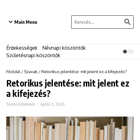
Ugrás a tartalomhoz
Keresés:
Main Menu
Érdekességek
Névnapi köszöntők
Születésnapi köszöntők
Főoldal
/
Szavak
/
Retorikus jelentése: mit jelent ez a kifejezés?
Retorikus jelentése: mit jelent ez
a kifejezés?
Szerző
Értelmező
április 5, 2025