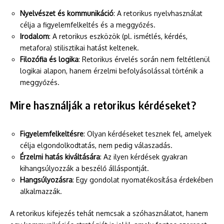
Nyelvészet és kommunikáció
: A retorikus nyelvhasználat
célja a figyelemfelkeltés és a meggyőzés.
Irodalom
: A retorikus eszközök (pl. ismétlés, kérdés,
metafora) stilisztikai hatást keltenek.
Filozófia és logika
: Retorikus érvelés során nem feltétlenül
logikai alapon, hanem érzelmi befolyásolással történik a
meggyőzés.
Mire használják a retorikus kérdéseket?
Figyelemfelkeltésre
: Olyan kérdéseket tesznek fel, amelyek
célja elgondolkodtatás, nem pedig válaszadás.
Érzelmi hatás kiváltására
: Az ilyen kérdések gyakran
kihangsúlyozzák a beszélő álláspontját.
Hangsúlyozásra
: Egy gondolat nyomatékosítása érdekében
alkalmazzák.
A retorikus kifejezés tehát nemcsak a szóhasználatot, hanem