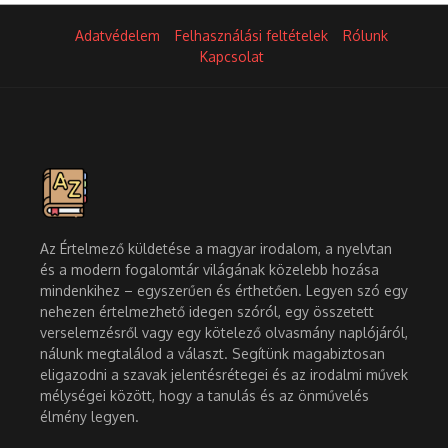
Adatvédelem
Felhasználási feltételek
Rólunk
Kapcsolat
Az Értelmező küldetése a magyar irodalom, a nyelvtan
és a modern fogalomtár világának közelebb hozása
mindenkihez – egyszerűen és érthetően. Legyen szó egy
nehezen értelmezhető idegen szóról, egy összetett
verselemzésről vagy egy kötelező olvasmány naplójáról,
nálunk megtalálod a választ. Segítünk magabiztosan
eligazodni a szavak jelentésrétegei és az irodalmi művek
mélységei között, hogy a tanulás és az önművelés
élmény legyen.