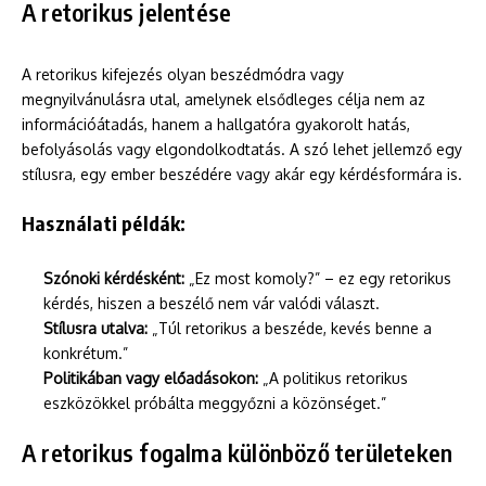
A retorikus jelentése
A retorikus kifejezés olyan beszédmódra vagy
megnyilvánulásra utal, amelynek elsődleges célja nem az
információátadás, hanem a hallgatóra gyakorolt hatás,
befolyásolás vagy elgondolkodtatás. A szó lehet jellemző egy
stílusra, egy ember beszédére vagy akár egy kérdésformára is.
Használati példák:
Szónoki kérdésként:
„Ez most komoly?” – ez egy retorikus
kérdés, hiszen a beszélő nem vár valódi választ.
Stílusra utalva:
„Túl retorikus a beszéde, kevés benne a
konkrétum.”
Politikában vagy előadásokon:
„A politikus retorikus
eszközökkel próbálta meggyőzni a közönséget.”
A retorikus fogalma különböző területeken