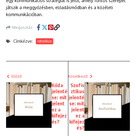
egy kommunikációs stratégiát is jelöl, amely fontos szerepet
játszik a meggyőzésben, előadásmódban és a közéleti
kommunikációban.
Megosztás
Címkézve:
retorikus
Előző
Következő
Kóda
Szofis
jelenté
ztikus
se: mit
jelenté
jelent
se: mit
ez a
jelent
kifejez
ez a
és?
kifejez
és?