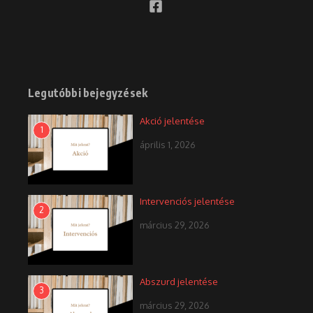
Legutóbbi bejegyzések
Akció jelentése
1
április 1, 2026
Intervenciós jelentése
2
március 29, 2026
Abszurd jelentése
3
március 29, 2026