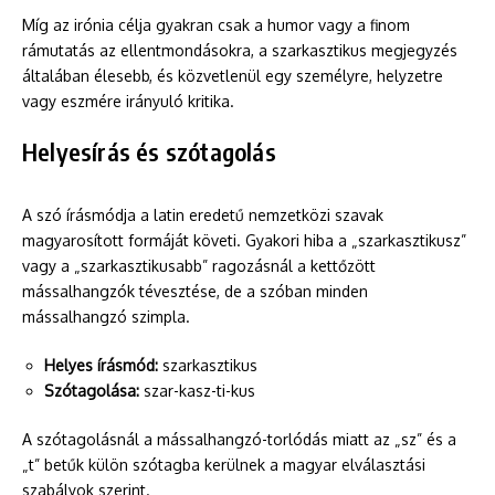
Míg az irónia célja gyakran csak a humor vagy a finom
rámutatás az ellentmondásokra, a szarkasztikus megjegyzés
általában élesebb, és közvetlenül egy személyre, helyzetre
vagy eszmére irányuló kritika.
Helyesírás és szótagolás
A szó írásmódja a latin eredetű nemzetközi szavak
magyarosított formáját követi. Gyakori hiba a „szarkasztikusz”
vagy a „szarkasztikusabb” ragozásnál a kettőzött
mássalhangzók tévesztése, de a szóban minden
mássalhangzó szimpla.
Helyes írásmód:
szarkasztikus
Szótagolása:
szar-kasz-ti-kus
A szótagolásnál a mássalhangzó-torlódás miatt az „sz” és a
„t” betűk külön szótagba kerülnek a magyar elválasztási
szabályok szerint.