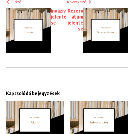
Előző
Következő
Invazív
Rezerv
jelenté
átum
se
jelenté
se
Kapcsolódó bejegyzések