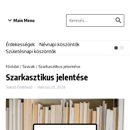
Ugrás a tartalomhoz
Keresés:
Main Menu
Érdekességek
Névnapi köszöntők
Születésnapi köszöntők
Főoldal
/
Szavak
/
Szarkasztikus jelentése
Szarkasztikus jelentése
Szerző
Értelmező
március 20, 2026