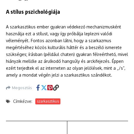
A stílus pszichológiája
A szarkasztikus ember gyakran védekező mechanizmusként
használja ezt a stílust, vagy így próbálja leplezni valódi
véleményét. Fontos azonban látni, hogy a szarkazmus
megértéséhez közös kulturális háttér és a beszélő ismerete
szükséges; írásban (például chaten) gyakran félreérthető, mivel
hiányzik mellőle az árulkodó hangsúly és arckifejezés. Éppen
ezért terjedtek el az interneten az olyan jelölések, mint a „/s”,
amely a mondat végén jelzi a szarkasztikus szándékot.
Megosztás
Címkézve:
szarkasztikus