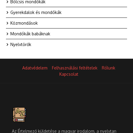
Bölcsis mondókák
Gyerekdalok és mondókák
Közmondások
Mondókák babáknak
Nyelvtörők
Adatvédelem
Felhasználási feltételek
Rólunk
Kapcsolat
Az Értelmező küldetése a magyar irodalom, a nyelvtan