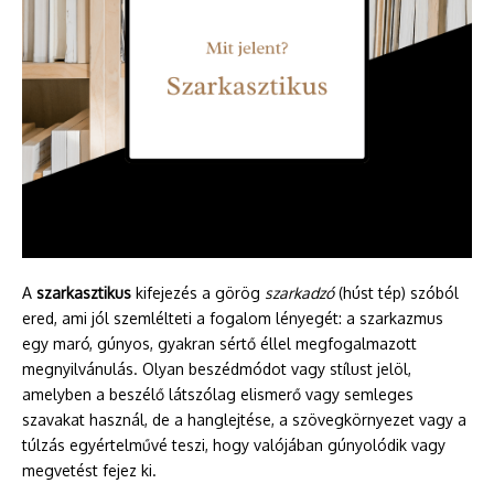
A
szarkasztikus
kifejezés a görög
szarkadzó
(húst tép) szóból
ered, ami jól szemlélteti a fogalom lényegét: a szarkazmus
egy maró, gúnyos, gyakran sértő éllel megfogalmazott
megnyilvánulás. Olyan beszédmódot vagy stílust jelöl,
amelyben a beszélő látszólag elismerő vagy semleges
szavakat használ, de a hanglejtése, a szövegkörnyezet vagy a
túlzás egyértelművé teszi, hogy valójában gúnyolódik vagy
megvetést fejez ki.