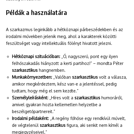
Példák a használatára
A szarkazmus leginkább a hétköznapi párbeszédekben és az
irodalmi művekben jelenik meg, ahol a karakterek közötti
feszültséget vagy intellektuális fölényt hivatott jelezni.
Hétköznapi szituációban:
„Ó, nagyszerű, pont egy ilyen
felhőszakadás hiányzott a kerti partihoz!” – mondta Péter
szarkasztikus
hangnemben.
Munkakörnyezetben:
„Valóban
szarkasztikus
volt a válasza,
amikor megkérdeztem, kész van-e a jelentéssel, pedig
tudtam, hogy még el sem kezdte.”
Személyleírásként:
„Híres volt a
szarkasztikus
humoráról,
amivel gyakran hozta kellemetlen helyzetbe a
beszélgetőpartnereit.”
Irodalmi példaként:
„A regény főhőse egy rendkívül művelt,
de végtelenül
szarkasztikus
figura, aki senkit nem kímél a
megjegyzéseivel.”