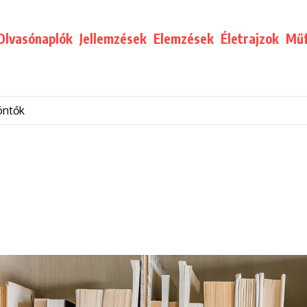
Olvasónaplók
Jellemzések
Elemzések
Életrajzok
Műf
öntők