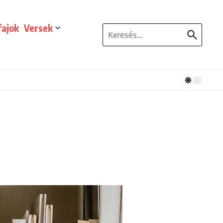
ajok
Versek
Keresés: