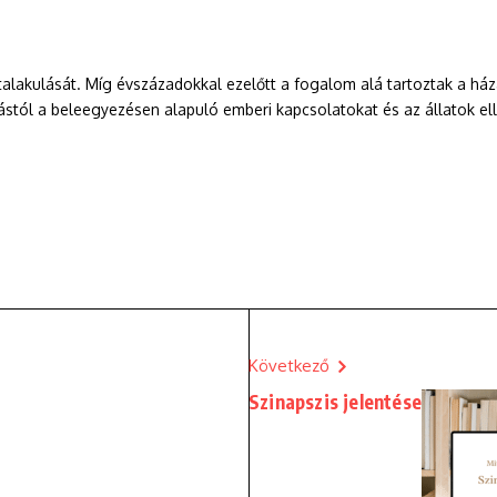
talakulását. Míg évszázadokkal ezelőtt a fogalom alá tartoztak a ház
stól a beleegyezésen alapuló emberi kapcsolatokat és az állatok el
Következő
Szinapszis jelentése