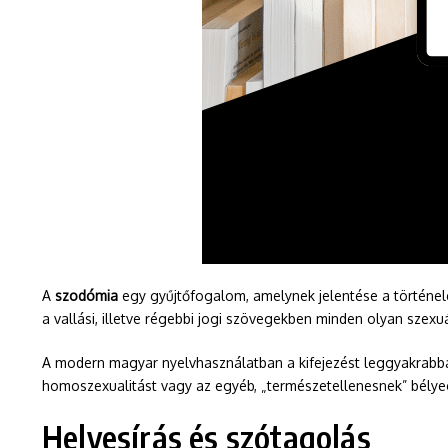
A
szodómia
egy gyűjtőfogalom, amelynek jelentése a történel
a vallási, illetve régebbi jogi szövegekben minden olyan szex
A modern magyar nyelvhasználatban a kifejezést leggyakrab
homoszexualitást vagy az egyéb, „természetellenesnek” bélyeg
Helyesírás és szótagolás