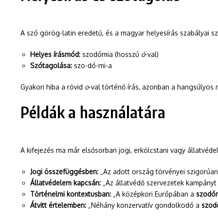
A szó görög-latin eredetű, és a magyar helyesírás szabályai sze
Helyes írásmód:
szodómia (hosszú
ó
-val)
Szótagolása:
szo-dó-mi-a
Gyakori hiba a rövid
o
-val történő írás, azonban a hangsúlyo
Példák a használatára
A kifejezés ma már elsősorban jogi, erkölcstani vagy állatvéde
Jogi összefüggésben:
„Az adott ország törvényei szigorúan
Állatvédelem kapcsán:
„Az állatvédő szervezetek kampányt 
Történelmi kontextusban:
„A középkori Európában a
szodó
Átvitt értelemben:
„Néhány konzervatív gondolkodó a
szod