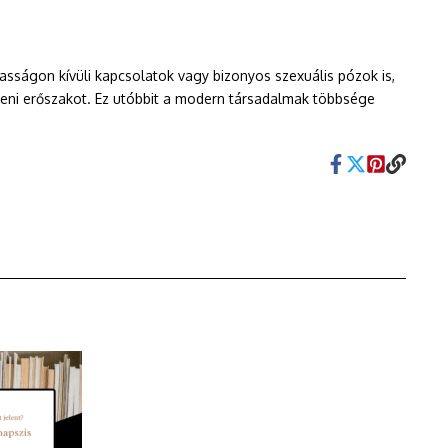
asságon kívüli kapcsolatok vagy bizonyos szexuális pózok is,
leni erőszakot. Ez utóbbit a modern társadalmak többsége