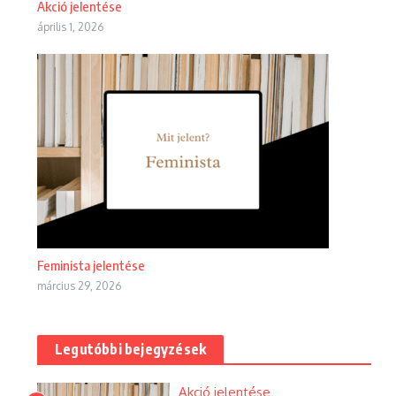
Akció jelentése
április 1, 2026
Feminista jelentése
március 29, 2026
Legutóbbi bejegyzések
Akció jelentése