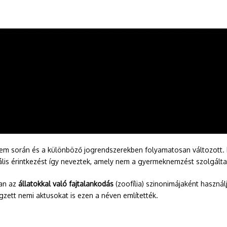
em során és a különböző jogrendszerekben folyamatosan változott. E
uális érintkezést így neveztek, amely nem a gyermeknemzést szolgálta
ban az
állatokkal való fajtalankodás
(zoofília) szinonimájaként haszná
zett nemi aktusokat is ezen a néven említették.