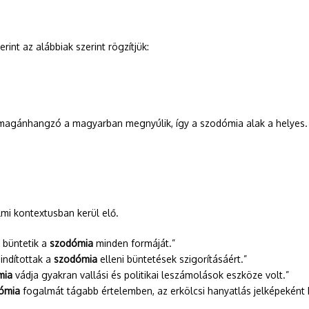
rint az alábbiak szerint rögzítjük:
s magánhangzó a magyarban megnyúlik, így a szodómia alak a helyes.
lmi kontextusban kerül elő.
 büntetik a
szodómia
minden formáját.”
indítottak a
szodómia
elleni büntetések szigorításáért.”
mia
vádja gyakran vallási és politikai leszámolások eszköze volt.”
ómia
fogalmát tágabb értelemben, az erkölcsi hanyatlás jelképeként 