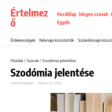
Ugrás a tartalomhoz
Értelmez
Kezdőlap
Idegen szavak
ő
Egyéb
Érdekességek
Névnapi köszöntők
Születésnapi kösz
Főoldal
/
Szavak
/
Szodómia jelentése
Szodómia jelentése
Szerző
Értelmező
március 22, 2026