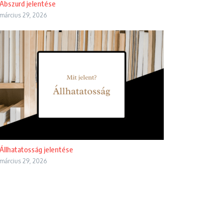
Abszurd jelentése
március 29, 2026
Állhatatosság jelentése
március 29, 2026