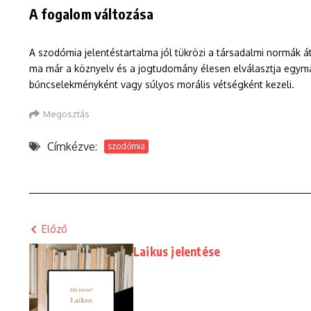
A fogalom változása
A szodómia jelentéstartalma jól tükrözi a társadalmi normák á
ma már a köznyelv és a jogtudomány élesen elválasztja egymá
bűncselekményként vagy súlyos morális vétségként kezeli.
Megosztás
Címkézve:
szodómia
Előző
Laikus jelentése