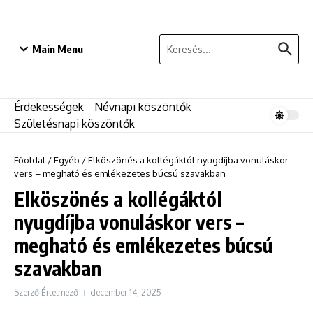
Ugrás a tartalomhoz
Keresés:
Main Menu
Érdekességek
Névnapi köszöntők
Születésnapi köszöntők
Főoldal
/
Egyéb
/
Elköszönés a kollégáktól nyugdíjba vonuláskor
vers – megható és emlékezetes búcsú szavakban
Elköszönés a kollégáktól
nyugdíjba vonuláskor vers –
megható és emlékezetes búcsú
szavakban
Szerző
Értelmező
december 14, 2025