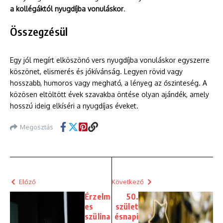
a kollégáktól nyugdíjba vonuláskor
.
Összegzésül
Egy jól megírt elköszönő vers nyugdíjba vonuláskor egyszerre
köszönet, elismerés és jókívánság. Legyen rövid vagy
hosszabb, humoros vagy megható, a lényeg az őszinteség. A
közösen eltöltött évek szavakba öntése olyan ajándék, amely
hosszú ideig elkíséri a nyugdíjas éveket.
Megosztás
Előző
Következő
Érzelm
50.
es
szület
szülina
ésnapi