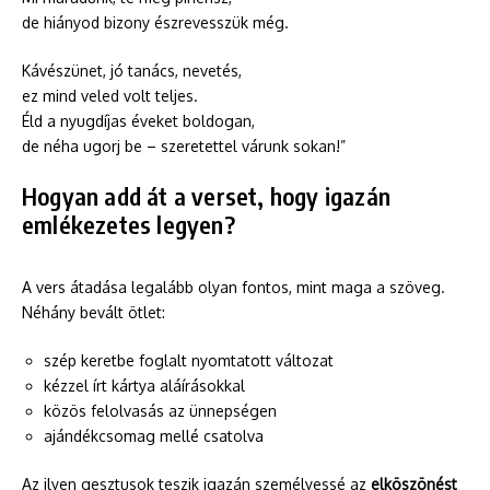
de hiányod bizony észrevesszük még.
Kávészünet, jó tanács, nevetés,
ez mind veled volt teljes.
Éld a nyugdíjas éveket boldogan,
de néha ugorj be – szeretettel várunk sokan!”
Hogyan add át a verset, hogy igazán
emlékezetes legyen?
A vers átadása legalább olyan fontos, mint maga a szöveg.
Néhány bevált ötlet:
szép keretbe foglalt nyomtatott változat
kézzel írt kártya aláírásokkal
közös felolvasás az ünnepségen
ajándékcsomag mellé csatolva
Az ilyen gesztusok teszik igazán személyessé az
elköszönést