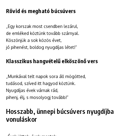
Rövid és megható búcsúvers
„Egy korszak most csendben lezárul,
de emléked köztünk tovább szárnyal.
Köszönjük a sok közös évet,
jó pihenést, boldog nyugdíjas létet!”
Klasszikus hangvételű elköszönő vers
„Munkával telt napok sora áll mögötted,
tudásod, szíved itt hagyod köztünk.
Nyugdíjas évek várnak rád,
pihenj, élj, s mosolyogj tovább!”
Hosszabb, ünnepi búcsúvers nyugdíjba
vonuláskor