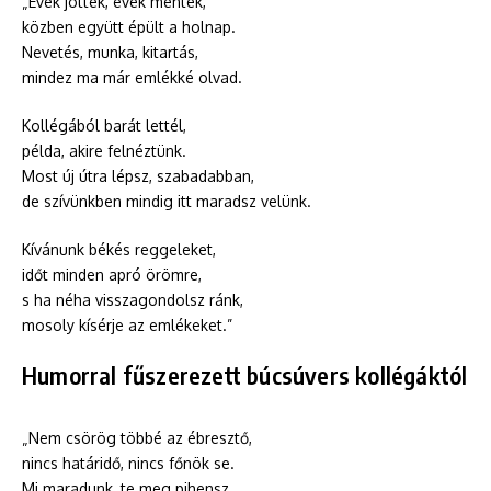
„Évek jöttek, évek mentek,
közben együtt épült a holnap.
Nevetés, munka, kitartás,
mindez ma már emlékké olvad.
Kollégából barát lettél,
példa, akire felnéztünk.
Most új útra lépsz, szabadabban,
de szívünkben mindig itt maradsz velünk.
Kívánunk békés reggeleket,
időt minden apró örömre,
s ha néha visszagondolsz ránk,
mosoly kísérje az emlékeket.”
Humorral fűszerezett búcsúvers kollégáktól
„Nem csörög többé az ébresztő,
nincs határidő, nincs főnök se.
Mi maradunk, te meg pihensz,