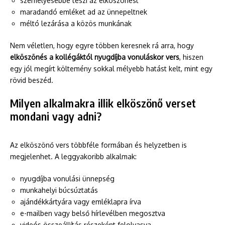
személyesebbé teszi az elköszönést
maradandó emléket ad az ünnepeltnek
méltó lezárása a közös munkának
Nem véletlen, hogy egyre többen keresnek rá arra, hogy
elköszönés a kollégáktól nyugdíjba vonuláskor vers
, hiszen
egy jól megírt költemény sokkal mélyebb hatást kelt, mint egy
rövid beszéd.
Milyen alkalmakra illik elköszönő verset
mondani vagy adni?
Az elköszönő vers többféle formában és helyzetben is
megjelenhet. A leggyakoribb alkalmak:
nyugdíjba vonulási ünnepség
munkahelyi búcsúztatás
ajándékkártyára vagy emléklapra írva
e-mailben vagy belső hírlevélben megosztva
videós összeállítás részeként felolvasva