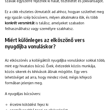
szavak egyszerre fejeznek ki hálát, tiszteletet és jókívánságot.
Ez a cikk részletes útmutatót ad ahhoz, hogyan születhet meg
egy igazán szép búcsúvers, milyen alkalmakra illik, és több
konkrét versmintát
is találsz, amelyeket szabadon
felhasználhatsz vagy személyre szabhatsz.
Miért különleges az elköszönő vers
nyugdíjba vonuláskor?
Az elköszönés a kollégáktól nyugdíjba vonuláskor sokkal több,
mint egy hivatalos búcsú. Évek, évtizedek közös munkája,
közös sikerek és kihívások állnak mögötte. Egy vers
lehetőséget ad arra, hogy mindez rövid, mégis kifejező
formában jelenjen meg.
A nyugdíjas búcsúvers:
érzelmi kötődést fejez ki