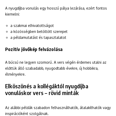
A nyugdíjba vonulás egy hosszú pálya lezárása, ezért fontos
kiemelni:
a szakmai elhivatottságot
a közösségben betöltött szerepet
a példamutatást és tapasztalatot
Pozitív jövőkép felvázolása
A búcsú ne legyen szomorú. A vers végén érdemes utalni az
előttük álló szabadabb, nyugodtabb évekre, új hobbikra,
élményekre.
Elköszönés a kollégáktól nyugdíjba
vonuláskor vers – rövid minták
Az alábbi példák szabadon felhasználhatók, átalakíthatók vagy
inspirációként szolgálnak.