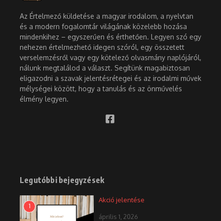
Az Értelmező küldetése a magyar irodalom, a nyelvtan
és a modern fogalomtár világának közelebb hozása
mindenkihez – egyszerűen és érthetően. Legyen szó egy
nehezen értelmezhető idegen szóról, egy összetett
verselemzésről vagy egy kötelező olvasmány naplójáról,
nálunk megtalálod a választ. Segítünk magabiztosan
eligazodni a szavak jelentésrétegei és az irodalmi művek
mélységei között, hogy a tanulás és az önművelés
élmény legyen.
Legutóbbi bejegyzések
Akció jelentése
1
április 1, 2026