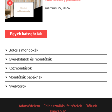
6
március 29, 2026
Egyéb kategóriák
Bölcsis mondókák
Gyerekdalok és mondókák
Közmondások
Mondókák babáknak
Nyelvtörők
Adatvédelem
Felhasználási feltételek
Rólunk
Kapcsolat