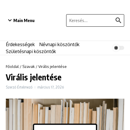
Ugrás a tartalomhoz
Keresés:
Main Menu
Érdekességek
Névnapi köszöntők
Születésnapi köszöntők
Főoldal
/
Szavak
/
Virális jelentése
Virális jelentése
Szerző
Értelmező
március 17, 2026