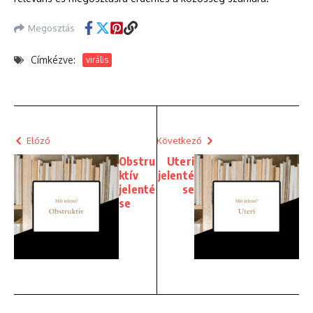
Megosztás
Címkézve:
virális
Előző
Következő
Obstru
Uteri
ktív
jelenté
jelenté
se
se