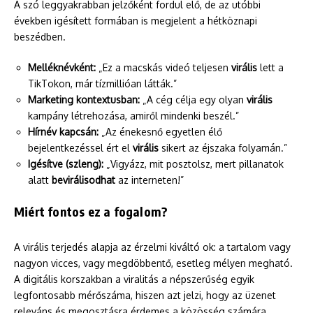
A szó leggyakrabban jelzőként fordul elő, de az utóbbi
években igésített formában is megjelent a hétköznapi
beszédben.
Melléknévként:
„Ez a macskás videó teljesen
virális
lett a
TikTokon, már tízmillióan látták.”
Marketing kontextusban:
„A cég célja egy olyan
virális
kampány létrehozása, amiről mindenki beszél.”
Hírnév kapcsán:
„Az énekesnő egyetlen élő
bejelentkezéssel ért el
virális
sikert az éjszaka folyamán.”
Igésítve (szleng):
„Vigyázz, mit posztolsz, mert pillanatok
alatt
bevirálisodhat
az interneten!”
Miért fontos ez a fogalom?
A virális terjedés alapja az érzelmi kiváltó ok: a tartalom vagy
nagyon vicces, vagy megdöbbentő, esetleg mélyen megható.
A digitális korszakban a viralitás a népszerűség egyik
legfontosabb mérőszáma, hiszen azt jelzi, hogy az üzenet
releváns és megosztásra érdemes a közösség számára.