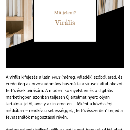
A
virális
kifejezés a latin
virus
(méreg, váladék) szóból ered, és
eredetileg az orvostudomány használta a vírusok által okozott
fertőzések leírására. A modern köznyelvben és a digitális
marketingben azonban teljesen új értelmet nyert: olyan
tartalmat jelöl, amely az interneten – főként a közösségi
médiában – rendkívüli sebességgel, „fertőzésszerűen” terjed a
felhasználók megosztásai révén.
Amikor valami virálissá válik, az azt jelenti, hogy rövid idő alatt