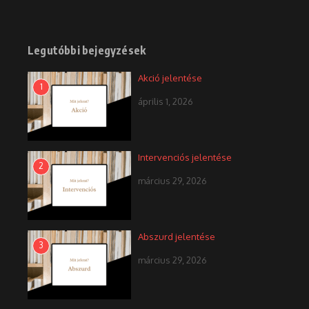
Legutóbbi bejegyzések
Akció jelentése
1
április 1, 2026
Intervenciós jelentése
2
március 29, 2026
Abszurd jelentése
3
március 29, 2026