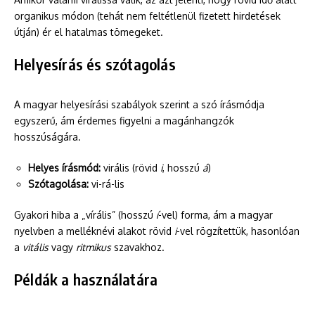
organikus módon (tehát nem feltétlenül fizetett hirdetések
útján) ér el hatalmas tömegeket.
Helyesírás és szótagolás
A magyar helyesírási szabályok szerint a szó írásmódja
egyszerű, ám érdemes figyelni a magánhangzók
hosszúságára.
Helyes írásmód:
virális (rövid
i
, hosszú
á
)
Szótagolása:
vi-rá-lis
Gyakori hiba a „vírális” (hosszú
í
-vel) forma, ám a magyar
nyelvben a melléknévi alakot rövid
i
-vel rögzítettük, hasonlóan
a
vitális
vagy
ritmikus
szavakhoz.
Példák a használatára