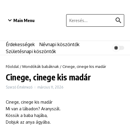
Ugrás a tartalomhoz
Keresés:
Main Menu
Érdekességek
Névnapi köszöntők
Születésnapi köszöntők
Főoldal
/
Mondókák babáknak
/
Cinege, cinege kis madár
Cinege, cinege kis madár
Szerző
Értelmező
március 11, 2026
Cinege, cinege kis madár
Mi van a lábadon? Aranyszál.
Kössük a baba hajába,
Dobjuk az anya ágyába.