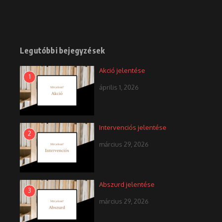
Legutóbbi bejegyzések
Akció jelentése
1
április 1, 2026
Intervenciós jelentése
2
március 29, 2026
Abszurd jelentése
3
március 29, 2026