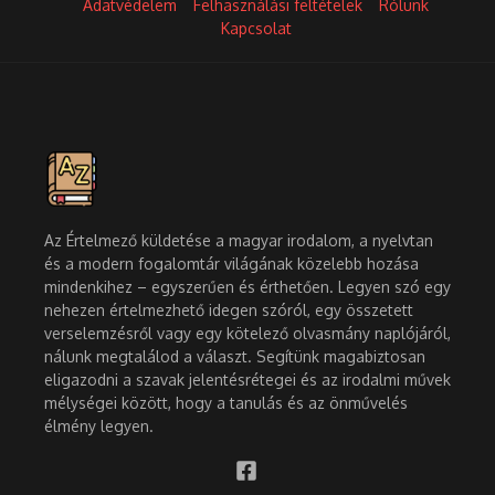
Adatvédelem
Felhasználási feltételek
Rólunk
Kapcsolat
Az Értelmező küldetése a magyar irodalom, a nyelvtan
és a modern fogalomtár világának közelebb hozása
mindenkihez – egyszerűen és érthetően. Legyen szó egy
nehezen értelmezhető idegen szóról, egy összetett
verselemzésről vagy egy kötelező olvasmány naplójáról,
nálunk megtalálod a választ. Segítünk magabiztosan
eligazodni a szavak jelentésrétegei és az irodalmi művek
mélységei között, hogy a tanulás és az önművelés
élmény legyen.