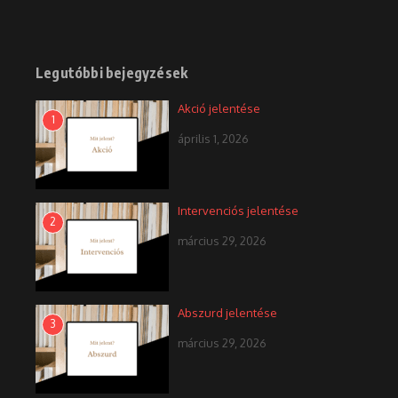
Legutóbbi bejegyzések
Akció jelentése
1
április 1, 2026
Intervenciós jelentése
2
március 29, 2026
Abszurd jelentése
3
március 29, 2026