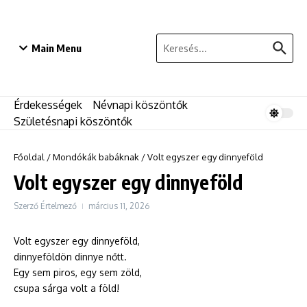
Ugrás a tartalomhoz
Keresés:
Main Menu
Érdekességek
Névnapi köszöntők
Születésnapi köszöntők
Főoldal
/
Mondókák babáknak
/
Volt egyszer egy dinnyeföld
Volt egyszer egy dinnyeföld
Szerző
Értelmező
március 11, 2026
Volt egyszer egy dinnyeföld,
dinnyeföldön dinnye nőtt.
Egy sem piros, egy sem zöld,
csupa sárga volt a föld!