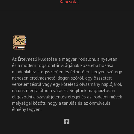
Kapcsolat
Az Értelmező küldetése a magyar irodalom, a nyelvtan
és a modern fogalomtár világának közelebb hozása
mindenkihez – egyszerűen és érthetően. Legyen szó egy
nehezen értelmezhető idegen szóról, egy összetett
verselemzésről vagy egy kötelező olvasmány naplójáról,
nálunk megtalálod a választ. Segítünk magabiztosan
eligazodni a szavak jelentésrétegei és az irodalmi művek
mélységei között, hogy a tanulás és az önművelés
élmény legyen.