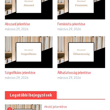
Abszurd jelentése
Feminista jelentése
március 29, 2026
március 29, 2026
Szignifikáns jelentése
Állhatatosság jelentése
március 29, 2026
március 29, 2026
Legutóbbi bejegyzések
Akció jelentése
1