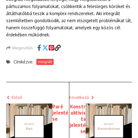
párhuzamos folyamatokat, csökkentik a felesleges köröket és
átláthatóbbá teszik a komplex rendszereket. Aki integrált
szemléletben gondolkodik, az nem elszigetelt problémákat lát,
hanem összefüggő folyamatokat, amelyek egy közös cél
érdekében működnek.
Megosztás
Címkézve:
integrált
Előző
Következő
Paré
Konstr
jelenté
uktivis
se
ta
jelenté
se