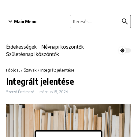
Ugrás a tartalomhoz
Keresés:
Main Menu
Érdekességek
Névnapi köszöntők
Születésnapi köszöntők
Főoldal
/
Szavak
/
Integrált jelentése
Integrált jelentése
Szerző
Értelmező
március 18, 2026