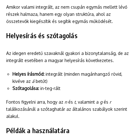
Amikor valami integrált, az nem csupán egymás mellett lévő
részek halmaza, hanem egy olyan struktúra, ahol az
összetevők kiegészítik és segítik egymás működését.
Helyesírás és szótagolás
Az idegen eredetű szavaknál gyakori a bizonytalanság, de az
integrált esetében a magyar helyesírás következetes.
Helyes írásmód:
integrált (minden magánhangzó rövid,
kivéve az
á
betűt)
Szótagolása:
in-teg-rált
Fontos figyelni arra, hogy az
n
és
t
, valamint a
g
és
r
találkozásánál a szótaghatár az általános szabályok szerint
alakul.
Példák a használatára