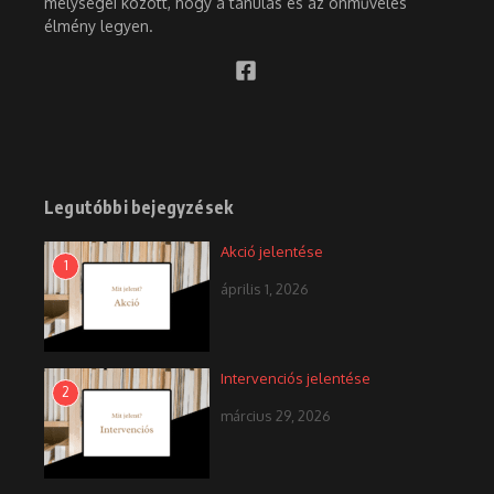
mélységei között, hogy a tanulás és az önművelés
élmény legyen.
Legutóbbi bejegyzések
Akció jelentése
1
április 1, 2026
Intervenciós jelentése
2
március 29, 2026