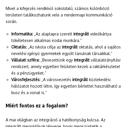
Mivel a kifejezés rendkívül sokoldalú, számos különböző
területen találkozhatunk vele a mindennapi kommunikáció
során.
Informatika:
„Az alaplapra szerelt
integrált
videókártya
tökéletesen alkalmas irodai munkára.”
Oktatás:
„Az iskola célja az
integrált
oktatás, ahol a sajátos
nevelési igényű gyermekek együtt tanulnak társaikkal.”
Vállalati szféra:
„Bevezettünk egy
integrált
vállalatirányítási
rendszert, amely egyetlen felületen kezeli a raktárkészletet
és a pénzügyeket.”
Városfejlesztés:
„A városvezetés
integrált
közlekedési
hálózatot hozott létre, így egyetlen bérlettel használható a
busz és a vonat is.”
Miért fontos ez a fogalom?
A mai világban az integráció a hatékonyság kulcsa. Az
integrált megoldások lényege, hogy megszüntetik a