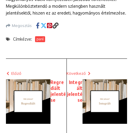
Megkülönböztetendő a modern szlengben használt
jelentésektől, hiszen ez az eredeti, hagyományos értelmezése.
Megosztás
Címkézve:
paré
Előző
Következő
Regre
Integr
diált
ált
jelenté
jelenté
se
se