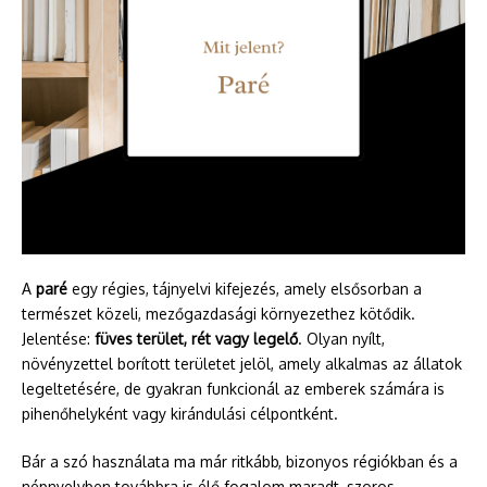
A
paré
egy régies, tájnyelvi kifejezés, amely elsősorban a
természet közeli, mezőgazdasági környezethez kötődik.
Jelentése:
füves terület, rét vagy legelő
. Olyan nyílt,
növényzettel borított területet jelöl, amely alkalmas az állatok
legeltetésére, de gyakran funkcionál az emberek számára is
pihenőhelyként vagy kirándulási célpontként.
Bár a szó használata ma már ritkább, bizonyos régiókban és a
népnyelvben továbbra is élő fogalom maradt, szoros