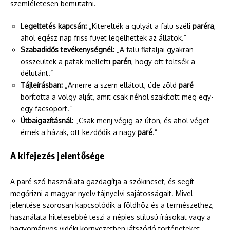
szemléletesen bemutatni.
Legeltetés kapcsán:
„Kiterelték a gulyát a falu széli
paréra
,
ahol egész nap friss füvet legelhettek az állatok.”
Szabadidős tevékenységnél:
„A falu fiataljai gyakran
összeültek a patak melletti
parén
, hogy ott töltsék a
délutánt.”
Tájleírásban:
„Amerre a szem ellátott, üde zöld
paré
borította a völgy alját, amit csak néhol szakított meg egy-
egy facsoport.”
Útbaigazításnál:
„Csak menj végig az úton, és ahol véget
érnek a házak, ott kezdődik a nagy
paré
.”
A kifejezés jelentősége
A paré szó használata gazdagítja a szókincset, és segít
megőrizni a magyar nyelv tájnyelvi sajátosságait. Mivel
jelentése szorosan kapcsolódik a földhöz és a természethez,
használata hitelesebbé teszi a népies stílusú írásokat vagy a
hagyományos vidéki környezetben játszódó történeteket.