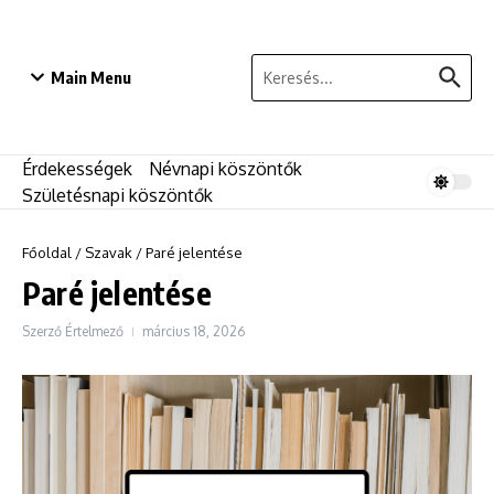
Ugrás a tartalomhoz
Keresés:
Main Menu
Érdekességek
Névnapi köszöntők
Születésnapi köszöntők
Főoldal
/
Szavak
/
Paré jelentése
Paré jelentése
Szerző
Értelmező
március 18, 2026