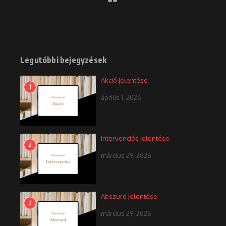
Legutóbbi bejegyzések
Akció jelentése
1
április 1, 2026
Intervenciós jelentése
2
március 29, 2026
Abszurd jelentése
3
március 29, 2026